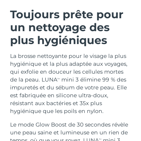
ROUTINE DE BEAUTÉ SUÉDOISE
Autriche
Livraison estimée
8/10/26
Toujours prête pour
un nettoyage des
Bahreïn
Livraison estimée
8/11/26
plus hygiéniques
Nettoyage du visage
Lifting
Belgique
Livraison estimée
8/10/26
LUNA™ 4 coffret
BEAR™ 2 coffret
Bermudes
Livraison estimée
8/16/26
La brosse nettoyante pour le visage la plus
Anti-aging massage
Microcurrent toning
hygiénique et la plus adaptée aux voyages,
Bosnie-Herzégovine
Livraison estimée
8/13/26
qui exfolie en douceur les cellules mortes
Hydratation
Soin bucco-dentaire
de la peau. LUNA
mini 3 élimine 99 % des
LUNA™ 4 Plus
BEAR™ 2 go
TM
Brunei
Livraison estimée
8/15/26
UFO™ 3 coffret
issa™ 4
impuretés et du sébum de votre peau. Elle
Massage, LED heating
Microcurrent toning on-the-go
FAQ™ TRAITEMENT ANTI-ÂGE
est fabriquée en silicone ultra-doux,
Deep facial hydration
Hybrid silicone sonic toothbrush
Bulgarie
Livraison estimée
8/10/26
résistant aux bactéries et 35x plus
NEW
hygiénique que les poils en nylon.
LUNA™ 4 Men
BEAR™ 2 eyes & lips
Canada
Livraison estimée
8/14/26
UFO™ 3 LED
issa™ 4 plus
For men, anti-aging massage
Microcurrent line smoothing device
Le mode Glow Boost de 30 secondes révèle
Near-infrared and red light therapy
Smart hybrid silicone sonic toothbrush
Chili
Livraison estimée
8/14/26
device
Anti-âge
Traitements LED
une peau saine et lumineuse en un rien de
temps, où que vous soyez. LUNA
mini 3
TM