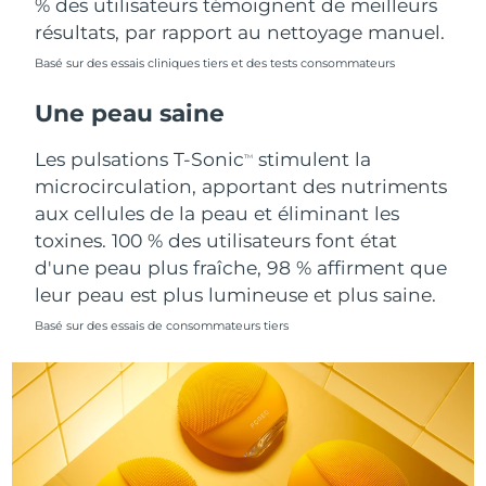
% des utilisateurs témoignent de meilleurs
Singapour
Livraison estimée
8/12/26
résultats, par rapport au nettoyage manuel.
Basé sur des essais cliniques tiers et des tests consommateurs
Slovaquie
Livraison estimée
8/10/26
Une peau saine
Slovénie
Livraison estimée
8/10/26
Les pulsations T-Sonic
stimulent la
TM
Afrique du Sud
Livraison estimée
8/18/26
microcirculation, apportant des nutriments
aux cellules de la peau et éliminant les
Corée du Sud
Livraison estimée
8/12/26
toxines. 100 % des utilisateurs font état
d'une peau plus fraîche, 98 % affirment que
Espagne
Livraison estimée
8/10/26
leur peau est plus lumineuse et plus saine.
Suède
Livraison estimée
8/10/26
Basé sur des essais de consommateurs tiers
Suisse
Livraison estimée
8/10/26
Taïwan
Livraison estimée
8/15/26
Thaïlande
Livraison estimée
8/14/26