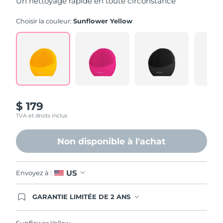
Un nettoyage rapide en toute circonstance
stars,
average
rating
Choisir la couleur:
Sunflower Yellow
value.
Read
545
Reviews.
Same
page
link.
$ 179
TVA et droits inclus
Non disponible à l'achat
US
Envoyez à :
GARANTIE LIMITÉE DE 2 ANS
En commandant aujourd'hui, vous êtes
automatiquement couverts par la garantie
FOREO. Cela signifie que si vous rencontrez des
Sunflower Yellow