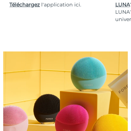
Téléchargez
l'application ici.
LUNA
T
LUNA
T
univer