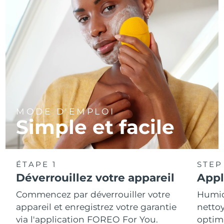
MODE D'EMPLOI
Simple et facile
ÉTAPE 1
STEP
Déverrouillez votre appareil
Appl
Commencez par déverrouiller votre
Humidi
appareil et enregistrez votre garantie
nettoy
via l'application FOREO For You.
optim