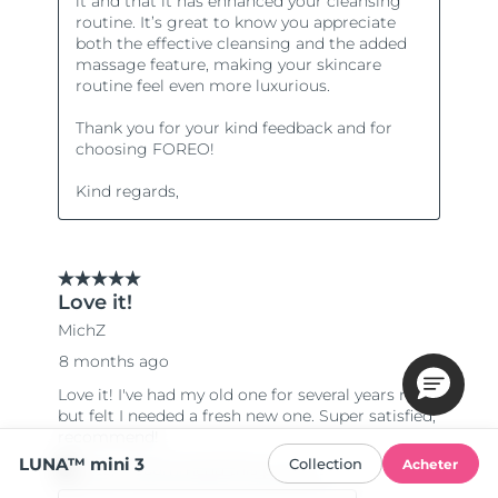
LUNA™ mini 3
Collection
Acheter