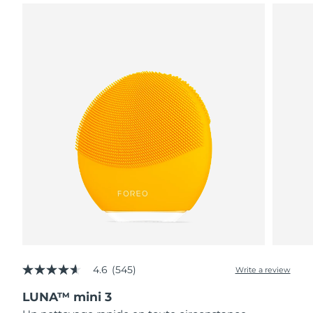
4.6
(545)
Write a review
4.6
out
LUNA™ mini 3
of
5