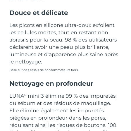
Douce et délicate
Philippines
Livraison estimée
8/13/26
Les picots en silicone ultra-doux exfolient
Pologne
Livraison estimée
8/11/26
les cellules mortes, tout en restant non
Portugal
abrasifs pour la peau. 98 % des utilisateurs
Livraison estimée
8/10/26
déclarent avoir une peau plus brillante,
Porto Rico
Livraison estimée
8/12/26
lumineuse et d'apparence plus saine après
le nettoyage.
Qatar
Livraison estimée
8/11/26
Basé sur des essais de consommateurs tiers
La Réunion
Livraison estimée
8/15/26
Nettoyage en profondeur
Roumanie
Livraison estimée
8/10/26
LUNA
mini 3 élimine 99 % des impuretés,
TM
du sébum et des résidus de maquillage.
Russie
Livraison estimée
8/18/26
Elle élimine également les impuretés
piégées en profondeur dans les pores,
Arabie saoudite
Livraison estimée
8/11/26
réduisant ainsi les risques de boutons. 100