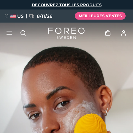
Aller
DÉCOUVREZ TOUS LES PRODUITS
au
contenu
principal
US
8/11/26
MEILLEURES VENTES
NOUVEAU
Se connecter
Langue
BREAKING NEWS
Profil de l'utilisateur
English
Deutsch
Español
Mes appareils
FAQ™ Pure Beauty-Tech Elixir
Français
Italiano
Português
Mes commandes
Polski
Svenska
Русский
Türkçe
简体中文
繁體中文
Mes adresses
issa™ Teeth Whitening Set
Mes abonnements