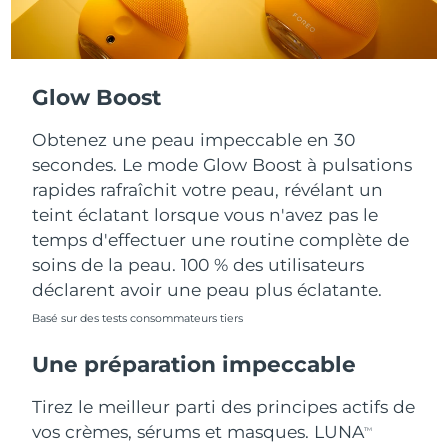
Turquie
Livraison estimée
8/11/26
Émirats arabes unis
Livraison estimée
8/11/26
Glow Boost
Royaume-Uni
Livraison estimée
8/10/26
Obtenez une peau impeccable en 30
secondes. Le mode Glow Boost à pulsations
États-Unis
Livraison estimée
8/11/26
rapides rafraîchit votre peau, révélant un
teint éclatant lorsque vous n'avez pas le
Ouzbékistan
Livraison estimée
8/15/26
temps d'effectuer une routine complète de
soins de la peau. 100 % des utilisateurs
Viêt Nam
Livraison estimée
8/16/26
déclarent avoir une peau plus éclatante.
Basé sur des tests consommateurs tiers
Une préparation impeccable
Tirez le meilleur parti des principes actifs de
vos crèmes, sérums et masques. LUNA
TM