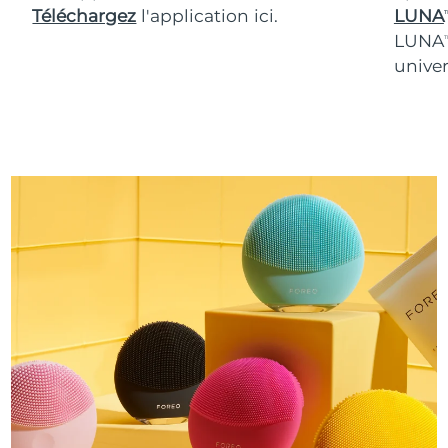
Téléchargez
l'application ici.
LUNA
T
LUNA
T
univer