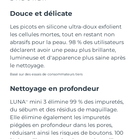
Douce et délicate
Philippines
Livraison estimée
8/12/26
Les picots en silicone ultra-doux exfolient
Pologne
Livraison estimée
8/10/26
les cellules mortes, tout en restant non
Portugal
abrasifs pour la peau. 98 % des utilisateurs
Livraison estimée
8/9/26
déclarent avoir une peau plus brillante,
Porto Rico
Livraison estimée
8/11/26
lumineuse et d'apparence plus saine après
le nettoyage.
Qatar
Livraison estimée
8/10/26
Basé sur des essais de consommateurs tiers
La Réunion
Livraison estimée
8/14/26
Nettoyage en profondeur
Roumanie
Livraison estimée
8/9/26
LUNA
mini 3 élimine 99 % des impuretés,
TM
du sébum et des résidus de maquillage.
Russie
Livraison estimée
8/17/26
Elle élimine également les impuretés
piégées en profondeur dans les pores,
Arabie saoudite
Livraison estimée
8/10/26
réduisant ainsi les risques de boutons. 100