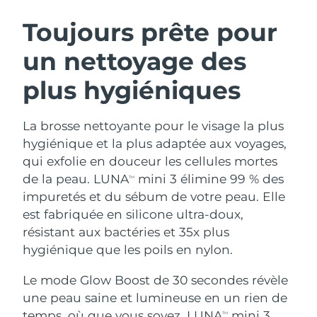
ROUTINE DE BEAUTÉ SUÉDOISE
Autriche
Livraison estimée
8/9/26
Toujours prête pour
un nettoyage des
Bahreïn
Livraison estimée
8/10/26
plus hygiéniques
Nettoyage du visage
Lifting
Belgique
Livraison estimée
8/9/26
LUNA™ 4 coffret
BEAR™ 2 coffret
Bermudes
Livraison estimée
8/15/26
La brosse nettoyante pour le visage la plus
Anti-aging massage
Microcurrent toning
hygiénique et la plus adaptée aux voyages,
Bosnie-Herzégovine
Livraison estimée
8/12/26
qui exfolie en douceur les cellules mortes
Hydratation
Soin bucco-dentaire
de la peau. LUNA
mini 3 élimine 99 % des
LUNA™ 4 Plus
BEAR™ 2 go
TM
Brunei
Livraison estimée
8/14/26
UFO™ 3 coffret
issa™ 4
impuretés et du sébum de votre peau. Elle
Massage, LED heating
Microcurrent toning on-the-go
FAQ™ TRAITEMENT ANTI-ÂGE
est fabriquée en silicone ultra-doux,
Deep facial hydration
Hybrid silicone sonic toothbrush
Bulgarie
Livraison estimée
8/9/26
résistant aux bactéries et 35x plus
NEW
hygiénique que les poils en nylon.
LUNA™ 4 Men
BEAR™ 2 eyes & lips
Canada
Livraison estimée
8/13/26
UFO™ 3 LED
issa™ 4 plus
For men, anti-aging massage
Microcurrent line smoothing device
Le mode Glow Boost de 30 secondes révèle
Near-infrared and red light therapy
Smart hybrid silicone sonic toothbrush
Chili
Livraison estimée
8/13/26
device
Anti-âge
Traitements LED
une peau saine et lumineuse en un rien de
temps, où que vous soyez. LUNA
mini 3
TM