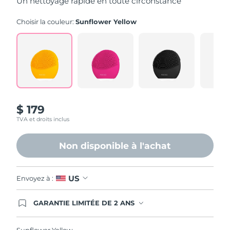
Un nettoyage rapide en toute circonstance
stars,
average
rating
Choisir la couleur:
Sunflower Yellow
value.
Read
545
Reviews.
Same
page
link.
$ 179
TVA et droits inclus
Non disponible à l'achat
US
Envoyez à :
GARANTIE LIMITÉE DE 2 ANS
En commandant aujourd'hui, vous êtes
automatiquement couverts par la garantie
FOREO. Cela signifie que si vous rencontrez des
Sunflower Yellow