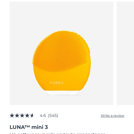
4.6
(545)
Write a review
4.6
out
LUNA™ mini 3
of
5