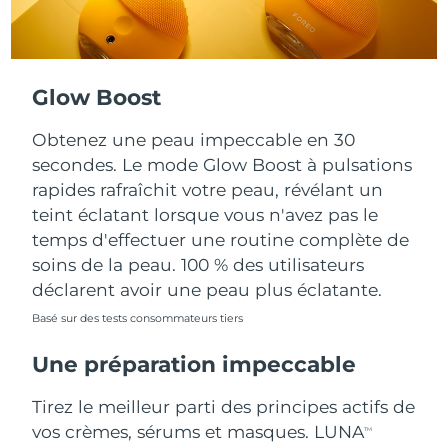
Turquie
Livraison estimée
8/10/26
Émirats arabes unis
Livraison estimée
8/10/26
Glow Boost
Royaume-Uni
Livraison estimée
8/9/26
Obtenez une peau impeccable en 30
secondes. Le mode Glow Boost à pulsations
États-Unis
Livraison estimée
8/10/26
rapides rafraîchit votre peau, révélant un
teint éclatant lorsque vous n'avez pas le
Ouzbékistan
Livraison estimée
8/14/26
temps d'effectuer une routine complète de
soins de la peau. 100 % des utilisateurs
Viêt Nam
Livraison estimée
8/15/26
déclarent avoir une peau plus éclatante.
Basé sur des tests consommateurs tiers
Une préparation impeccable
Tirez le meilleur parti des principes actifs de
vos crèmes, sérums et masques. LUNA
TM