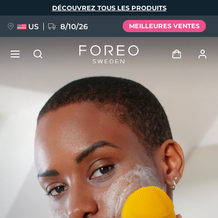
Aller
DÉCOUVREZ TOUS LES PRODUITS
au
contenu
principal
US
8/10/26
MEILLEURES VENTES
NOUVEAU
Se connecter
Langue
BREAKING NEWS
Profil de l'utilisateur
English
Deutsch
Español
Mes appareils
FAQ™ Pure Beauty-Tech Elixir
Français
Italiano
Português
Mes commandes
Polski
Svenska
Русский
Türkçe
简体中文
繁體中文
Mes adresses
issa™ Teeth Whitening Set
Mes abonnements