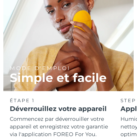
MODE D'EMPLOI
Simple et facile
ÉTAPE 1
STEP
Déverrouillez votre appareil
Appl
Commencez par déverrouiller votre
Humidi
appareil et enregistrez votre garantie
nettoy
via l'application FOREO For You.
optim