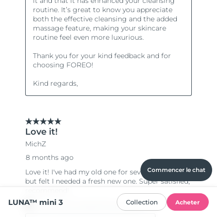
Commencer le chat
LUNA™ mini 3
Collection
Acheter