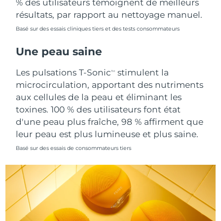
% des utilisateurs témoignent de meilleurs
Singapour
Livraison estimée
8/11/26
résultats, par rapport au nettoyage manuel.
Basé sur des essais cliniques tiers et des tests consommateurs
Slovaquie
Livraison estimée
8/9/26
Une peau saine
Slovénie
Livraison estimée
8/9/26
Les pulsations T-Sonic
stimulent la
TM
Afrique du Sud
Livraison estimée
8/17/26
microcirculation, apportant des nutriments
aux cellules de la peau et éliminant les
Corée du Sud
Livraison estimée
8/11/26
toxines. 100 % des utilisateurs font état
d'une peau plus fraîche, 98 % affirment que
Espagne
Livraison estimée
8/9/26
leur peau est plus lumineuse et plus saine.
Suède
Livraison estimée
8/9/26
Basé sur des essais de consommateurs tiers
Suisse
Livraison estimée
8/9/26
Taïwan
Livraison estimée
8/14/26
Thaïlande
Livraison estimée
8/13/26