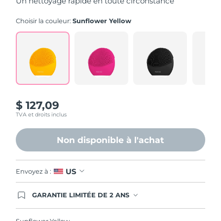
Un nettoyage rapide en toute circonstance
stars,
average
rating
Choisir la couleur:
Sunflower Yellow
value.
Read
545
Reviews.
Same
page
link.
$ 127,09
TVA et droits inclus
Non disponible à l'achat
US
Envoyez à :
GARANTIE LIMITÉE DE 2 ANS
En commandant aujourd'hui, vous êtes
automatiquement couverts par la garantie
FOREO. Cela signifie que si vous rencontrez des
Sunflower Yellow