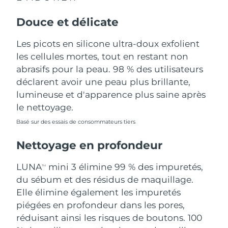
Douce et délicate
Philippines
Livraison estimée
8/11/26
Les picots en silicone ultra-doux exfolient
Pologne
Livraison estimée
8/9/26
les cellules mortes, tout en restant non
Portugal
abrasifs pour la peau. 98 % des utilisateurs
Livraison estimée
8/8/26
déclarent avoir une peau plus brillante,
Porto Rico
Livraison estimée
8/10/26
lumineuse et d'apparence plus saine après
le nettoyage.
Qatar
Livraison estimée
8/9/26
Basé sur des essais de consommateurs tiers
La Réunion
Livraison estimée
8/13/26
Nettoyage en profondeur
Roumanie
Livraison estimée
8/8/26
LUNA
mini 3 élimine 99 % des impuretés,
TM
du sébum et des résidus de maquillage.
Russie
Livraison estimée
8/16/26
Elle élimine également les impuretés
piégées en profondeur dans les pores,
Arabie saoudite
Livraison estimée
8/9/26
réduisant ainsi les risques de boutons. 100