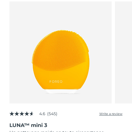
4.6
(545)
Write a review
4.6
out
LUNA™ mini 3
of
5