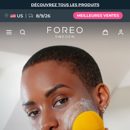
Aller
DÉCOUVREZ TOUS LES PRODUITS
au
contenu
principal
US
8/9/26
MEILLEURES VENTES
NOUVEAU
Se connecter
Langue
BREAKING NEWS
Profil de l'utilisateur
English
Deutsch
Español
Mes appareils
FAQ™ Pure Beauty-Tech Elixir
Français
Italiano
Português
Mes commandes
Polski
Svenska
Русский
Türkçe
简体中文
繁體中文
Mes adresses
issa™ Teeth Whitening Set
Mes abonnements