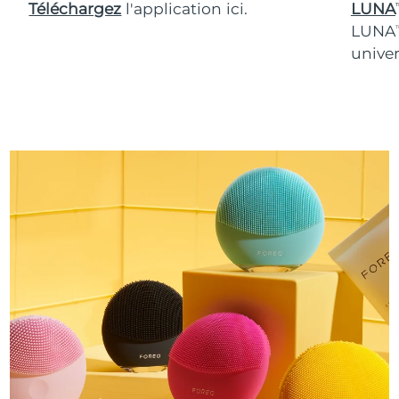
Téléchargez
l'application ici.
LUNA
T
LUNA
T
univer