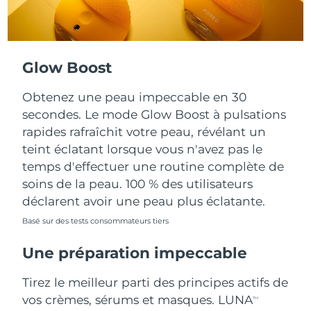
Turquie
Livraison estimée
8/9/26
Émirats arabes unis
Livraison estimée
8/9/26
Glow Boost
Royaume-Uni
Livraison estimée
8/8/26
Obtenez une peau impeccable en 30
secondes. Le mode Glow Boost à pulsations
États-Unis
Livraison estimée
8/9/26
rapides rafraîchit votre peau, révélant un
teint éclatant lorsque vous n'avez pas le
Ouzbékistan
Livraison estimée
8/13/26
temps d'effectuer une routine complète de
soins de la peau. 100 % des utilisateurs
Viêt Nam
Livraison estimée
8/14/26
déclarent avoir une peau plus éclatante.
Basé sur des tests consommateurs tiers
Une préparation impeccable
Tirez le meilleur parti des principes actifs de
vos crèmes, sérums et masques. LUNA
TM