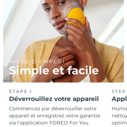
MODE D'EMPLOI
Simple et facile
ÉTAPE 1
STEP
Déverrouillez votre appareil
Appl
Commencez par déverrouiller votre
Humidi
appareil et enregistrez votre garantie
nettoy
via l'application FOREO For You.
optim