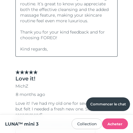
Commencer le chat
LUNA™ mini 3
Collection
Acheter