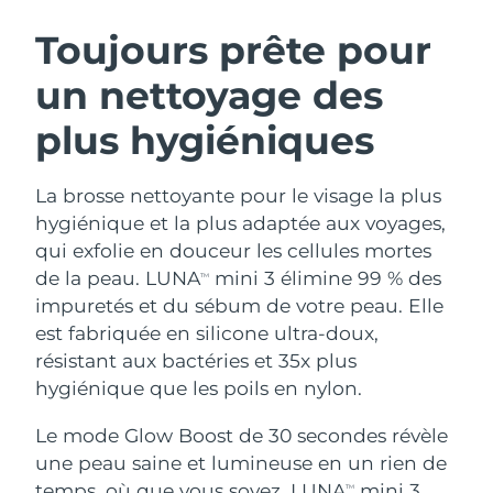
ROUTINE DE BEAUTÉ SUÉDOISE
Autriche
Livraison estimée
8/8/26
Toujours prête pour
un nettoyage des
Bahreïn
Livraison estimée
8/9/26
plus hygiéniques
Nettoyage du visage
Lifting
Belgique
Livraison estimée
8/8/26
LUNA™ 4 coffret
BEAR™ 2 coffret
Bermudes
Livraison estimée
8/14/26
La brosse nettoyante pour le visage la plus
Anti-aging massage
Microcurrent toning
hygiénique et la plus adaptée aux voyages,
Bosnie-Herzégovine
Livraison estimée
8/11/26
qui exfolie en douceur les cellules mortes
Hydratation
Soin bucco-dentaire
de la peau. LUNA
mini 3 élimine 99 % des
LUNA™ 4 Plus
BEAR™ 2 go
TM
Brunei
Livraison estimée
8/13/26
UFO™ 3 coffret
issa™ 4
impuretés et du sébum de votre peau. Elle
Massage, LED heating
Microcurrent toning on-the-go
FAQ™ TRAITEMENT ANTI-ÂGE
est fabriquée en silicone ultra-doux,
Deep facial hydration
Hybrid silicone sonic toothbrush
Bulgarie
Livraison estimée
8/8/26
résistant aux bactéries et 35x plus
NEW
hygiénique que les poils en nylon.
LUNA™ 4 Men
BEAR™ 2 eyes & lips
Canada
Livraison estimée
8/12/26
UFO™ 3 LED
issa™ 4 plus
For men, anti-aging massage
Microcurrent line smoothing device
Le mode Glow Boost de 30 secondes révèle
Near-infrared and red light therapy
Smart hybrid silicone sonic toothbrush
Chili
Livraison estimée
8/12/26
device
Anti-âge
Traitements LED
une peau saine et lumineuse en un rien de
temps, où que vous soyez. LUNA
mini 3
TM