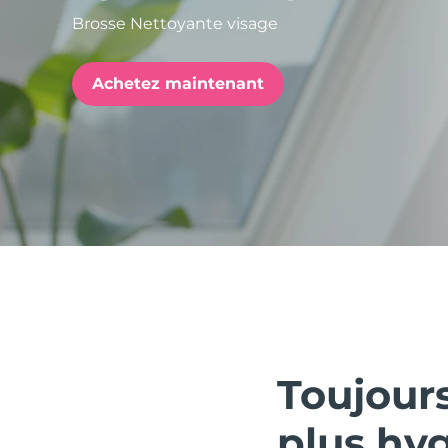
Brosse Nettoyante visage
issa™ Teeth Whitening Set
Achetez maintenant
FAQ™ Dual LED Panel
POPULAIRE
Offres spéciales
Bestsellers
Toujour
plus hy