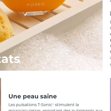
tats
Une peau saine
Les pulsations T-Sonic
stimulent la
TM
microcirculation, apportant des nutriments aux