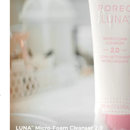
.
LUNA
Micro-Foam Cleanser 2.0
TM