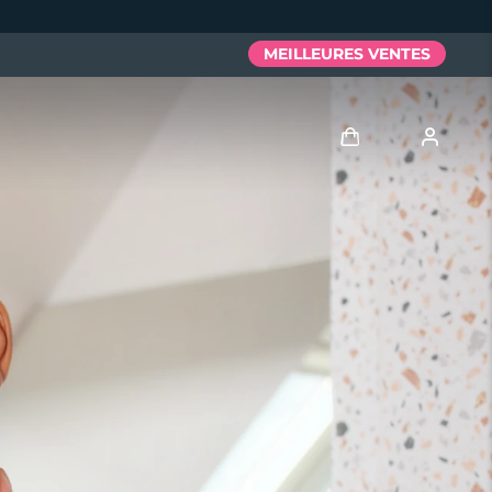
MEILLEURES VENTES
Se connecter
Profil de l'utilisateur
Mes appareils
Mes commandes
Mes adresses
Mes abonnements