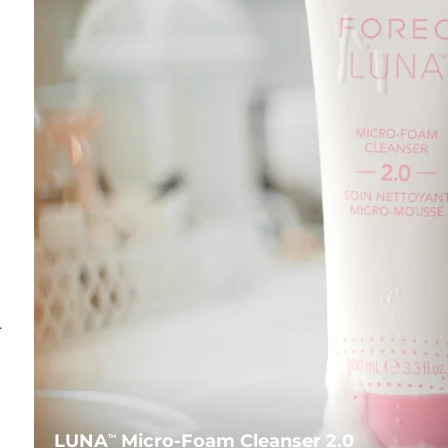
.
LUNA
Micro-Foam Cleanser 2.0
TM