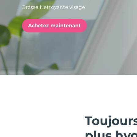
Brosse Nettoyante visage
issa™ Teeth Whitening Set
Achetez maintenant
FAQ™ Dual LED Panel
POPULAIRE
Offres spéciales
Bestsellers
Toujour
plus hy