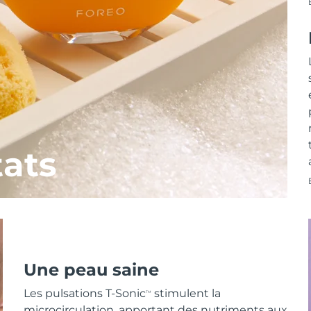
tats
Une peau saine
Les pulsations T-Sonic
stimulent la
TM
microcirculation, apportant des nutriments aux