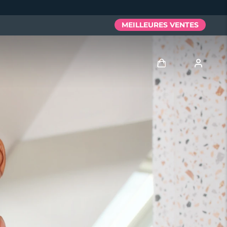
MEILLEURES VENTES
Se connecter
Profil de l'utilisateur
Mes appareils
Mes commandes
Mes adresses
Mes abonnements