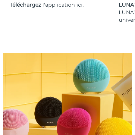
Téléchargez
l'application ici.
LUNA
T
LUNA
T
univer