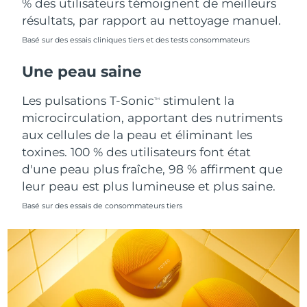
% des utilisateurs témoignent de meilleurs
Singapour
Livraison estimée
8/11/26
résultats, par rapport au nettoyage manuel.
Basé sur des essais cliniques tiers et des tests consommateurs
Slovaquie
Livraison estimée
8/9/26
Une peau saine
Slovénie
Livraison estimée
8/9/26
Les pulsations T-Sonic
stimulent la
TM
Afrique du Sud
Livraison estimée
8/17/26
microcirculation, apportant des nutriments
aux cellules de la peau et éliminant les
Corée du Sud
Livraison estimée
8/11/26
toxines. 100 % des utilisateurs font état
d'une peau plus fraîche, 98 % affirment que
Espagne
Livraison estimée
8/9/26
leur peau est plus lumineuse et plus saine.
Suède
Livraison estimée
8/9/26
Basé sur des essais de consommateurs tiers
Suisse
Livraison estimée
8/9/26
Taïwan
Livraison estimée
8/14/26
Thaïlande
Livraison estimée
8/13/26