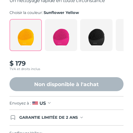
Un nettoyage rapide en toute circonstance
valeur
de
la
Choisir la couleur:
Sunflower Yellow
note
moyenne.
Read
565
Reviews.
Lien
sur
la
même
page.
$ 179
TVA et droits inclus
Non disponible à l'achat
US
Envoyez à :
GARANTIE LIMITÉE DE 2 ANS
En commandant aujourd'hui, vous êtes
automatiquement couverts par la garantie
FOREO. Cela signifie que si vous rencontrez des
Sunflower Yellow