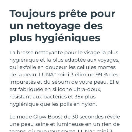
ROUTINE DE BEAUTÉ SUÉDOISE
Autriche
Livraison estimée
8/9/26
Toujours prête pour
un nettoyage des
Bahreïn
Livraison estimée
8/10/26
plus hygiéniques
Nettoyage du visage
Lifting
Belgique
Livraison estimée
8/9/26
LUNA™ 4 coffret
BEAR™ 2 coffret
Bermudes
Livraison estimée
8/15/26
La brosse nettoyante pour le visage la plus
Anti-aging massage
Microcurrent toning
hygiénique et la plus adaptée aux voyages,
Bosnie-Herzégovine
Livraison estimée
8/12/26
qui exfolie en douceur les cellules mortes
Hydratation
Soin bucco-dentaire
de la peau. LUNA
mini 3 élimine 99 % des
LUNA™ 4 Plus
BEAR™ 2 go
TM
Brunei
Livraison estimée
8/14/26
UFO™ 3 coffret
issa™ 4
impuretés et du sébum de votre peau. Elle
Massage, LED heating
Microcurrent toning on-the-go
FAQ™ TRAITEMENT ANTI-ÂGE
est fabriquée en silicone ultra-doux,
Deep facial hydration
Hybrid silicone sonic toothbrush
Bulgarie
Livraison estimée
8/9/26
résistant aux bactéries et 35x plus
NEW
hygiénique que les poils en nylon.
LUNA™ 4 Men
BEAR™ 2 eyes & lips
Canada
Livraison estimée
8/13/26
UFO™ 3 LED
issa™ 4 plus
For men, anti-aging massage
Microcurrent line smoothing device
Le mode Glow Boost de 30 secondes révèle
Near-infrared and red light therapy
Smart hybrid silicone sonic toothbrush
Chili
Livraison estimée
8/13/26
device
Anti-âge
Traitements LED
une peau saine et lumineuse en un rien de
temps, où que vous soyez. LUNA
mini 3
TM