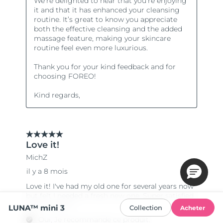
LUNA™ mini 3
Collection
Acheter