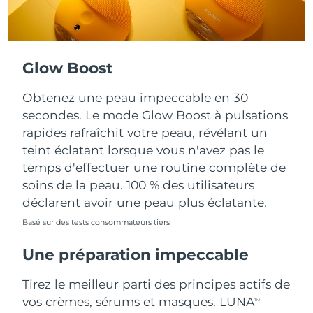
Turquie
Livraison estimée
8/10/26
Émirats arabes unis
Livraison estimée
8/10/26
Glow Boost
Royaume-Uni
Livraison estimée
8/9/26
Obtenez une peau impeccable en 30
secondes. Le mode Glow Boost à pulsations
États-Unis
Livraison estimée
8/10/26
rapides rafraîchit votre peau, révélant un
teint éclatant lorsque vous n'avez pas le
Ouzbékistan
Livraison estimée
8/14/26
temps d'effectuer une routine complète de
soins de la peau. 100 % des utilisateurs
Viêt Nam
Livraison estimée
8/15/26
déclarent avoir une peau plus éclatante.
Basé sur des tests consommateurs tiers
Une préparation impeccable
Tirez le meilleur parti des principes actifs de
vos crèmes, sérums et masques. LUNA
TM