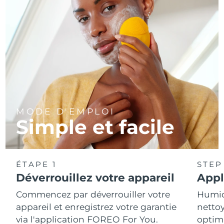
MODE D'EMPLOI
Simple et facile
ÉTAPE 1
STEP
Déverrouillez votre appareil
Appl
Commencez par déverrouiller votre
Humidi
appareil et enregistrez votre garantie
nettoy
via l'application FOREO For You.
optim