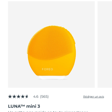
4.6
(565)
Rédiger un avis
4.6
étoiles
LUNA™ mini 3
sur
5,