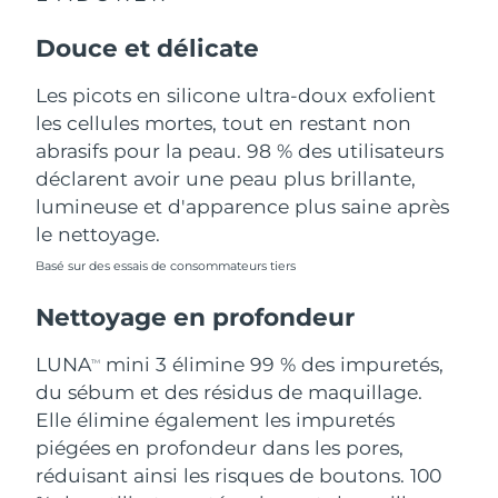
Douce et délicate
Philippines
Livraison estimée
8/12/26
Les picots en silicone ultra-doux exfolient
Pologne
Livraison estimée
8/10/26
les cellules mortes, tout en restant non
Portugal
abrasifs pour la peau. 98 % des utilisateurs
Livraison estimée
8/9/26
déclarent avoir une peau plus brillante,
Porto Rico
Livraison estimée
8/11/26
lumineuse et d'apparence plus saine après
le nettoyage.
Qatar
Livraison estimée
8/10/26
Basé sur des essais de consommateurs tiers
La Réunion
Livraison estimée
8/14/26
Nettoyage en profondeur
Roumanie
Livraison estimée
8/9/26
LUNA
mini 3 élimine 99 % des impuretés,
TM
du sébum et des résidus de maquillage.
Russie
Livraison estimée
8/17/26
Elle élimine également les impuretés
piégées en profondeur dans les pores,
Arabie saoudite
Livraison estimée
8/10/26
réduisant ainsi les risques de boutons. 100