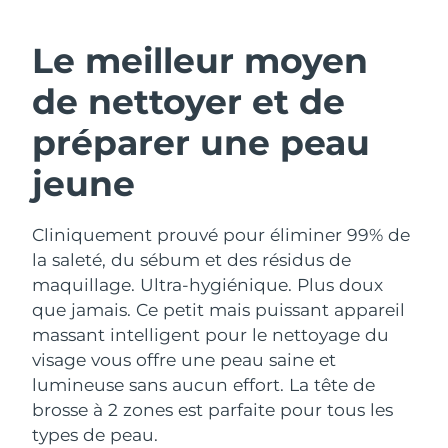
ROUTINE DE BEAUTÉ SUÉDOISE
Autriche
Livraison estimée
8/10/26
Le meilleur moyen
Bahreïn
Livraison estimée
8/11/26
de nettoyer et de
Nettoyage du visage
Lifting
Belgique
Livraison estimée
8/10/26
préparer une peau
LUNA™ 4 coffret
BEAR™ 2 coffret
jeune
Bermudes
Livraison estimée
8/16/26
Anti-aging massage
Microcurrent toning
Bosnie-Herzégovine
Livraison estimée
8/13/26
Cliniquement prouvé pour éliminer 99% de
Hydratation
Soin bucco-dentaire
LUNA™ 4 Plus
BEAR™ 2 go
la saleté, du sébum et des résidus de
Brunei
Livraison estimée
8/15/26
UFO™ 3 coffret
issa™ 4
Massage, LED heating
Microcurrent toning on-the-go
maquillage. Ultra-hygiénique. Plus doux
FAQ™ TRAITEMENT ANTI-ÂGE
Deep facial hydration
Hybrid silicone sonic toothbrush
que jamais. Ce petit mais puissant appareil
Bulgarie
Livraison estimée
8/10/26
massant intelligent pour le nettoyage du
NEW
LUNA™ 4 Men
BEAR™ 2 eyes & lips
visage vous offre une peau saine et
Canada
Livraison estimée
8/14/26
UFO™ 3 LED
issa™ 4 plus
For men, anti-aging massage
Microcurrent line smoothing device
lumineuse sans aucun effort. La tête de
Near-infrared and red light therapy
Smart hybrid silicone sonic toothbrush
Chili
brosse à 2 zones est parfaite pour tous les
Livraison estimée
8/14/26
device
Anti-âge
Traitements LED
types de peau.