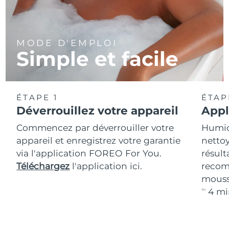
MODE D'EMPLOI
Simple et facile
ÉTAPE 1
ÉTAP
Déverrouillez votre appareil
Appl
Commencez par déverrouiller votre
Humidi
appareil et enregistrez votre garantie
nettoy
via l'application FOREO For You.
résult
Téléchargez
l'application ici.
recom
mouss
4 mi
TM