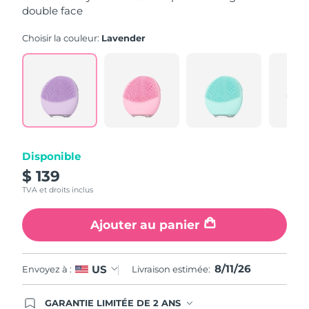
stars,
double face
average
rating
Turquie
Livraison estimée
8/11/26
value.
Choisir la couleur:
Lavender
Read
545
Émirats arabes unis
Livraison estimée
8/11/26
Reviews.
Same
page
Royaume-Uni
Livraison estimée
8/10/26
link.
États-Unis
Livraison estimée
8/11/26
Ouzbékistan
Disponible
Livraison estimée
8/15/26
$ 139
Viêt Nam
Livraison estimée
8/16/26
TVA et droits inclus
Ajouter au panier
8/11/26
US
Envoyez à :
Livraison estimée:
GARANTIE LIMITÉE DE 2 ANS