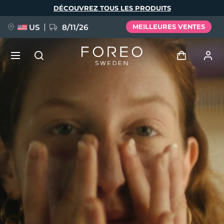
Aller
DÉCOUVREZ TOUS LES PRODUITS
au
contenu
principal
US
8/11/26
MEILLEURES VENTES
NOUVEAU
Se connecter
Langue
BREAKING NEWS
Profil de l'utilisateur
English
Deutsch
Español
Mes appareils
FAQ™ Pure Beauty-Tech Elixir
Français
Italiano
Português
Mes commandes
Polski
Svenska
Русский
Türkçe
简体中文
繁體中文
Mes adresses
issa™ Teeth Whitening Set
Mes abonnements