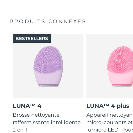
12 intensités, légèreté et conception ergonomique pour
s'adapter aux courbes du visage.
PRODUITS CONNEXES
BESTSELLERS
LUNA™ 4
LUNA™ 4 plus
Brosse nettoyante
Appareil nettoyan
raffermissante intelligente
micro-courants et
2 en 1
lumière LED. Pou