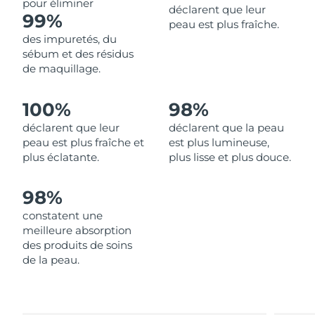
pour éliminer
déclarent que leur
99%
peau est plus fraîche.
Philippines
Livraison estimée
8/13/26
des impuretés, du
sébum et des résidus
Pologne
Livraison estimée
8/11/26
de maquillage.
Portugal
Livraison estimée
8/10/26
100%
98%
déclarent que leur
déclarent que la peau
Porto Rico
Livraison estimée
8/12/26
peau est plus fraîche et
est plus lumineuse,
plus éclatante.
plus lisse et plus douce.
Qatar
Livraison estimée
8/11/26
98%
La Réunion
Livraison estimée
8/15/26
constatent une
Roumanie
Livraison estimée
8/10/26
meilleure absorption
des produits de soins
Russie
de la peau.
Livraison estimée
8/18/26
Arabie saoudite
Livraison estimée
8/11/26