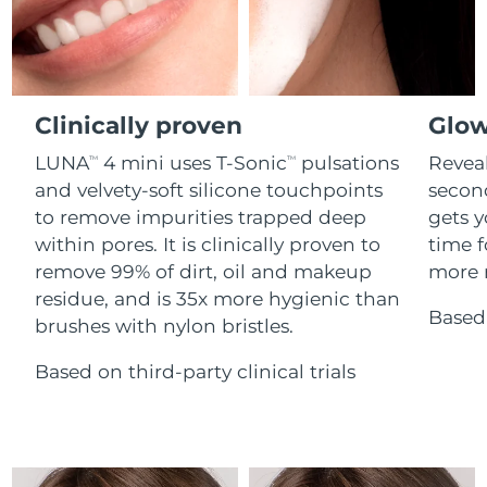
Advanced pore care essentials
For healthy hair
18% PAP
Israël
Livraison estimée
8/14/26
Cosmétiques
Hommes
Italie
Livraison estimée
8/10/26
Clinically proven
Glow
Japon
Livraison estimée
8/13/26
LUNA
4 mini uses T-Sonic
pulsations
Reveal
TM
TM
Acheter tout
Jersey
Livraison estimée
8/15/26
and velvety-soft silicone touchpoints
secon
to remove impurities trapped deep
gets y
Kazakhstan
Livraison estimée
8/12/26
within pores. It is clinically proven to
time f
FOREO APP
remove 99% of dirt, oil and makeup
more r
Koweït
Livraison estimée
8/10/26
residue, and is 35x more hygienic than
À PROPROS
Based 
brushes with nylon bristles.
Lettonie
Livraison estimée
8/10/26
Based on third-party clinical trials
Liban
Livraison estimée
8/11/26
Lituanie
Livraison estimée
8/10/26
Luxembourg
Livraison estimée
8/10/26