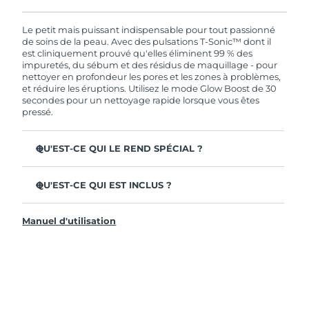
En commandant aujourd'hui, vous êtes
automatiquement couverts par la garantie
FOREO. Cela signifie que si vous rencontrez des
Le petit mais puissant indispensable pour tout passionné
problèmes avec votre appareil pendant les 2 ans
de soins de la peau. Avec des pulsations T-Sonic™ dont il
de garantie limitée, FOREO vous remplace ce
est cliniquement prouvé qu'elles éliminent 99 % des
dernier gratuitement.
impuretés, du sébum et des résidus de maquillage - pour
nettoyer en profondeur les pores et les zones à problèmes,
et réduire les éruptions. Utilisez le mode Glow Boost de 30
secondes pour un nettoyage rapide lorsque vous êtes
pressé.
QU'EST-CE QUI LE REND SPÉCIAL ?
35x plus hygiénique que les brosses à poils de nylon.
QU'EST-CE QUI EST INCLUS ?
100% des utilisateurs déclarent que leur peau est plus
fraîche et plus éclatante.
LUNA
4 mini
™
96 % des utilisateurs déclarent avoir une peau
Manuel d'utilisation
Câble de charge USB
d'apparence plus saine. 81% des utilisateurs déclarent
que les imperfections sont réduites.
Pochette de voyage
98% des utilisateurs constatent une meilleure
Guide de démarrage rapide
absorption des produits de soins de la peau.
Manuel général
Tête de brosse à 2 zones et mode Glow Boost rapide de
Garantie de 2 ans (Espagne, Portugal, Suède : Garantie
30 secondes pour une facilité ultime.
de 3 ans)