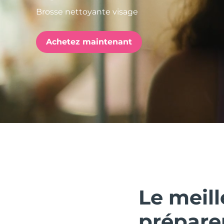
Brosse nettoyante visage
issa™ Teeth Whitening Set
Achetez maintenant
FAQ™ Dual LED Panel
POPULAIRE
Offres spéciales
Bestsellers
Le meil
prépare