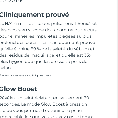
L'ADORER
Cliniquement prouvé
LUNA
4 mini utilise des pulsations T-Sonic
et
TM
TM
des picots en silicone doux comme du velours
pour éliminer les impuretés piégées au plus
profond des pores. Il est cliniquement prouvé
qu'elle élimine 99 % de la saleté, du sébum et
des résidus de maquillage, et qu'elle est 35x
plus hygiénique que les brosses à poils de
nylon.
Basé sur des essais cliniques tiers
Glow Boost
Révélez un teint éclatant en seulement 30
secondes. Le mode Glow Boost à pression
rapide vous permet d'obtenir une peau
impeccable lorsque vous n'avez pas le temps