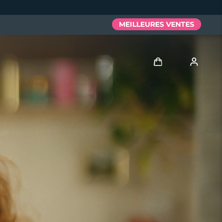
MEILLEURES VENTES
Se connecter
Profil de l'utilisateur
Mes appareils
Mes commandes
Mes adresses
Mes abonnements