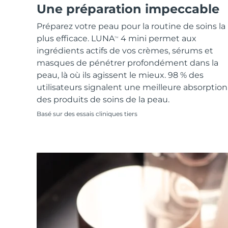
Soins de la peau KIWI™
All acne treatment devices
All revitalizing eye massagers
Une préparation impeccable
Serum
issa™ Teeth Whitening Gel
Advanced pore care essentials
For healthy hair
18% PAP
Préparez votre peau pour la routine de soins la
Cosmétiques
Hommes
plus efficace. LUNA
4 mini permet aux
TM
ingrédients actifs de vos crèmes, sérums et
masques de pénétrer profondément dans la
peau, là où ils agissent le mieux. 98 % des
utilisateurs signalent une meilleure absorption
Acheter tout
des produits de soins de la peau.
Basé sur des essais cliniques tiers
FOREO APP
À PROPROS