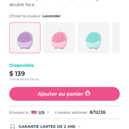
valeur
double face
de
la
Turquie
Livraison estimée
2026/08/12
note
Choisir la couleur:
Lavender
moyenne.
Read
Émirats arabes unis
Livraison estimée
2026/08/12
565
Reviews.
Lien
Royaume-Uni
Livraison estimée
2026/08/11
sur
la
même
États-Unis
Livraison estimée
2026/08/12
page.
Ouzbékistan
Disponible
Livraison estimée
2026/08/16
$ 139
Viêt Nam
Livraison estimée
2026/08/17
TVA et droits inclus
Ajouter au panier
8/12/26
US
Envoyez à :
Livraison estimée:
GARANTIE LIMITÉE DE 2 ANS