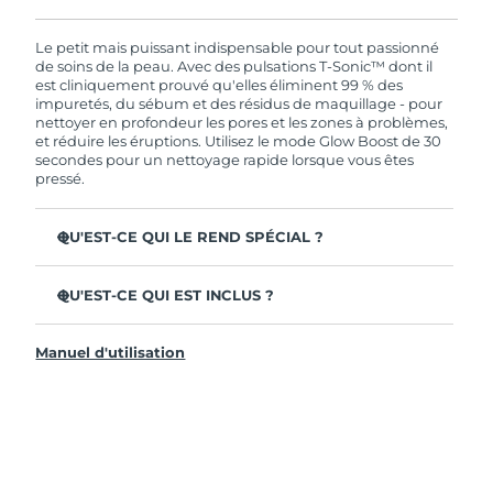
En commandant aujourd'hui, vous êtes
automatiquement couverts par la garantie
FOREO. Cela signifie que si vous rencontrez des
Le petit mais puissant indispensable pour tout passionné
problèmes avec votre appareil pendant les 2 ans
de soins de la peau. Avec des pulsations T-Sonic™ dont il
de garantie limitée, FOREO vous remplace ce
est cliniquement prouvé qu'elles éliminent 99 % des
dernier gratuitement.
impuretés, du sébum et des résidus de maquillage - pour
nettoyer en profondeur les pores et les zones à problèmes,
et réduire les éruptions. Utilisez le mode Glow Boost de 30
secondes pour un nettoyage rapide lorsque vous êtes
pressé.
QU'EST-CE QUI LE REND SPÉCIAL ?
35x plus hygiénique que les brosses à poils de nylon.
QU'EST-CE QUI EST INCLUS ?
100% des utilisateurs déclarent que leur peau est plus
fraîche et plus éclatante.
LUNA
4 mini
™
96 % des utilisateurs déclarent avoir une peau
Manuel d'utilisation
Câble de charge USB
d'apparence plus saine. 81% des utilisateurs déclarent
que les imperfections sont réduites.
Pochette de voyage
98% des utilisateurs constatent une meilleure
Guide de démarrage rapide
absorption des produits de soins de la peau.
Manuel général
Tête de brosse à 2 zones et mode Glow Boost rapide de
Garantie de 2 ans (Espagne, Portugal, Suède : Garantie
30 secondes pour une facilité ultime.
de 3 ans)