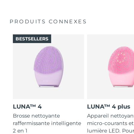
12 intensités, légèreté et conception ergonomique pour
s'adapter aux courbes du visage.
PRODUITS CONNEXES
BESTSELLERS
LUNA™ 4
LUNA™ 4 plus
Brosse nettoyante
Appareil nettoyan
raffermissante intelligente
micro-courants et
2 en 1
lumière LED. Pou