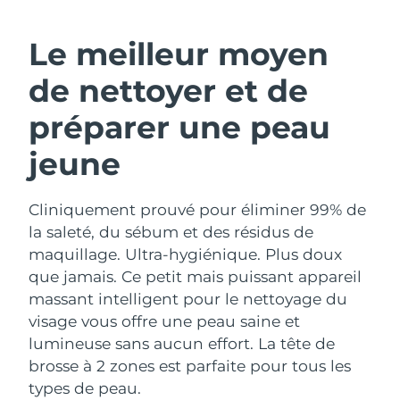
ROUTINE DE BEAUTÉ SUÉDOISE
Autriche
Livraison estimée
2026/08/11
Le meilleur moyen
Bahreïn
Livraison estimée
2026/08/12
de nettoyer et de
Nettoyage du visage
Lifting
Belgique
Livraison estimée
2026/08/11
préparer une peau
LUNA™ 4 coffret
BEAR™ 2 coffret
jeune
Bermudes
Livraison estimée
2026/08/17
Anti-aging massage
Microcurrent toning
Bosnie-Herzégovine
Livraison estimée
2026/08/14
Cliniquement prouvé pour éliminer 99% de
Hydratation
Soin bucco-dentaire
LUNA™ 4 Plus
BEAR™ 2 go
la saleté, du sébum et des résidus de
Brunei
Livraison estimée
2026/08/16
UFO™ 3 coffret
issa™ 4
Massage, LED heating
Microcurrent toning on-the-go
maquillage. Ultra-hygiénique. Plus doux
FAQ™ TRAITEMENT ANTI-ÂGE
Deep facial hydration
Hybrid silicone sonic toothbrush
que jamais. Ce petit mais puissant appareil
Bulgarie
Livraison estimée
2026/08/11
massant intelligent pour le nettoyage du
NEW
LUNA™ 4 Men
BEAR™ 2 eyes & lips
visage vous offre une peau saine et
Canada
Livraison estimée
2026/08/15
UFO™ 3 LED
issa™ 4 plus
For men, anti-aging massage
Microcurrent line smoothing device
lumineuse sans aucun effort. La tête de
Near-infrared and red light therapy
Smart hybrid silicone sonic toothbrush
Chili
brosse à 2 zones est parfaite pour tous les
Livraison estimée
2026/08/15
device
Anti-âge
Traitements LED
types de peau.