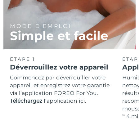
MODE D'EMPLOI
Simple et facile
ÉTAPE 1
ÉTAP
Déverrouillez votre appareil
Appl
Commencez par déverrouiller votre
Humidi
appareil et enregistrez votre garantie
nettoy
via l'application FOREO For You.
résult
Téléchargez
l'application ici.
recom
mouss
4 mi
TM