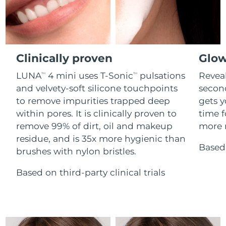
Advanced pore care essentials
For healthy hair
18% PAP
Israël
Livraison estimée
2026/08/15
Cosmétiques
Hommes
Italie
Livraison estimée
2026/08/11
Clinically proven
Glow
Japon
Livraison estimée
2026/08/14
LUNA
4 mini uses T-Sonic
pulsations
Reveal
TM
TM
Acheter tout
Jersey
Livraison estimée
2026/08/16
and velvety-soft silicone touchpoints
secon
to remove impurities trapped deep
gets y
Kazakhstan
Livraison estimée
2026/08/13
within pores. It is clinically proven to
time f
FOREO APP
remove 99% of dirt, oil and makeup
more r
Koweït
Livraison estimée
2026/08/11
residue, and is 35x more hygienic than
À PROPROS
Based 
brushes with nylon bristles.
Lettonie
Livraison estimée
2026/08/11
Based on third-party clinical trials
Liban
Livraison estimée
2026/08/12
Lituanie
Livraison estimée
2026/08/11
Luxembourg
Livraison estimée
2026/08/11