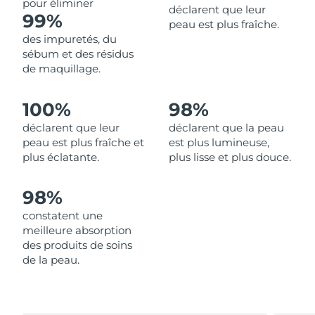
pour éliminer
déclarent que leur
99%
peau est plus fraîche.
Philippines
Livraison estimée
2026/08/14
des impuretés, du
sébum et des résidus
Pologne
Livraison estimée
2026/08/12
de maquillage.
Portugal
Livraison estimée
2026/08/11
100%
98%
déclarent que leur
déclarent que la peau
Porto Rico
Livraison estimée
2026/08/13
peau est plus fraîche et
est plus lumineuse,
plus éclatante.
plus lisse et plus douce.
Qatar
Livraison estimée
2026/08/12
98%
La Réunion
Livraison estimée
2026/08/16
constatent une
Roumanie
Livraison estimée
2026/08/11
meilleure absorption
des produits de soins
Russie
de la peau.
Livraison estimée
2026/08/19
Arabie saoudite
Livraison estimée
2026/08/12