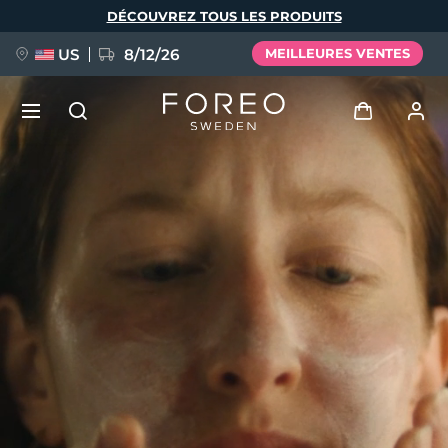
Aller
DÉCOUVREZ TOUS LES PRODUITS
au
contenu
principal
US
8/12/26
MEILLEURES VENTES
NOUVEAU
Se connecter
Langue
BREAKING NEWS
Profil de l'utilisateur
English
Deutsch
Español
Mes appareils
FAQ™ Pure Beauty-Tech Elixir
Français
Italiano
Português
Mes commandes
Polski
Svenska
Русский
Türkçe
简体中文
繁體中文
Mes adresses
issa™ Teeth Whitening Set
Mes abonnements