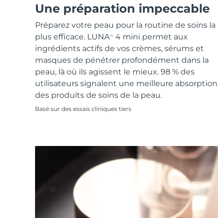
Soins de la peau KIWI™
All acne treatment devices
All revitalizing eye massagers
Une préparation impeccable
Serum
issa™ Teeth Whitening Gel
Advanced pore care essentials
For healthy hair
18% PAP
Préparez votre peau pour la routine de soins la
Cosmétiques
Hommes
plus efficace. LUNA
4 mini permet aux
TM
ingrédients actifs de vos crèmes, sérums et
masques de pénétrer profondément dans la
peau, là où ils agissent le mieux. 98 % des
utilisateurs signalent une meilleure absorption
Acheter tout
des produits de soins de la peau.
Basé sur des essais cliniques tiers
FOREO APP
À PROPROS