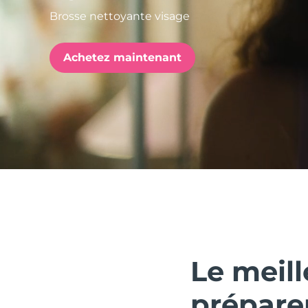
Brosse nettoyante visage
issa™ Teeth Whitening Set
Achetez maintenant
FAQ™ Dual LED Panel
POPULAIRE
Offres spéciales
Bestsellers
Le meil
prépare