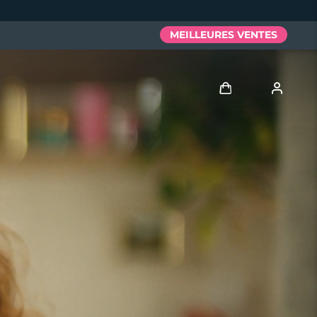
MEILLEURES VENTES
Se connecter
Profil de l'utilisateur
Mes appareils
Mes commandes
Mes adresses
Mes abonnements