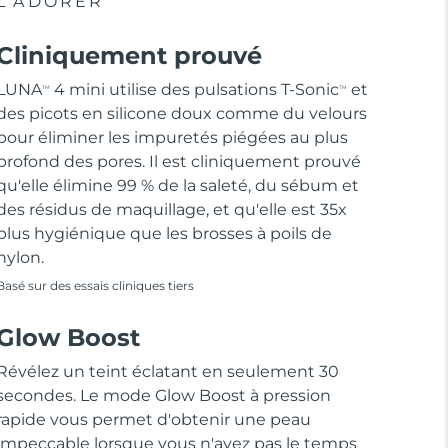
L'ADORER
Cliniquement prouvé
LUNA
4 mini utilise des pulsations T-Sonic
et
TM
TM
des picots en silicone doux comme du velours
pour éliminer les impuretés piégées au plus
profond des pores. Il est cliniquement prouvé
qu'elle élimine 99 % de la saleté, du sébum et
des résidus de maquillage, et qu'elle est 35x
plus hygiénique que les brosses à poils de
nylon.
Basé sur des essais cliniques tiers
Glow Boost
Révélez un teint éclatant en seulement 30
secondes. Le mode Glow Boost à pression
rapide vous permet d'obtenir une peau
impeccable lorsque vous n'avez pas le temps