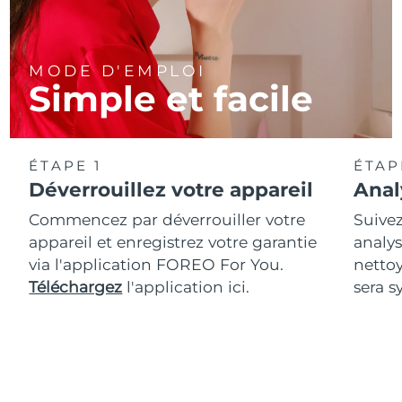
MODE D'EMPLOI
Simple et facile
ÉTAPE 1
ÉTAP
Déverrouillez votre appareil
Anal
Commencez par déverrouiller votre
Suivez
appareil et enregistrez votre garantie
analys
via l'application FOREO For You.
netto
Téléchargez
l'application ici.
sera s