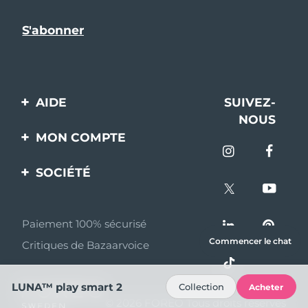
AIDE
SUIVEZ-
NOUS
Contactez-nous
MON COMPTE
Commandes et
Enregistrement produit
livraisons
SOCIÉTÉ
Aide
Garantie et retours
A propos de FOREO
Questions et réponses
Paiement 100% sécurisé
Programme d’affiliation
Commencer le chat
Critiques de Bazaarvoice
Informations sur la
Nouvelles d'affiliation
batterie
MYSA
LUNA™ play smart 2
Collection
Acheter
© 2026 FOREO Tous droits réservés
Partenaires