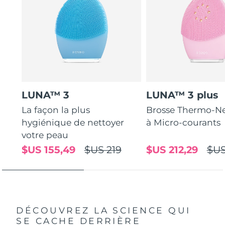
LUNA™ 3
LUNA™ 3 plus
La façon la plus
Brosse Thermo-Ne
hygiénique de nettoyer
à Micro-courants
votre peau
$US 155,49
$US 219
$US 212,29
$US
DÉCOUVREZ LA SCIENCE QUI
SE CACHE DERRIÈRE