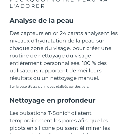
L'ADORER
Philippines
Livraison estimée
11/8/26
Analyse de la peau
Pologne
Livraison estimée
9/8/26
Des capteurs en or 24 carats analysent les
Portugal
niveaux d'hydratation de la peau sur
Livraison estimée
8/8/26
chaque zone du visage, pour créer une
Porto Rico
Livraison estimée
10/8/26
routine de nettoyage du visage
entièrement personnalisée. 100 % des
Qatar
Livraison estimée
9/8/26
utilisateurs rapportent de meilleurs
résultats qu'un nettoyage manuel.
La Réunion
Livraison estimée
13/8/26
Sur la base d'essais cliniques réalisés par des tiers.
Roumanie
Livraison estimée
8/8/26
Nettoyage en profondeur
Russie
Livraison estimée
16/8/26
Les pulsations T-Sonic
dilatent
TM
temporairement les pores afin que les
Arabie saoudite
Livraison estimée
9/8/26
picots en silicone puissent éliminer les