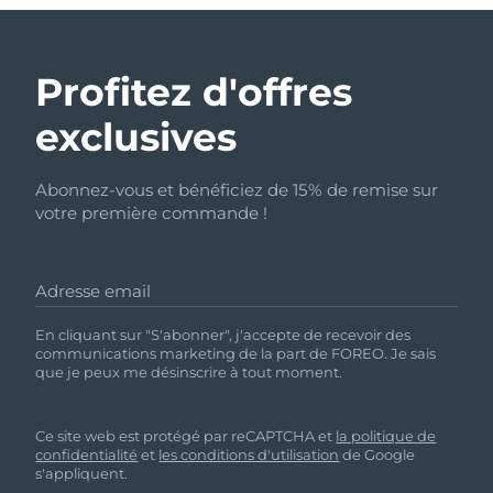
Profitez d'offres
exclusives
Abonnez-vous et bénéficiez de 15% de remise sur
votre première commande !
Adresse email
En cliquant sur "S'abonner", j'accepte de recevoir des
communications marketing de la part de FOREO. Je sais
que je peux me désinscrire à tout moment.
Ce site web est protégé par reCAPTCHA et
la politique de
confidentialité
et
les conditions d'utilisation
de Google
s'appliquent.