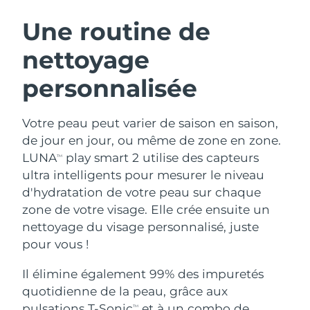
ROUTINE DE BEAUTÉ SUÉDOISE
Autriche
Livraison estimée
8/8/26
Une routine de
nettoyage
Bahreïn
Livraison estimée
9/8/26
personnalisée
Nettoyage du visage
Lifting
Belgique
Livraison estimée
8/8/26
LUNA™ 4 coffret
BEAR™ 2 coffret
Bermudes
Livraison estimée
14/8/26
Votre peau peut varier de saison en saison,
Anti-aging massage
Microcurrent toning
de jour en jour, ou même de zone en zone.
Bosnie-Herzégovine
Livraison estimée
11/8/26
LUNA
play smart 2 utilise des capteurs
TM
Hydratation
Soin bucco-dentaire
ultra intelligents pour mesurer le niveau
LUNA™ 4 Plus
BEAR™ 2 go
Brunei
Livraison estimée
13/8/26
UFO™ 3 coffret
issa™ 4
d'hydratation de votre peau sur chaque
Massage, LED heating
Microcurrent toning on-the-go
FAQ™ TRAITEMENT ANTI-ÂGE
zone de votre visage. Elle crée ensuite un
Deep facial hydration
Hybrid silicone sonic toothbrush
Bulgarie
Livraison estimée
8/8/26
nettoyage du visage personnalisé, juste
NEW
pour vous !
LUNA™ 4 Men
BEAR™ 2 eyes & lips
Canada
Livraison estimée
12/8/26
UFO™ 3 LED
issa™ 4 plus
For men, anti-aging massage
Microcurrent line smoothing device
Il élimine également 99% des impuretés
Near-infrared and red light therapy
Smart hybrid silicone sonic toothbrush
Chili
Livraison estimée
12/8/26
device
Anti-âge
Traitements LED
quotidienne de la peau, grâce aux
pulsations T-Sonic
et à un combo de
TM