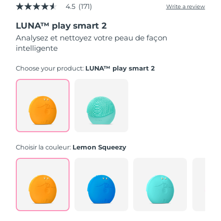
4.5
(171)
Write a review
4.5
out
LUNA™ play smart 2
of
5
Analysez et nettoyez votre peau de façon
stars,
intelligente
average
rating
value.
Choose your product:
LUNA™ play smart 2
Read
171
Reviews.
Same
page
link.
Choisir la couleur:
Lemon Squeezy