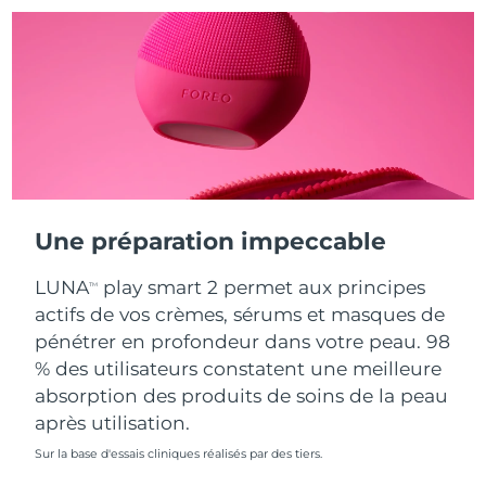
Turquie
Livraison estimée
9/8/26
Émirats arabes unis
Livraison estimée
9/8/26
Royaume-Uni
Livraison estimée
8/8/26
États-Unis
Livraison estimée
9/8/26
Une préparation impeccable
Ouzbékistan
Livraison estimée
13/8/26
LUNA
play smart 2 permet aux principes
TM
Viêt Nam
Livraison estimée
14/8/26
actifs de vos crèmes, sérums et masques de
pénétrer en profondeur dans votre peau. 98
% des utilisateurs constatent une meilleure
absorption des produits de soins de la peau
après utilisation.
Sur la base d'essais cliniques réalisés par des tiers.