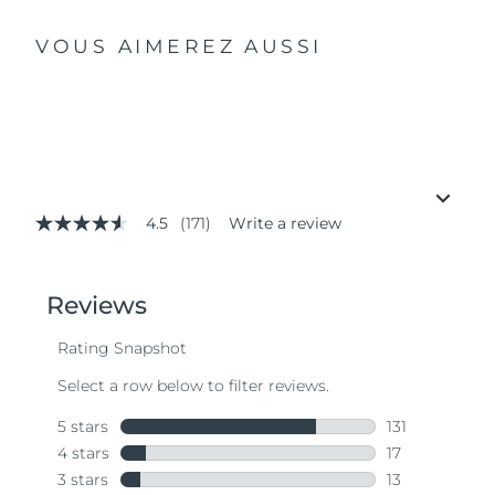
VOUS AIMEREZ AUSSI
4.5
(171)
Write a review
4.5
out
of
5
stars,
average
rating
value.
Read
171
Reviews.
Same
page
link.