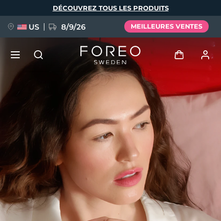
Aller
DÉCOUVREZ TOUS LES PRODUITS
au
contenu
principal
US
8/9/26
MEILLEURES VENTES
NOUVEAU
Se connecter
Langue
BREAKING NEWS
Profil de l'utilisateur
English
Deutsch
Español
Mes appareils
FAQ™ Pure Beauty-Tech Elixir
Français
Italiano
Português
Mes commandes
Polski
Svenska
Русский
Türkçe
简体中文
繁體中文
Mes adresses
issa™ Teeth Whitening Set
Mes abonnements