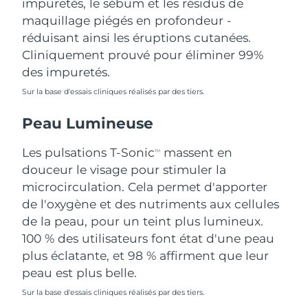
impuretés, le sébum et les résidus de
Singapour
Livraison estimée
10/8/26
maquillage piégés en profondeur -
réduisant ainsi les éruptions cutanées.
Slovaquie
Livraison estimée
8/8/26
Cliniquement prouvé pour éliminer 99%
des impuretés.
Slovénie
Livraison estimée
8/8/26
Sur la base d'essais cliniques réalisés par des tiers.
Afrique du Sud
Livraison estimée
16/8/26
Peau Lumineuse
Corée du Sud
Livraison estimée
10/8/26
Les pulsations T-Sonic
massent en
TM
douceur le visage pour stimuler la
Espagne
Livraison estimée
8/8/26
microcirculation. Cela permet d'apporter
de l'oxygène et des nutriments aux cellules
Suède
Livraison estimée
8/8/26
de la peau, pour un teint plus lumineux.
Suisse
100 % des utilisateurs font état d'une peau
Livraison estimée
8/8/26
plus éclatante, et 98 % affirment que leur
Taïwan
Livraison estimée
13/8/26
peau est plus belle.
Sur la base d'essais cliniques réalisés par des tiers.
Thaïlande
Livraison estimée
12/8/26