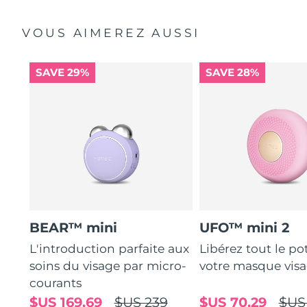
VOUS AIMEREZ AUSSI
SAVE 29%
SAVE 28%
BEAR™ mini
UFO™ mini 2
L'introduction parfaite aux
Libérez tout le po
soins du visage par micro-
votre masque vis
courants
$US 169,69
$US 239
$US 70,29
$US