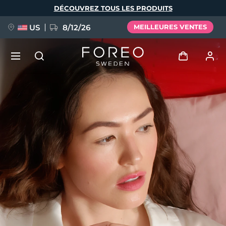
Aller
DÉCOUVREZ TOUS LES PRODUITS
au
contenu
principal
US
8/12/26
MEILLEURES VENTES
NOUVEAU
Se connecter
Langue
BREAKING NEWS
Profil de l'utilisateur
English
Deutsch
Español
Mes appareils
FAQ™ Pure Beauty-Tech Elixir
Français
Italiano
Português
Mes commandes
Polski
Svenska
Русский
Türkçe
简体中文
繁體中文
Mes adresses
issa™ Teeth Whitening Set
Mes abonnements