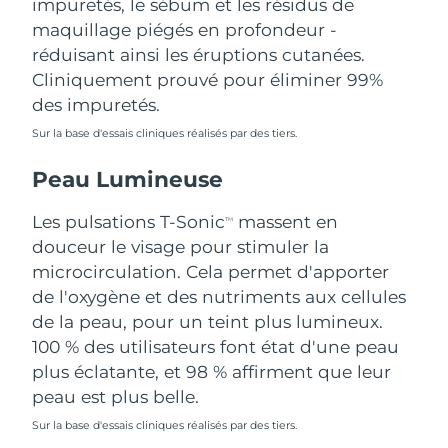
impuretés, le sébum et les résidus de
Singapour
Livraison estimée
8/13/26
maquillage piégés en profondeur -
réduisant ainsi les éruptions cutanées.
Slovaquie
Livraison estimée
8/11/26
Cliniquement prouvé pour éliminer 99%
des impuretés.
Slovénie
Livraison estimée
8/11/26
Sur la base d'essais cliniques réalisés par des tiers.
Afrique du Sud
Livraison estimée
8/19/26
Peau Lumineuse
Corée du Sud
Livraison estimée
8/13/26
Les pulsations T-Sonic
massent en
TM
douceur le visage pour stimuler la
Espagne
Livraison estimée
8/11/26
microcirculation. Cela permet d'apporter
de l'oxygène et des nutriments aux cellules
Suède
Livraison estimée
8/11/26
de la peau, pour un teint plus lumineux.
Suisse
100 % des utilisateurs font état d'une peau
Livraison estimée
8/11/26
plus éclatante, et 98 % affirment que leur
Taïwan
Livraison estimée
8/16/26
peau est plus belle.
Sur la base d'essais cliniques réalisés par des tiers.
Thaïlande
Livraison estimée
8/15/26