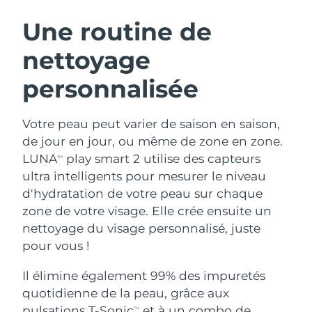
ROUTINE DE BEAUTÉ SUÉDOISE
Autriche
Livraison estimée
8/11/26
Une routine de
nettoyage
Bahreïn
Livraison estimée
8/12/26
personnalisée
Nettoyage du visage
Lifting
Belgique
Livraison estimée
8/11/26
LUNA™ 4 coffret
BEAR™ 2 coffret
Bermudes
Livraison estimée
8/17/26
Votre peau peut varier de saison en saison,
Anti-aging massage
Microcurrent toning
de jour en jour, ou même de zone en zone.
Bosnie-Herzégovine
Livraison estimée
8/14/26
LUNA
play smart 2 utilise des capteurs
TM
Hydratation
Soin bucco-dentaire
ultra intelligents pour mesurer le niveau
LUNA™ 4 Plus
BEAR™ 2 go
Brunei
Livraison estimée
8/16/26
UFO™ 3 coffret
issa™ 4
d'hydratation de votre peau sur chaque
Massage, LED heating
Microcurrent toning on-the-go
FAQ™ TRAITEMENT ANTI-ÂGE
zone de votre visage. Elle crée ensuite un
Deep facial hydration
Hybrid silicone sonic toothbrush
Bulgarie
Livraison estimée
8/11/26
nettoyage du visage personnalisé, juste
NEW
pour vous !
LUNA™ 4 Men
BEAR™ 2 eyes & lips
Canada
Livraison estimée
8/15/26
UFO™ 3 LED
issa™ 4 plus
For men, anti-aging massage
Microcurrent line smoothing device
Il élimine également 99% des impuretés
Near-infrared and red light therapy
Smart hybrid silicone sonic toothbrush
Chili
Livraison estimée
8/15/26
device
Anti-âge
Traitements LED
quotidienne de la peau, grâce aux
pulsations T-Sonic
et à un combo de
TM