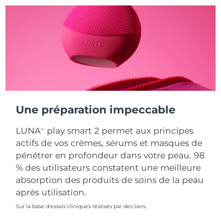
Turquie
Livraison estimée
8/12/26
Émirats arabes unis
Livraison estimée
8/12/26
Royaume-Uni
Livraison estimée
8/11/26
États-Unis
Livraison estimée
8/12/26
Une préparation impeccable
Ouzbékistan
Livraison estimée
8/16/26
LUNA
play smart 2 permet aux principes
TM
Viêt Nam
Livraison estimée
8/17/26
actifs de vos crèmes, sérums et masques de
pénétrer en profondeur dans votre peau. 98
% des utilisateurs constatent une meilleure
absorption des produits de soins de la peau
après utilisation.
Sur la base d'essais cliniques réalisés par des tiers.