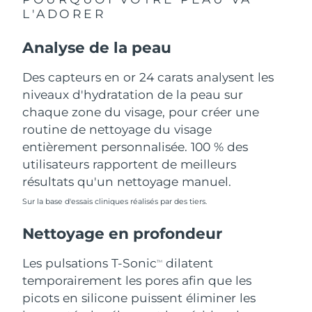
L'ADORER
Philippines
Livraison estimée
8/14/26
Analyse de la peau
Pologne
Livraison estimée
8/12/26
Des capteurs en or 24 carats analysent les
Portugal
niveaux d'hydratation de la peau sur
Livraison estimée
8/11/26
chaque zone du visage, pour créer une
Porto Rico
Livraison estimée
8/13/26
routine de nettoyage du visage
entièrement personnalisée. 100 % des
Qatar
Livraison estimée
8/12/26
utilisateurs rapportent de meilleurs
résultats qu'un nettoyage manuel.
La Réunion
Livraison estimée
8/16/26
Sur la base d'essais cliniques réalisés par des tiers.
Roumanie
Livraison estimée
8/11/26
Nettoyage en profondeur
Russie
Livraison estimée
8/19/26
Les pulsations T-Sonic
dilatent
TM
temporairement les pores afin que les
Arabie saoudite
Livraison estimée
8/12/26
picots en silicone puissent éliminer les