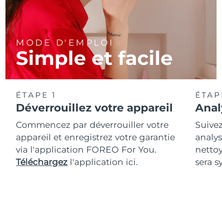
MODE D'EMPLOI
Simple et facile
ÉTAPE 1
ÉTAP
Déverrouillez votre appareil
Anal
Commencez par déverrouiller votre
Suivez
appareil et enregistrez votre garantie
analys
via l'application FOREO For You.
netto
Téléchargez
l'application ici.
sera s