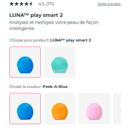
4.5
(171)
Write a review
4.5
out
LUNA™ play smart 2
of
5
Analysez et nettoyez votre peau de façon
stars,
intelligente
average
rating
value.
Choose your product:
LUNA™ play smart 2
Read
171
Reviews.
Same
page
link.
Choisir la couleur:
Peek-A-Blue