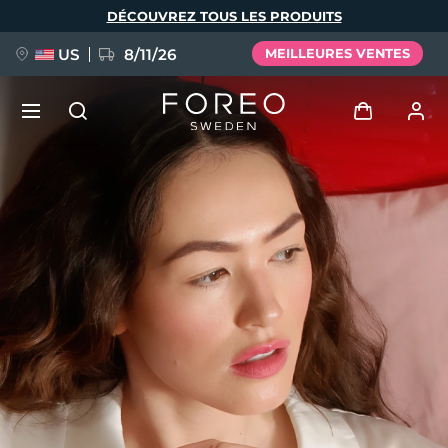
Aller
DÉCOUVREZ TOUS LES PRODUITS
au
contenu
principal
US
8/11/26
MEILLEURES VENTES
NOUVEAU
Se connecter
Langue
BREAKING NEWS
Profil de l'utilisateur
English
Deutsch
Español
Mes appareils
FAQ™ Pure Beauty-Tech Elixir
Français
Italiano
Português
Mes commandes
Polski
Svenska
Русский
Türkçe
简体中文
繁體中文
Mes adresses
issa™ Teeth Whitening Set
Mes abonnements