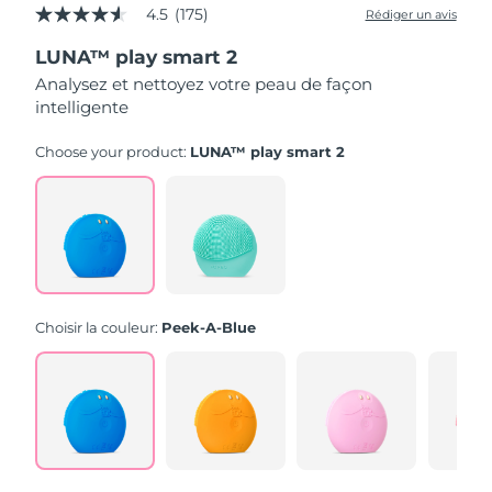
4.5
(175)
Rédiger un avis
4.5
étoiles
LUNA™ play smart 2
sur
5,
Analysez et nettoyez votre peau de façon
valeur
intelligente
de
la
note
Choose your product:
LUNA™ play smart 2
moyenne.
Read
175
Reviews.
Lien
sur
la
même
page.
Choisir la couleur:
Peek-A-Blue