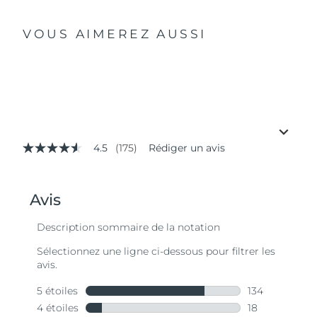
VOUS AIMEREZ AUSSI
4.5
(175)
Rédiger un avis
4.5
étoiles
sur
5,
valeur
de
la
note
moyenne.
Read
175
Reviews.
Lien
sur
la