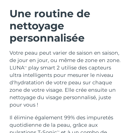
ROUTINE DE BEAUTÉ SUÉDOISE
Autriche
Livraison estimée
8/9/26
Une routine de
nettoyage
Bahreïn
Livraison estimée
8/10/26
personnalisée
Nettoyage du visage
Lifting
Belgique
Livraison estimée
8/9/26
LUNA™ 4 coffret
BEAR™ 2 coffret
Bermudes
Livraison estimée
8/15/26
Votre peau peut varier de saison en saison,
Anti-aging massage
Microcurrent toning
de jour en jour, ou même de zone en zone.
Bosnie-Herzégovine
Livraison estimée
8/12/26
LUNA
play smart 2 utilise des capteurs
TM
Hydratation
Soin bucco-dentaire
ultra intelligents pour mesurer le niveau
LUNA™ 4 Plus
BEAR™ 2 go
Brunei
Livraison estimée
8/14/26
UFO™ 3 coffret
issa™ 4
d'hydratation de votre peau sur chaque
Massage, LED heating
Microcurrent toning on-the-go
FAQ™ TRAITEMENT ANTI-ÂGE
zone de votre visage. Elle crée ensuite un
Deep facial hydration
Hybrid silicone sonic toothbrush
Bulgarie
Livraison estimée
8/9/26
nettoyage du visage personnalisé, juste
NEW
pour vous !
LUNA™ 4 Men
BEAR™ 2 eyes & lips
Canada
Livraison estimée
8/13/26
UFO™ 3 LED
issa™ 4 plus
For men, anti-aging massage
Microcurrent line smoothing device
Il élimine également 99% des impuretés
Near-infrared and red light therapy
Smart hybrid silicone sonic toothbrush
Chili
Livraison estimée
8/13/26
device
Anti-âge
Traitements LED
quotidienne de la peau, grâce aux
pulsations T-Sonic
et à un combo de
TM