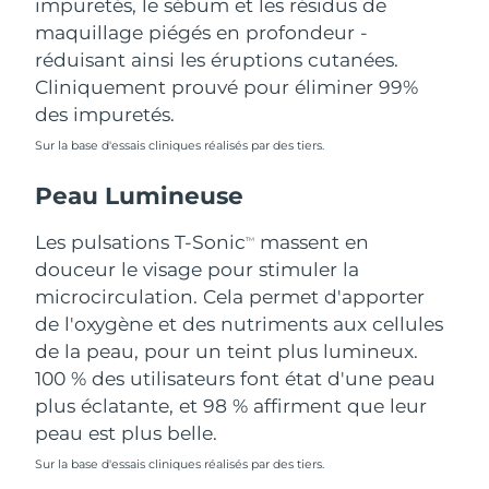
impuretés, le sébum et les résidus de
Singapour
Livraison estimée
8/11/26
maquillage piégés en profondeur -
réduisant ainsi les éruptions cutanées.
Slovaquie
Livraison estimée
8/9/26
Cliniquement prouvé pour éliminer 99%
des impuretés.
Slovénie
Livraison estimée
8/9/26
Sur la base d'essais cliniques réalisés par des tiers.
Afrique du Sud
Livraison estimée
8/17/26
Peau Lumineuse
Corée du Sud
Livraison estimée
8/11/26
Les pulsations T-Sonic
massent en
TM
douceur le visage pour stimuler la
Espagne
Livraison estimée
8/9/26
microcirculation. Cela permet d'apporter
de l'oxygène et des nutriments aux cellules
Suède
Livraison estimée
8/9/26
de la peau, pour un teint plus lumineux.
Suisse
100 % des utilisateurs font état d'une peau
Livraison estimée
8/9/26
plus éclatante, et 98 % affirment que leur
Taïwan
Livraison estimée
8/14/26
peau est plus belle.
Sur la base d'essais cliniques réalisés par des tiers.
Thaïlande
Livraison estimée
8/13/26