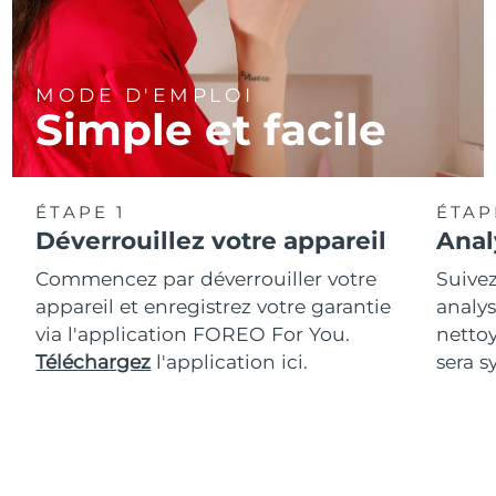
MODE D'EMPLOI
Simple et facile
ÉTAPE 1
ÉTAP
Déverrouillez votre appareil
Anal
Commencez par déverrouiller votre
Suivez
appareil et enregistrez votre garantie
analys
via l'application FOREO For You.
netto
Téléchargez
l'application ici.
sera s