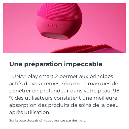
Turquie
Livraison estimée
8/10/26
Émirats arabes unis
Livraison estimée
8/10/26
Royaume-Uni
Livraison estimée
8/9/26
États-Unis
Livraison estimée
8/10/26
Une préparation impeccable
Ouzbékistan
Livraison estimée
8/14/26
LUNA
play smart 2 permet aux principes
TM
Viêt Nam
Livraison estimée
8/15/26
actifs de vos crèmes, sérums et masques de
pénétrer en profondeur dans votre peau. 98
% des utilisateurs constatent une meilleure
absorption des produits de soins de la peau
après utilisation.
Sur la base d'essais cliniques réalisés par des tiers.