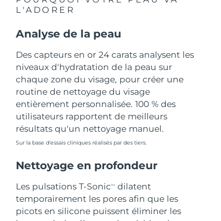
L'ADORER
Philippines
Livraison estimée
8/12/26
Analyse de la peau
Pologne
Livraison estimée
8/10/26
Des capteurs en or 24 carats analysent les
Portugal
niveaux d'hydratation de la peau sur
Livraison estimée
8/9/26
chaque zone du visage, pour créer une
Porto Rico
Livraison estimée
8/11/26
routine de nettoyage du visage
entièrement personnalisée. 100 % des
Qatar
Livraison estimée
8/10/26
utilisateurs rapportent de meilleurs
résultats qu'un nettoyage manuel.
La Réunion
Livraison estimée
8/14/26
Sur la base d'essais cliniques réalisés par des tiers.
Roumanie
Livraison estimée
8/9/26
Nettoyage en profondeur
Russie
Livraison estimée
8/17/26
Les pulsations T-Sonic
dilatent
TM
temporairement les pores afin que les
Arabie saoudite
Livraison estimée
8/10/26
picots en silicone puissent éliminer les