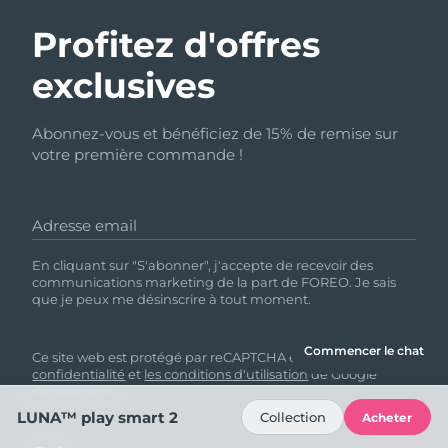
Profitez d'offres
exclusives
Abonnez-vous et bénéficiez de 15% de remise sur
votre première commande !
Adresse email
En cliquant sur "S'abonner", j'accepte de recevoir des
communications marketing de la part de FOREO. Je sais
que je peux me désinscrire à tout moment.
Commencer le chat
Ce site web est protégé par reCAPTCHA et
la politique de
confidentialité
et
les conditions d'utilisation
de Google
s'appliquent.
LUNA™ play smart 2
Collection
Acheter