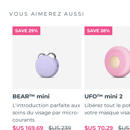
VOUS AIMEREZ AUSSI
SAVE 29%
SAVE 28%
BEAR™ mini
UFO™ mini 2
L'introduction parfaite aux
Libérez tout le po
soins du visage par micro-
votre masque vis
courants
$US 169,69
$US 239
$US 70,29
$US