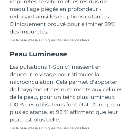
impuretés, le sébum et les résidus de
Singapour
Livraison estimée
8/11/26
maquillage piégés en profondeur -
réduisant ainsi les éruptions cutanées.
Slovaquie
Livraison estimée
8/9/26
Cliniquement prouvé pour éliminer 99%
des impuretés.
Slovénie
Livraison estimée
8/9/26
Sur la base d'essais cliniques réalisés par des tiers.
Afrique du Sud
Livraison estimée
8/17/26
Peau Lumineuse
Corée du Sud
Livraison estimée
8/11/26
Les pulsations T-Sonic
massent en
TM
douceur le visage pour stimuler la
Espagne
Livraison estimée
8/9/26
microcirculation. Cela permet d'apporter
de l'oxygène et des nutriments aux cellules
Suède
Livraison estimée
8/9/26
de la peau, pour un teint plus lumineux.
Suisse
100 % des utilisateurs font état d'une peau
Livraison estimée
8/9/26
plus éclatante, et 98 % affirment que leur
Taïwan
Livraison estimée
8/14/26
peau est plus belle.
Sur la base d'essais cliniques réalisés par des tiers.
Thaïlande
Livraison estimée
8/13/26