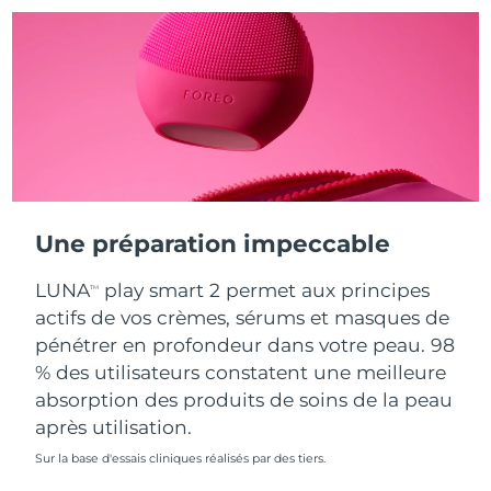
Turquie
Livraison estimée
8/10/26
Émirats arabes unis
Livraison estimée
8/10/26
Royaume-Uni
Livraison estimée
8/9/26
États-Unis
Livraison estimée
8/10/26
Une préparation impeccable
Ouzbékistan
Livraison estimée
8/14/26
LUNA
play smart 2 permet aux principes
TM
Viêt Nam
Livraison estimée
8/15/26
actifs de vos crèmes, sérums et masques de
pénétrer en profondeur dans votre peau. 98
% des utilisateurs constatent une meilleure
absorption des produits de soins de la peau
après utilisation.
Sur la base d'essais cliniques réalisés par des tiers.