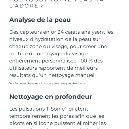
L'ADORER
Philippines
Livraison estimée
8/12/26
Analyse de la peau
Pologne
Livraison estimée
8/10/26
Des capteurs en or 24 carats analysent les
Portugal
niveaux d'hydratation de la peau sur
Livraison estimée
8/9/26
chaque zone du visage, pour créer une
Porto Rico
Livraison estimée
8/11/26
routine de nettoyage du visage
entièrement personnalisée. 100 % des
Qatar
Livraison estimée
8/10/26
utilisateurs rapportent de meilleurs
résultats qu'un nettoyage manuel.
La Réunion
Livraison estimée
8/14/26
Sur la base d'essais cliniques réalisés par des tiers.
Roumanie
Livraison estimée
8/9/26
Nettoyage en profondeur
Russie
Livraison estimée
8/17/26
Les pulsations T-Sonic
dilatent
TM
temporairement les pores afin que les
Arabie saoudite
Livraison estimée
8/10/26
picots en silicone puissent éliminer les