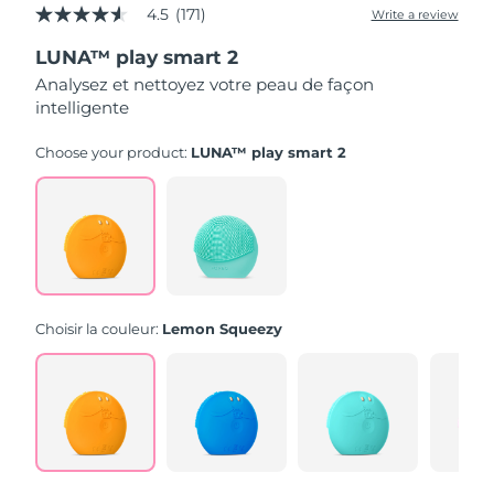
4.5
(171)
Write a review
4.5
out
LUNA™ play smart 2
of
5
Analysez et nettoyez votre peau de façon
stars,
intelligente
average
rating
value.
Choose your product:
LUNA™ play smart 2
Read
171
Reviews.
Same
page
link.
Choisir la couleur:
Lemon Squeezy