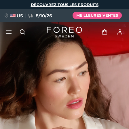
Aller
DÉCOUVREZ TOUS LES PRODUITS
au
contenu
principal
US
8/10/26
MEILLEURES VENTES
NOUVEAU
Se connecter
Langue
BREAKING NEWS
Profil de l'utilisateur
English
Deutsch
Español
Mes appareils
FAQ™ Pure Beauty-Tech Elixir
Français
Italiano
Português
Mes commandes
Polski
Svenska
Русский
Türkçe
简体中文
繁體中文
Mes adresses
issa™ Teeth Whitening Set
Mes abonnements