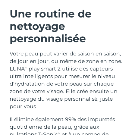
ROUTINE DE BEAUTÉ SUÉDOISE
Autriche
Livraison estimée
8/9/26
Une routine de
nettoyage
Bahreïn
Livraison estimée
8/10/26
personnalisée
Nettoyage du visage
Lifting
Belgique
Livraison estimée
8/9/26
LUNA™ 4 coffret
BEAR™ 2 coffret
Bermudes
Livraison estimée
8/15/26
Votre peau peut varier de saison en saison,
Anti-aging massage
Microcurrent toning
de jour en jour, ou même de zone en zone.
Bosnie-Herzégovine
Livraison estimée
8/12/26
LUNA
play smart 2 utilise des capteurs
TM
Hydratation
Soin bucco-dentaire
ultra intelligents pour mesurer le niveau
LUNA™ 4 Plus
BEAR™ 2 go
Brunei
Livraison estimée
8/14/26
UFO™ 3 coffret
issa™ 4
d'hydratation de votre peau sur chaque
Massage, LED heating
Microcurrent toning on-the-go
FAQ™ TRAITEMENT ANTI-ÂGE
zone de votre visage. Elle crée ensuite un
Deep facial hydration
Hybrid silicone sonic toothbrush
Bulgarie
Livraison estimée
8/9/26
nettoyage du visage personnalisé, juste
NEW
pour vous !
LUNA™ 4 Men
BEAR™ 2 eyes & lips
Canada
Livraison estimée
8/13/26
UFO™ 3 LED
issa™ 4 plus
For men, anti-aging massage
Microcurrent line smoothing device
Il élimine également 99% des impuretés
Near-infrared and red light therapy
Smart hybrid silicone sonic toothbrush
Chili
Livraison estimée
8/13/26
device
Anti-âge
Traitements LED
quotidienne de la peau, grâce aux
pulsations T-Sonic
et à un combo de
TM