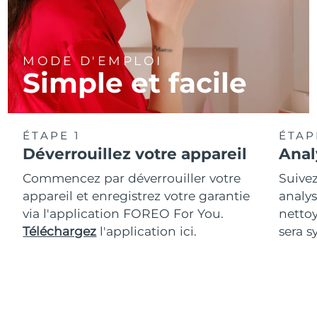
MODE D'EMPLOI
Simple et facile
ÉTAPE 1
ÉTAP
Déverrouillez votre appareil
Anal
Commencez par déverrouiller votre
Suivez
appareil et enregistrez votre garantie
analys
via l'application FOREO For You.
netto
Téléchargez
l'application ici.
sera s