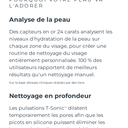
L'ADORER
Philippines
Livraison estimée
8/13/26
Analyse de la peau
Pologne
Livraison estimée
8/11/26
Des capteurs en or 24 carats analysent les
Portugal
niveaux d'hydratation de la peau sur
Livraison estimée
8/10/26
chaque zone du visage, pour créer une
Porto Rico
Livraison estimée
8/12/26
routine de nettoyage du visage
entièrement personnalisée. 100 % des
Qatar
Livraison estimée
8/11/26
utilisateurs rapportent de meilleurs
résultats qu'un nettoyage manuel.
La Réunion
Livraison estimée
8/15/26
Sur la base d'essais cliniques réalisés par des tiers.
Roumanie
Livraison estimée
8/10/26
Nettoyage en profondeur
Russie
Livraison estimée
8/18/26
Les pulsations T-Sonic
dilatent
TM
temporairement les pores afin que les
Arabie saoudite
Livraison estimée
8/11/26
picots en silicone puissent éliminer les