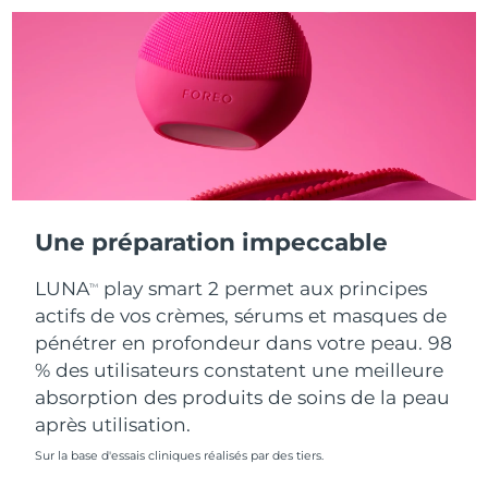
Turquie
Livraison estimée
8/11/26
Émirats arabes unis
Livraison estimée
8/11/26
Royaume-Uni
Livraison estimée
8/10/26
États-Unis
Livraison estimée
8/11/26
Une préparation impeccable
Ouzbékistan
Livraison estimée
8/15/26
LUNA
play smart 2 permet aux principes
TM
Viêt Nam
Livraison estimée
8/16/26
actifs de vos crèmes, sérums et masques de
pénétrer en profondeur dans votre peau. 98
% des utilisateurs constatent une meilleure
absorption des produits de soins de la peau
après utilisation.
Sur la base d'essais cliniques réalisés par des tiers.