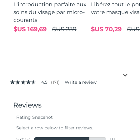
L'introduction parfaite aux
Libérez tout le po
soins du visage par micro-
votre masque vis
courants
$US 169,69
$US 239
$US 70,29
$US
4.5
(171)
Write a review
4.5
out
of
5
stars,
average
rating
value.
Read
171
Reviews.
Same