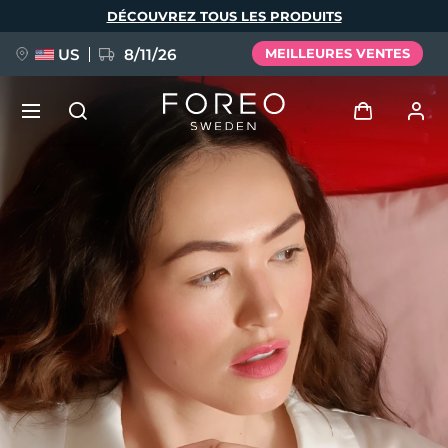
Aller
DÉCOUVREZ TOUS LES PRODUITS
au
contenu
principal
US
8/11/26
MEILLEURES VENTES
NOUVEAU
Se connecter
Langue
BREAKING NEWS
Profil de l'utilisateur
English
Deutsch
Español
Mes appareils
FAQ™ Pure Beauty-Tech Elixir
Français
Italiano
Português
Mes commandes
Polski
Svenska
Русский
Türkçe
简体中文
繁體中文
Mes adresses
issa™ Teeth Whitening Set
Mes abonnements