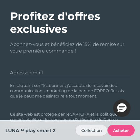
Profitez d'offres
exclusives
Abonnez-vous et bénéficiez de 15% de remise sur
votre première commande !
Adresse email
En cliquant sur "S'abonner", j'accepte de recevoir des
communications marketing de la part de FOREO. Je sais
que je peux me désinscrire à tout moment.
Ce site web est protégé par reCAPTCHA et
la politique de
confidentialité
et
les conditions d'utilisation
de Google
s'appliquent.
LUNA™ play smart 2
Collection
Acheter