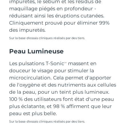
impuretés, le sébum et les résidus de
Singapour
Livraison estimée
8/12/26
maquillage piégés en profondeur -
réduisant ainsi les éruptions cutanées.
Slovaquie
Livraison estimée
8/10/26
Cliniquement prouvé pour éliminer 99%
des impuretés.
Slovénie
Livraison estimée
8/10/26
Sur la base d'essais cliniques réalisés par des tiers.
Afrique du Sud
Livraison estimée
8/18/26
Peau Lumineuse
Corée du Sud
Livraison estimée
8/12/26
Les pulsations T-Sonic
massent en
TM
douceur le visage pour stimuler la
Espagne
Livraison estimée
8/10/26
microcirculation. Cela permet d'apporter
de l'oxygène et des nutriments aux cellules
Suède
Livraison estimée
8/10/26
de la peau, pour un teint plus lumineux.
Suisse
100 % des utilisateurs font état d'une peau
Livraison estimée
8/10/26
plus éclatante, et 98 % affirment que leur
Taïwan
Livraison estimée
8/15/26
peau est plus belle.
Sur la base d'essais cliniques réalisés par des tiers.
Thaïlande
Livraison estimée
8/14/26