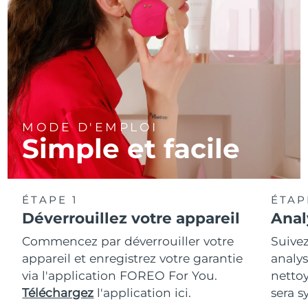
MODE D'EMPLOI
Simple et facile
ÉTAPE 1
ÉTAP
Déverrouillez votre appareil
Anal
Commencez par déverrouiller votre
Suivez
appareil et enregistrez votre garantie
analys
via l'application FOREO For You.
netto
Téléchargez
l'application ici.
sera s