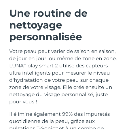
ROUTINE DE BEAUTÉ SUÉDOISE
Autriche
Livraison estimée
8/10/26
Une routine de
nettoyage
Bahreïn
Livraison estimée
8/11/26
personnalisée
Nettoyage du visage
Lifting
Belgique
Livraison estimée
8/10/26
LUNA™ 4 coffret
BEAR™ 2 coffret
Bermudes
Livraison estimée
8/16/26
Votre peau peut varier de saison en saison,
Anti-aging massage
Microcurrent toning
de jour en jour, ou même de zone en zone.
Bosnie-Herzégovine
Livraison estimée
8/13/26
LUNA
play smart 2 utilise des capteurs
TM
Hydratation
Soin bucco-dentaire
ultra intelligents pour mesurer le niveau
LUNA™ 4 Plus
BEAR™ 2 go
Brunei
Livraison estimée
8/15/26
UFO™ 3 coffret
issa™ 4
d'hydratation de votre peau sur chaque
Massage, LED heating
Microcurrent toning on-the-go
FAQ™ TRAITEMENT ANTI-ÂGE
zone de votre visage. Elle crée ensuite un
Deep facial hydration
Hybrid silicone sonic toothbrush
Bulgarie
Livraison estimée
8/10/26
nettoyage du visage personnalisé, juste
NEW
pour vous !
LUNA™ 4 Men
BEAR™ 2 eyes & lips
Canada
Livraison estimée
8/14/26
UFO™ 3 LED
issa™ 4 plus
For men, anti-aging massage
Microcurrent line smoothing device
Il élimine également 99% des impuretés
Near-infrared and red light therapy
Smart hybrid silicone sonic toothbrush
Chili
Livraison estimée
8/14/26
device
Anti-âge
Traitements LED
quotidienne de la peau, grâce aux
pulsations T-Sonic
et à un combo de
TM