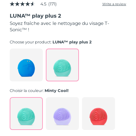
4.5
(171)
Write a review
4.5
out
LUNA™ play plus 2
of
5
Soyez fraîche avec le nettoyage du visage T-
stars,
Sonic™ !
average
rating
value.
Choose your product:
LUNA™ play plus 2
Read
171
Reviews.
Same
page
link.
Choisir la couleur:
Minty Cool!