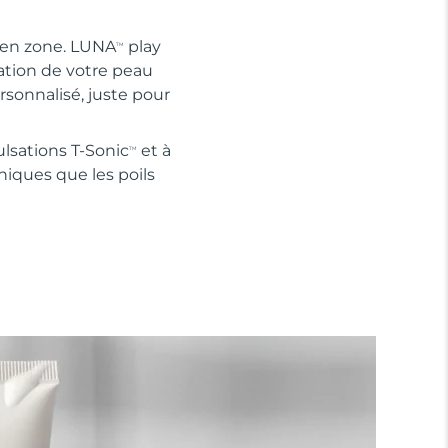
e en zone. LUNA
play
TM
tation de votre peau
rsonnalisé, juste pour
lsations T-Sonic
et à
TM
niques que les poils