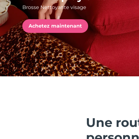
Brosse Nettoyante visage
issa™ Teeth Whitening Set
Achetez maintenant
FAQ™ Dual LED Panel
POPULAIRE
Offres spéciales
Bestsellers
Une rou
personn