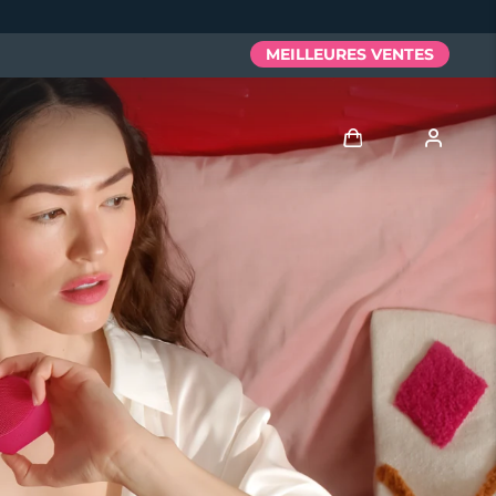
MEILLEURES VENTES
Se connecter
Profil de l'utilisateur
Mes appareils
Mes commandes
Mes adresses
Mes abonnements