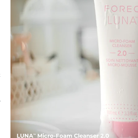
t
.
LUNA
Micro-Foam Cleanser 2.0
TM