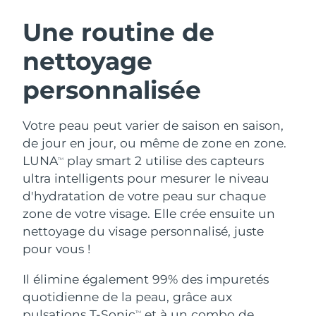
ROUTINE DE BEAUTÉ SUÉDOISE
Autriche
Livraison estimée
10/08/2026
Une routine de
nettoyage
Bahreïn
Livraison estimée
11/08/2026
personnalisée
Nettoyage du visage
Lifting
Belgique
Livraison estimée
10/08/2026
LUNA™ 4 coffret
BEAR™ 2 coffret
Bermudes
Livraison estimée
16/08/2026
Votre peau peut varier de saison en saison,
Anti-aging massage
Microcurrent toning
de jour en jour, ou même de zone en zone.
Bosnie-Herzégovine
Livraison estimée
13/08/2026
LUNA
play smart 2 utilise des capteurs
TM
Hydratation
Soin bucco-dentaire
ultra intelligents pour mesurer le niveau
LUNA™ 4 Plus
BEAR™ 2 go
Brunei
Livraison estimée
15/08/2026
UFO™ 3 coffret
issa™ 4
d'hydratation de votre peau sur chaque
Massage, LED heating
Microcurrent toning on-the-go
FAQ™ TRAITEMENT ANTI-ÂGE
zone de votre visage. Elle crée ensuite un
Deep facial hydration
Hybrid silicone sonic toothbrush
Bulgarie
Livraison estimée
10/08/2026
nettoyage du visage personnalisé, juste
NEW
pour vous !
LUNA™ 4 Men
BEAR™ 2 eyes & lips
Canada
Livraison estimée
14/08/2026
UFO™ 3 LED
issa™ 4 plus
For men, anti-aging massage
Microcurrent line smoothing device
Il élimine également 99% des impuretés
Near-infrared and red light therapy
Smart hybrid silicone sonic toothbrush
Chili
Livraison estimée
14/08/2026
device
Anti-âge
Traitements LED
quotidienne de la peau, grâce aux
pulsations T-Sonic
et à un combo de
TM