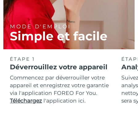
MODE D'EMPLOI
Simple et facile
ÉTAPE 1
ÉTAP
Déverrouillez votre appareil
Anal
Commencez par déverrouiller votre
Suivez
appareil et enregistrez votre garantie
analys
via l'application FOREO For You.
netto
Téléchargez
l'application ici.
sera s