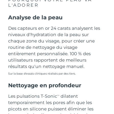
L'ADORER
Philippines
Livraison estimée
13/08/2026
Analyse de la peau
Pologne
Livraison estimée
11/08/2026
Des capteurs en or 24 carats analysent les
Portugal
niveaux d'hydratation de la peau sur
Livraison estimée
10/08/2026
chaque zone du visage, pour créer une
Porto Rico
Livraison estimée
12/08/2026
routine de nettoyage du visage
entièrement personnalisée. 100 % des
Qatar
Livraison estimée
11/08/2026
utilisateurs rapportent de meilleurs
résultats qu'un nettoyage manuel.
La Réunion
Livraison estimée
15/08/2026
Sur la base d'essais cliniques réalisés par des tiers.
Roumanie
Livraison estimée
10/08/2026
Nettoyage en profondeur
Russie
Livraison estimée
18/08/2026
Les pulsations T-Sonic
dilatent
TM
temporairement les pores afin que les
Arabie saoudite
Livraison estimée
11/08/2026
picots en silicone puissent éliminer les