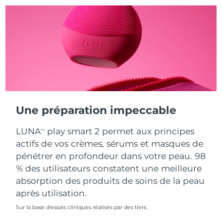
Turquie
Livraison estimée
11/08/2026
Émirats arabes unis
Livraison estimée
11/08/2026
Royaume-Uni
Livraison estimée
10/08/2026
États-Unis
Livraison estimée
11/08/2026
Une préparation impeccable
Ouzbékistan
Livraison estimée
15/08/2026
LUNA
play smart 2 permet aux principes
TM
Viêt Nam
Livraison estimée
16/08/2026
actifs de vos crèmes, sérums et masques de
pénétrer en profondeur dans votre peau. 98
% des utilisateurs constatent une meilleure
absorption des produits de soins de la peau
après utilisation.
Sur la base d'essais cliniques réalisés par des tiers.