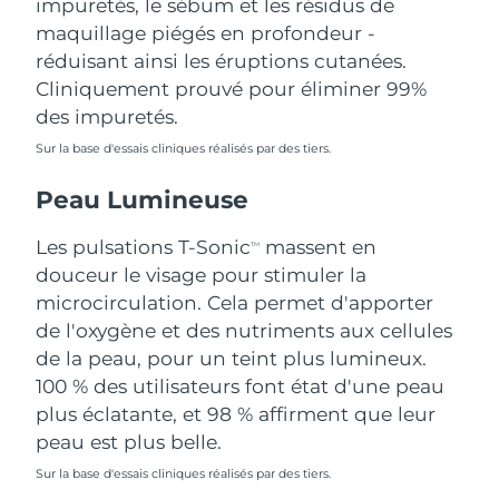
impuretés, le sébum et les résidus de
Singapour
Livraison estimée
12/08/2026
maquillage piégés en profondeur -
réduisant ainsi les éruptions cutanées.
Slovaquie
Livraison estimée
10/08/2026
Cliniquement prouvé pour éliminer 99%
des impuretés.
Slovénie
Livraison estimée
10/08/2026
Sur la base d'essais cliniques réalisés par des tiers.
Afrique du Sud
Livraison estimée
18/08/2026
Peau Lumineuse
Corée du Sud
Livraison estimée
12/08/2026
Les pulsations T-Sonic
massent en
TM
douceur le visage pour stimuler la
Espagne
Livraison estimée
10/08/2026
microcirculation. Cela permet d'apporter
de l'oxygène et des nutriments aux cellules
Suède
Livraison estimée
10/08/2026
de la peau, pour un teint plus lumineux.
Suisse
100 % des utilisateurs font état d'une peau
Livraison estimée
10/08/2026
plus éclatante, et 98 % affirment que leur
Taïwan
Livraison estimée
15/08/2026
peau est plus belle.
Sur la base d'essais cliniques réalisés par des tiers.
Thaïlande
Livraison estimée
14/08/2026