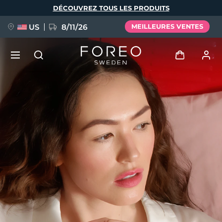
Aller
DÉCOUVREZ TOUS LES PRODUITS
au
contenu
principal
US
8/11/26
MEILLEURES VENTES
NOUVEAU
Se connecter
Langue
BREAKING NEWS
Profil de l'utilisateur
English
Deutsch
Español
Mes appareils
FAQ™ Pure Beauty-Tech Elixir
Français
Italiano
Português
Mes commandes
Polski
Svenska
Русский
Türkçe
简体中文
繁體中文
Mes adresses
issa™ Teeth Whitening Set
Mes abonnements