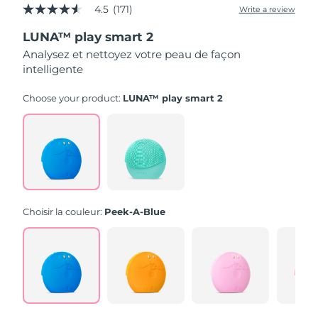
4.5
(171)
Write a review
4.5
out
LUNA™ play smart 2
of
5
Analysez et nettoyez votre peau de façon
stars,
intelligente
average
rating
value.
Choose your product:
LUNA™ play smart 2
Read
171
Reviews.
Same
page
link.
Choisir la couleur:
Peek-A-Blue