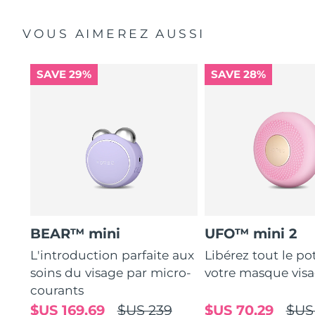
VOUS AIMEREZ AUSSI
SAVE 29%
SAVE 28%
BEAR™ mini
UFO™ mini 2
L'introduction parfaite aux
Libérez tout le po
soins du visage par micro-
votre masque vis
courants
$US 169,69
$US 239
$US 70,29
$US