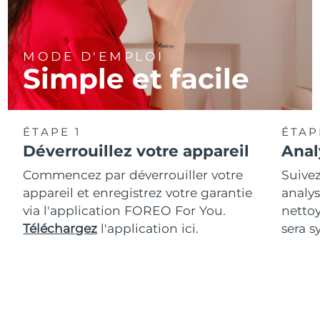
MODE D'EMPLOI
Simple et facile
ÉTAPE 1
ÉTAP
Déverrouillez votre appareil
Anal
Commencez par déverrouiller votre
Suivez
appareil et enregistrez votre garantie
analys
via l'application FOREO For You.
netto
Téléchargez
l'application ici.
sera s