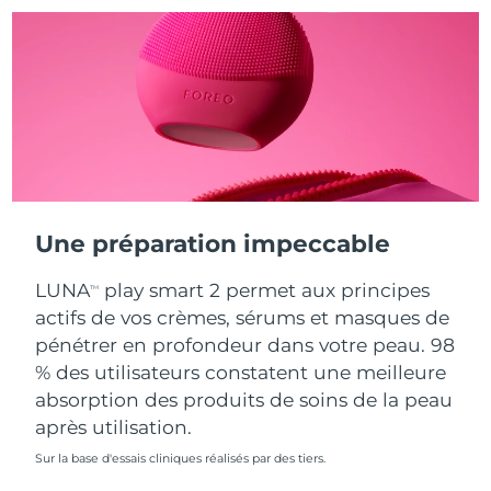
Turquie
Livraison estimée
8/10/26
Émirats arabes unis
Livraison estimée
8/10/26
Royaume-Uni
Livraison estimée
8/9/26
États-Unis
Livraison estimée
8/10/26
Une préparation impeccable
Ouzbékistan
Livraison estimée
8/14/26
LUNA
play smart 2 permet aux principes
TM
Viêt Nam
Livraison estimée
8/15/26
actifs de vos crèmes, sérums et masques de
pénétrer en profondeur dans votre peau. 98
% des utilisateurs constatent une meilleure
absorption des produits de soins de la peau
après utilisation.
Sur la base d'essais cliniques réalisés par des tiers.