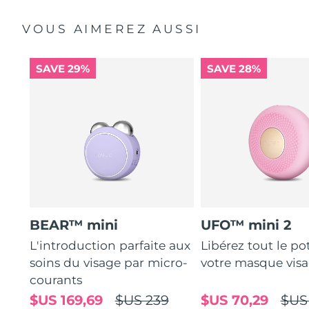
VOUS AIMEREZ AUSSI
SAVE 29%
SAVE 28%
BEAR™ mini
UFO™ mini 2
L'introduction parfaite aux
Libérez tout le po
soins du visage par micro-
votre masque vis
courants
$US 169,69
$US 239
$US 70,29
$US