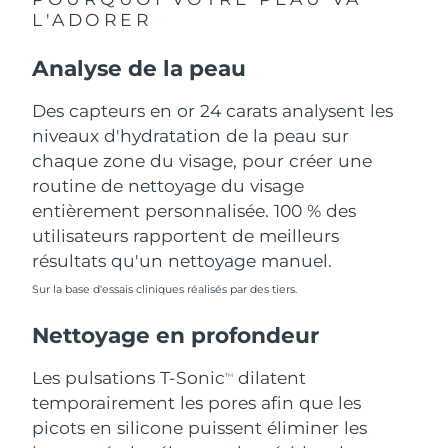
L'ADORER
Philippines
Livraison estimée
8/12/26
Analyse de la peau
Pologne
Livraison estimée
8/10/26
Des capteurs en or 24 carats analysent les
Portugal
niveaux d'hydratation de la peau sur
Livraison estimée
8/9/26
chaque zone du visage, pour créer une
Porto Rico
Livraison estimée
8/11/26
routine de nettoyage du visage
entièrement personnalisée. 100 % des
Qatar
Livraison estimée
8/10/26
utilisateurs rapportent de meilleurs
résultats qu'un nettoyage manuel.
La Réunion
Livraison estimée
8/14/26
Sur la base d'essais cliniques réalisés par des tiers.
Roumanie
Livraison estimée
8/9/26
Nettoyage en profondeur
Russie
Livraison estimée
8/17/26
Les pulsations T-Sonic
dilatent
TM
temporairement les pores afin que les
Arabie saoudite
Livraison estimée
8/10/26
picots en silicone puissent éliminer les