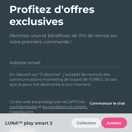
Profitez d'offres
exclusives
Abonnez-vous et bénéficiez de 15% de remise sur
votre première commande !
Adresse email
En cliquant sur "S'abonner", j'accepte de recevoir des
communications marketing de la part de FOREO. Je sais
que je peux me désinscrire à tout moment.
Ce site web est protégé par reCAPTCHA et
la politique de
Commencer le chat
confidentialité
et
les conditions d'utilisation
de Google
s'appliquent.
LUNA™ play smart 2
Collection
Acheter