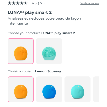
4.5
(171)
Write a review
4.5
out
LUNA™ play smart 2
of
5
Analysez et nettoyez votre peau de façon
stars,
intelligente
average
rating
value.
Choose your product:
LUNA™ play smart 2
Read
171
Reviews.
Same
page
link.
Choisir la couleur:
Lemon Squeezy