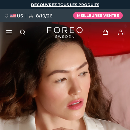
Aller
DÉCOUVREZ TOUS LES PRODUITS
au
contenu
principal
US
8/10/26
MEILLEURES VENTES
NOUVEAU
Se connecter
Langue
BREAKING NEWS
Profil de l'utilisateur
English
Deutsch
Español
Mes appareils
FAQ™ Pure Beauty-Tech Elixir
Français
Italiano
Português
Mes commandes
Polski
Svenska
Русский
Türkçe
简体中文
繁體中文
Mes adresses
issa™ Teeth Whitening Set
Mes abonnements