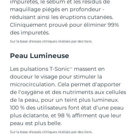
impuretés, le sébum et les résidus de
Singapour
Livraison estimée
8/11/26
maquillage piégés en profondeur -
réduisant ainsi les éruptions cutanées.
Slovaquie
Livraison estimée
8/9/26
Cliniquement prouvé pour éliminer 99%
des impuretés.
Slovénie
Livraison estimée
8/9/26
Sur la base d'essais cliniques réalisés par des tiers.
Afrique du Sud
Livraison estimée
8/17/26
Peau Lumineuse
Corée du Sud
Livraison estimée
8/11/26
Les pulsations T-Sonic
massent en
TM
douceur le visage pour stimuler la
Espagne
Livraison estimée
8/9/26
microcirculation. Cela permet d'apporter
de l'oxygène et des nutriments aux cellules
Suède
Livraison estimée
8/9/26
de la peau, pour un teint plus lumineux.
Suisse
100 % des utilisateurs font état d'une peau
Livraison estimée
8/9/26
plus éclatante, et 98 % affirment que leur
Taïwan
Livraison estimée
8/14/26
peau est plus belle.
Sur la base d'essais cliniques réalisés par des tiers.
Thaïlande
Livraison estimée
8/13/26