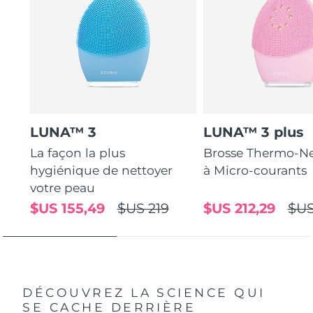
LUNA™ 3
LUNA™ 3 plus
La façon la plus
Brosse Thermo-Ne
hygiénique de nettoyer
à Micro-courants
votre peau
$US 155,49
$US 219
$US 212,29
$US
DÉCOUVREZ LA SCIENCE QUI
SE CACHE DERRIÈRE