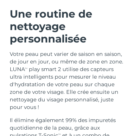
ROUTINE DE BEAUTÉ SUÉDOISE
Autriche
Livraison estimée
8/9/26
Une routine de
nettoyage
Bahreïn
Livraison estimée
8/10/26
personnalisée
Nettoyage du visage
Lifting
Belgique
Livraison estimée
8/9/26
LUNA™ 4 coffret
BEAR™ 2 coffret
Bermudes
Livraison estimée
8/15/26
Votre peau peut varier de saison en saison,
Anti-aging massage
Microcurrent toning
de jour en jour, ou même de zone en zone.
Bosnie-Herzégovine
Livraison estimée
8/12/26
LUNA
play smart 2 utilise des capteurs
TM
Hydratation
Soin bucco-dentaire
ultra intelligents pour mesurer le niveau
LUNA™ 4 Plus
BEAR™ 2 go
Brunei
Livraison estimée
8/14/26
UFO™ 3 coffret
issa™ 4
d'hydratation de votre peau sur chaque
Massage, LED heating
Microcurrent toning on-the-go
FAQ™ TRAITEMENT ANTI-ÂGE
zone de votre visage. Elle crée ensuite un
Deep facial hydration
Hybrid silicone sonic toothbrush
Bulgarie
Livraison estimée
8/9/26
nettoyage du visage personnalisé, juste
NEW
pour vous !
LUNA™ 4 Men
BEAR™ 2 eyes & lips
Canada
Livraison estimée
8/13/26
UFO™ 3 LED
issa™ 4 plus
For men, anti-aging massage
Microcurrent line smoothing device
Il élimine également 99% des impuretés
Near-infrared and red light therapy
Smart hybrid silicone sonic toothbrush
Chili
Livraison estimée
8/13/26
device
Anti-âge
Traitements LED
quotidienne de la peau, grâce aux
pulsations T-Sonic
et à un combo de
TM