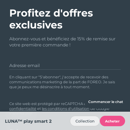
Profitez d'offres
exclusives
Abonnez-vous et bénéficiez de 15% de remise sur
votre première commande !
Adresse email
En cliquant sur "S'abonner", j'accepte de recevoir des
communications marketing de la part de FOREO. Je sais
que je peux me désinscrire à tout moment.
Commencer le chat
Ce site web est protégé par reCAPTCHA et
la politique de
confidentialité
et
les conditions d'utilisation
de Google
s'appliquent.
LUNA™ play smart 2
Collection
Acheter