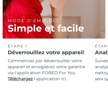
MODE D'EMPLOI
Simple et facile
ÉTAPE 1
ÉTAP
Déverrouillez votre appareil
Anal
Commencez par déverrouiller votre
Suivez
appareil et enregistrez votre garantie
analys
via l'application FOREO For You.
netto
Téléchargez
l'application ici.
sera s