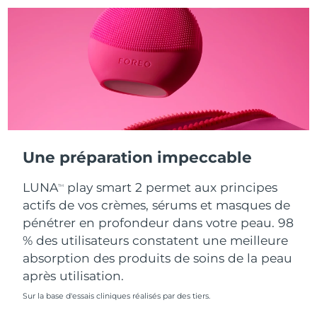
Turquie
Livraison estimée
8/10/26
Émirats arabes unis
Livraison estimée
8/10/26
Royaume-Uni
Livraison estimée
8/9/26
États-Unis
Livraison estimée
8/10/26
Une préparation impeccable
Ouzbékistan
Livraison estimée
8/14/26
LUNA
play smart 2 permet aux principes
TM
Viêt Nam
Livraison estimée
8/15/26
actifs de vos crèmes, sérums et masques de
pénétrer en profondeur dans votre peau. 98
% des utilisateurs constatent une meilleure
absorption des produits de soins de la peau
après utilisation.
Sur la base d'essais cliniques réalisés par des tiers.