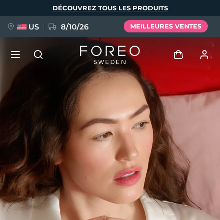
Aller
DÉCOUVREZ TOUS LES PRODUITS
au
contenu
principal
US
8/10/26
MEILLEURES VENTES
NOUVEAU
Se connecter
Langue
BREAKING NEWS
Profil de l'utilisateur
English
Deutsch
Español
Mes appareils
FAQ™ Pure Beauty-Tech Elixir
Français
Italiano
Português
Mes commandes
Polski
Svenska
Русский
Türkçe
简体中文
繁體中文
Mes adresses
issa™ Teeth Whitening Set
Mes abonnements