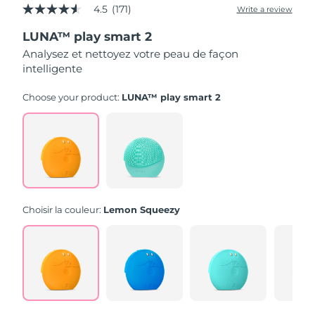
4.5
(171)
Write a review
4.5
out
LUNA™ play smart 2
of
5
Analysez et nettoyez votre peau de façon
stars,
intelligente
average
rating
value.
Choose your product:
LUNA™ play smart 2
Read
171
Reviews.
Same
page
link.
Choisir la couleur:
Lemon Squeezy