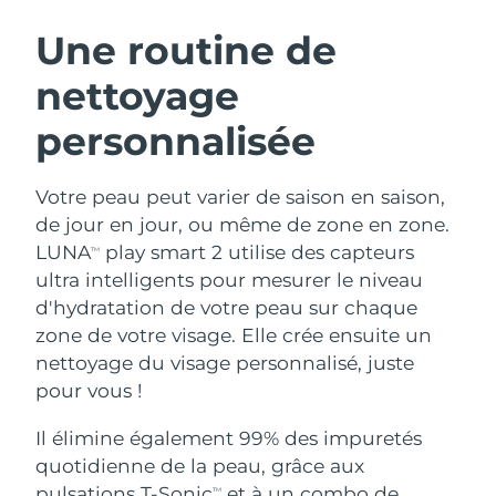
ROUTINE DE BEAUTÉ SUÉDOISE
Autriche
Livraison estimée
8/9/26
Une routine de
nettoyage
Bahreïn
Livraison estimée
8/10/26
personnalisée
Nettoyage du visage
Lifting
Belgique
Livraison estimée
8/9/26
LUNA™ 4 coffret
BEAR™ 2 coffret
Bermudes
Livraison estimée
8/15/26
Votre peau peut varier de saison en saison,
Anti-aging massage
Microcurrent toning
de jour en jour, ou même de zone en zone.
Bosnie-Herzégovine
Livraison estimée
8/12/26
LUNA
play smart 2 utilise des capteurs
TM
Hydratation
Soin bucco-dentaire
ultra intelligents pour mesurer le niveau
LUNA™ 4 Plus
BEAR™ 2 go
Brunei
Livraison estimée
8/14/26
UFO™ 3 coffret
issa™ 4
d'hydratation de votre peau sur chaque
Massage, LED heating
Microcurrent toning on-the-go
FAQ™ TRAITEMENT ANTI-ÂGE
zone de votre visage. Elle crée ensuite un
Deep facial hydration
Hybrid silicone sonic toothbrush
Bulgarie
Livraison estimée
8/9/26
nettoyage du visage personnalisé, juste
NEW
pour vous !
LUNA™ 4 Men
BEAR™ 2 eyes & lips
Canada
Livraison estimée
8/13/26
UFO™ 3 LED
issa™ 4 plus
For men, anti-aging massage
Microcurrent line smoothing device
Il élimine également 99% des impuretés
Near-infrared and red light therapy
Smart hybrid silicone sonic toothbrush
Chili
Livraison estimée
8/13/26
device
Anti-âge
Traitements LED
quotidienne de la peau, grâce aux
pulsations T-Sonic
et à un combo de
TM