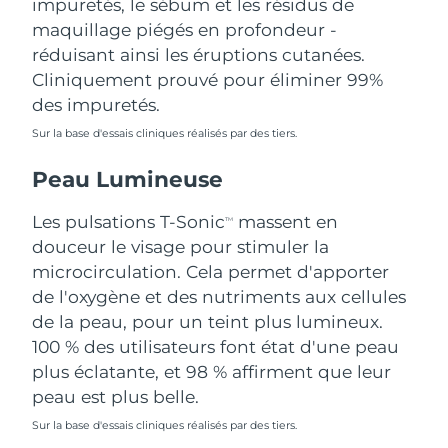
impuretés, le sébum et les résidus de
Singapour
Livraison estimée
8/11/26
maquillage piégés en profondeur -
réduisant ainsi les éruptions cutanées.
Slovaquie
Livraison estimée
8/9/26
Cliniquement prouvé pour éliminer 99%
des impuretés.
Slovénie
Livraison estimée
8/9/26
Sur la base d'essais cliniques réalisés par des tiers.
Afrique du Sud
Livraison estimée
8/17/26
Peau Lumineuse
Corée du Sud
Livraison estimée
8/11/26
Les pulsations T-Sonic
massent en
TM
douceur le visage pour stimuler la
Espagne
Livraison estimée
8/9/26
microcirculation. Cela permet d'apporter
de l'oxygène et des nutriments aux cellules
Suède
Livraison estimée
8/9/26
de la peau, pour un teint plus lumineux.
Suisse
100 % des utilisateurs font état d'une peau
Livraison estimée
8/9/26
plus éclatante, et 98 % affirment que leur
Taïwan
Livraison estimée
8/14/26
peau est plus belle.
Sur la base d'essais cliniques réalisés par des tiers.
Thaïlande
Livraison estimée
8/13/26