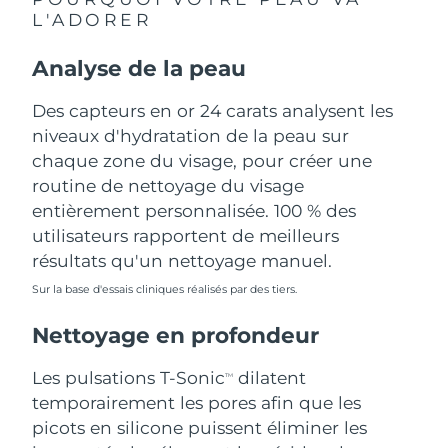
L'ADORER
Philippines
Livraison estimée
8/12/26
Analyse de la peau
Pologne
Livraison estimée
8/10/26
Des capteurs en or 24 carats analysent les
Portugal
niveaux d'hydratation de la peau sur
Livraison estimée
8/9/26
chaque zone du visage, pour créer une
Porto Rico
Livraison estimée
8/11/26
routine de nettoyage du visage
entièrement personnalisée. 100 % des
Qatar
Livraison estimée
8/10/26
utilisateurs rapportent de meilleurs
résultats qu'un nettoyage manuel.
La Réunion
Livraison estimée
8/14/26
Sur la base d'essais cliniques réalisés par des tiers.
Roumanie
Livraison estimée
8/9/26
Nettoyage en profondeur
Russie
Livraison estimée
8/17/26
Les pulsations T-Sonic
dilatent
TM
temporairement les pores afin que les
Arabie saoudite
Livraison estimée
8/10/26
picots en silicone puissent éliminer les