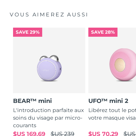
VOUS AIMEREZ AUSSI
SAVE 29%
SAVE 28%
BEAR™ mini
UFO™ mini 2
L'introduction parfaite aux
Libérez tout le po
soins du visage par micro-
votre masque vis
courants
$US 169,69
$US 239
$US 70,29
$US