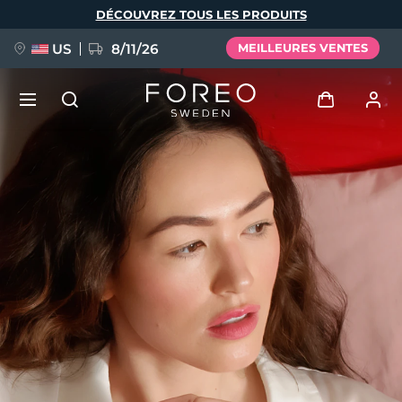
Aller
DÉCOUVREZ TOUS LES PRODUITS
au
contenu
principal
US
8/11/26
MEILLEURES VENTES
NOUVEAU
Se connecter
Langue
BREAKING NEWS
Profil de l'utilisateur
English
Deutsch
Español
Mes appareils
FAQ™ Pure Beauty-Tech Elixir
Français
Italiano
Português
Mes commandes
Polski
Svenska
Русский
Türkçe
简体中文
繁體中文
Mes adresses
issa™ Teeth Whitening Set
Mes abonnements