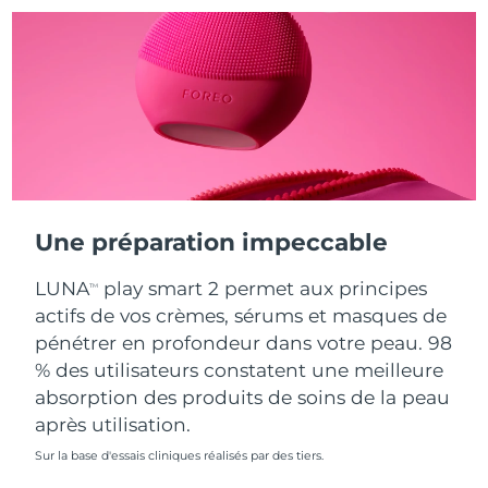
Turquie
Livraison estimée
11.08.26
Émirats arabes unis
Livraison estimée
11.08.26
Royaume-Uni
Livraison estimée
10.08.26
États-Unis
Livraison estimée
11.08.26
Une préparation impeccable
Ouzbékistan
Livraison estimée
15.08.26
LUNA
play smart 2 permet aux principes
TM
Viêt Nam
Livraison estimée
16.08.26
actifs de vos crèmes, sérums et masques de
pénétrer en profondeur dans votre peau. 98
% des utilisateurs constatent une meilleure
absorption des produits de soins de la peau
après utilisation.
Sur la base d'essais cliniques réalisés par des tiers.