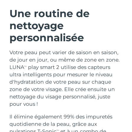
ROUTINE DE BEAUTÉ SUÉDOISE
Autriche
Livraison estimée
10.08.26
Une routine de
nettoyage
Bahreïn
Livraison estimée
11.08.26
personnalisée
Nettoyage du visage
Lifting
Belgique
Livraison estimée
10.08.26
LUNA™ 4 coffret
BEAR™ 2 coffret
Bermudes
Livraison estimée
16.08.26
Votre peau peut varier de saison en saison,
Anti-aging massage
Microcurrent toning
de jour en jour, ou même de zone en zone.
Bosnie-Herzégovine
Livraison estimée
13.08.26
LUNA
play smart 2 utilise des capteurs
TM
Hydratation
Soin bucco-dentaire
ultra intelligents pour mesurer le niveau
LUNA™ 4 Plus
BEAR™ 2 go
Brunei
Livraison estimée
15.08.26
UFO™ 3 coffret
issa™ 4
d'hydratation de votre peau sur chaque
Massage, LED heating
Microcurrent toning on-the-go
FAQ™ TRAITEMENT ANTI-ÂGE
zone de votre visage. Elle crée ensuite un
Deep facial hydration
Hybrid silicone sonic toothbrush
Bulgarie
Livraison estimée
10.08.26
nettoyage du visage personnalisé, juste
NEW
pour vous !
LUNA™ 4 Men
BEAR™ 2 eyes & lips
Canada
Livraison estimée
14.08.26
UFO™ 3 LED
issa™ 4 plus
For men, anti-aging massage
Microcurrent line smoothing device
Il élimine également 99% des impuretés
Near-infrared and red light therapy
Smart hybrid silicone sonic toothbrush
Chili
Livraison estimée
14.08.26
device
Anti-âge
Traitements LED
quotidienne de la peau, grâce aux
pulsations T-Sonic
et à un combo de
TM