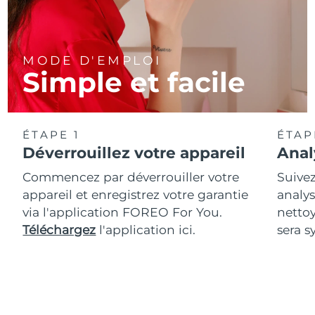
MODE D'EMPLOI
Simple et facile
ÉTAPE 1
ÉTAP
Déverrouillez votre appareil
Anal
Commencez par déverrouiller votre
Suivez
appareil et enregistrez votre garantie
analys
via l'application FOREO For You.
netto
Téléchargez
l'application ici.
sera s