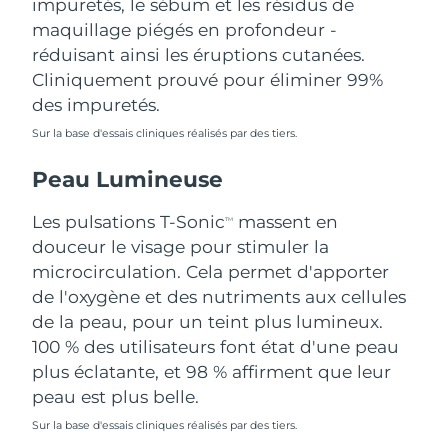
impuretés, le sébum et les résidus de
Singapour
Livraison estimée
12.08.26
maquillage piégés en profondeur -
réduisant ainsi les éruptions cutanées.
Slovaquie
Livraison estimée
10.08.26
Cliniquement prouvé pour éliminer 99%
des impuretés.
Slovénie
Livraison estimée
10.08.26
Sur la base d'essais cliniques réalisés par des tiers.
Afrique du Sud
Livraison estimée
18.08.26
Peau Lumineuse
Corée du Sud
Livraison estimée
12.08.26
Les pulsations T-Sonic
massent en
TM
douceur le visage pour stimuler la
Espagne
Livraison estimée
10.08.26
microcirculation. Cela permet d'apporter
de l'oxygène et des nutriments aux cellules
Suède
Livraison estimée
10.08.26
de la peau, pour un teint plus lumineux.
Suisse
100 % des utilisateurs font état d'une peau
Livraison estimée
10.08.26
plus éclatante, et 98 % affirment que leur
Taïwan
Livraison estimée
15.08.26
peau est plus belle.
Sur la base d'essais cliniques réalisés par des tiers.
Thaïlande
Livraison estimée
14.08.26