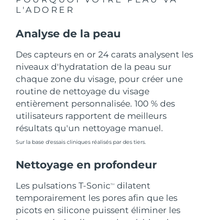
L'ADORER
Philippines
Livraison estimée
13.08.26
Analyse de la peau
Pologne
Livraison estimée
11.08.26
Des capteurs en or 24 carats analysent les
Portugal
niveaux d'hydratation de la peau sur
Livraison estimée
10.08.26
chaque zone du visage, pour créer une
Porto Rico
Livraison estimée
12.08.26
routine de nettoyage du visage
entièrement personnalisée. 100 % des
Qatar
Livraison estimée
11.08.26
utilisateurs rapportent de meilleurs
résultats qu'un nettoyage manuel.
La Réunion
Livraison estimée
15.08.26
Sur la base d'essais cliniques réalisés par des tiers.
Roumanie
Livraison estimée
10.08.26
Nettoyage en profondeur
Russie
Livraison estimée
18.08.26
Les pulsations T-Sonic
dilatent
TM
temporairement les pores afin que les
Arabie saoudite
Livraison estimée
11.08.26
picots en silicone puissent éliminer les