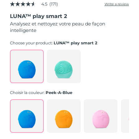
4.5
(171)
Write a review
4.5
out
LUNA™ play smart 2
of
5
Analysez et nettoyez votre peau de façon
stars,
intelligente
average
rating
value.
Choose your product:
LUNA™ play smart 2
Read
171
Reviews.
Same
page
link.
Choisir la couleur:
Peek-A-Blue