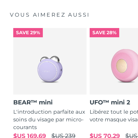
VOUS AIMEREZ AUSSI
SAVE 29%
SAVE 28%
BEAR™ mini
UFO™ mini 2
L'introduction parfaite aux
Libérez tout le po
soins du visage par micro-
votre masque vis
courants
$US 169,69
$US 239
$US 70,29
$US