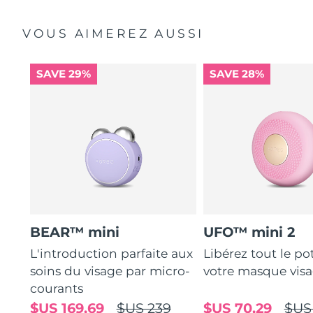
VOUS AIMEREZ AUSSI
SAVE 29%
SAVE 28%
BEAR™ mini
UFO™ mini 2
L'introduction parfaite aux
Libérez tout le po
soins du visage par micro-
votre masque vis
courants
$US 169,69
$US 239
$US 70,29
$US