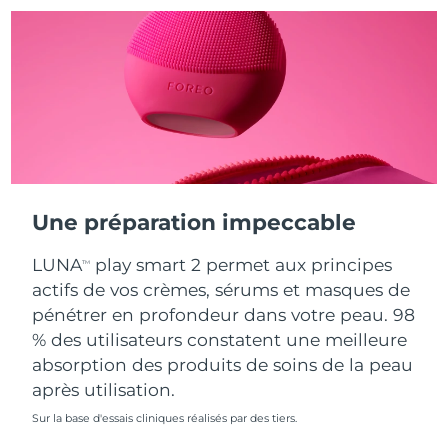
Turquie
Livraison estimée
8/10/26
Émirats arabes unis
Livraison estimée
8/10/26
Royaume-Uni
Livraison estimée
8/9/26
États-Unis
Livraison estimée
8/10/26
Une préparation impeccable
Ouzbékistan
Livraison estimée
8/14/26
LUNA
play smart 2 permet aux principes
TM
Viêt Nam
Livraison estimée
8/15/26
actifs de vos crèmes, sérums et masques de
pénétrer en profondeur dans votre peau. 98
% des utilisateurs constatent une meilleure
absorption des produits de soins de la peau
après utilisation.
Sur la base d'essais cliniques réalisés par des tiers.