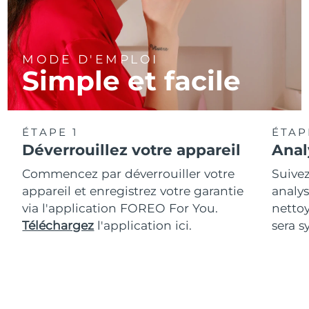
MODE D'EMPLOI
Simple et facile
ÉTAPE 1
ÉTAP
Déverrouillez votre appareil
Anal
Commencez par déverrouiller votre
Suivez
appareil et enregistrez votre garantie
analys
via l'application FOREO For You.
netto
Téléchargez
l'application ici.
sera s