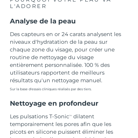
L'ADORER
Philippines
Livraison estimée
8/12/26
Analyse de la peau
Pologne
Livraison estimée
8/10/26
Des capteurs en or 24 carats analysent les
Portugal
niveaux d'hydratation de la peau sur
Livraison estimée
8/9/26
chaque zone du visage, pour créer une
Porto Rico
Livraison estimée
8/11/26
routine de nettoyage du visage
entièrement personnalisée. 100 % des
Qatar
Livraison estimée
8/10/26
utilisateurs rapportent de meilleurs
résultats qu'un nettoyage manuel.
La Réunion
Livraison estimée
8/14/26
Sur la base d'essais cliniques réalisés par des tiers.
Roumanie
Livraison estimée
8/9/26
Nettoyage en profondeur
Russie
Livraison estimée
8/17/26
Les pulsations T-Sonic
dilatent
TM
temporairement les pores afin que les
Arabie saoudite
Livraison estimée
8/10/26
picots en silicone puissent éliminer les