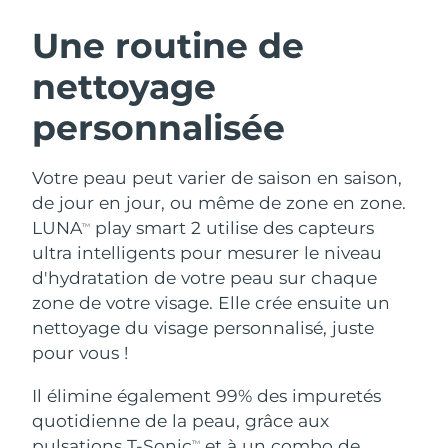
ROUTINE DE BEAUTÉ SUÉDOISE
Autriche
Livraison estimée
8/9/26
Une routine de
nettoyage
Bahreïn
Livraison estimée
8/10/26
personnalisée
Nettoyage du visage
Lifting
Belgique
Livraison estimée
8/9/26
LUNA™ 4 coffret
BEAR™ 2 coffret
Bermudes
Livraison estimée
8/15/26
Votre peau peut varier de saison en saison,
Anti-aging massage
Microcurrent toning
de jour en jour, ou même de zone en zone.
Bosnie-Herzégovine
Livraison estimée
8/12/26
LUNA
play smart 2 utilise des capteurs
TM
Hydratation
Soin bucco-dentaire
ultra intelligents pour mesurer le niveau
LUNA™ 4 Plus
BEAR™ 2 go
Brunei
Livraison estimée
8/14/26
UFO™ 3 coffret
issa™ 4
d'hydratation de votre peau sur chaque
Massage, LED heating
Microcurrent toning on-the-go
FAQ™ TRAITEMENT ANTI-ÂGE
zone de votre visage. Elle crée ensuite un
Deep facial hydration
Hybrid silicone sonic toothbrush
Bulgarie
Livraison estimée
8/9/26
nettoyage du visage personnalisé, juste
NEW
pour vous !
LUNA™ 4 Men
BEAR™ 2 eyes & lips
Canada
Livraison estimée
8/13/26
UFO™ 3 LED
issa™ 4 plus
For men, anti-aging massage
Microcurrent line smoothing device
Il élimine également 99% des impuretés
Near-infrared and red light therapy
Smart hybrid silicone sonic toothbrush
Chili
Livraison estimée
8/13/26
device
Anti-âge
Traitements LED
quotidienne de la peau, grâce aux
pulsations T-Sonic
et à un combo de
TM