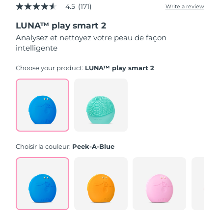
4.5
(171)
Write a review
4.5
out
LUNA™ play smart 2
of
5
Analysez et nettoyez votre peau de façon
stars,
intelligente
average
rating
value.
Choose your product:
LUNA™ play smart 2
Read
171
Reviews.
Same
page
link.
Choisir la couleur:
Peek-A-Blue