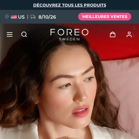
Aller
DÉCOUVREZ TOUS LES PRODUITS
au
contenu
principal
US
8/10/26
MEILLEURES VENTES
NOUVEAU
Se connecter
Langue
BREAKING NEWS
Profil de l'utilisateur
English
Deutsch
Español
Mes appareils
FAQ™ Pure Beauty-Tech Elixir
Français
Italiano
Português
Mes commandes
Polski
Svenska
Русский
Türkçe
简体中文
繁體中文
Mes adresses
issa™ Teeth Whitening Set
Mes abonnements