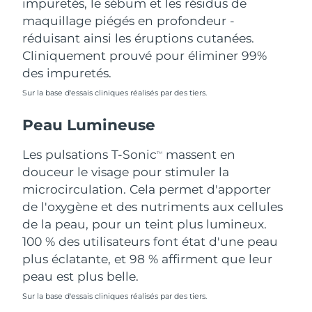
impuretés, le sébum et les résidus de
Singapour
Livraison estimée
8/11/26
maquillage piégés en profondeur -
réduisant ainsi les éruptions cutanées.
Slovaquie
Livraison estimée
8/9/26
Cliniquement prouvé pour éliminer 99%
des impuretés.
Slovénie
Livraison estimée
8/9/26
Sur la base d'essais cliniques réalisés par des tiers.
Afrique du Sud
Livraison estimée
8/17/26
Peau Lumineuse
Corée du Sud
Livraison estimée
8/11/26
Les pulsations T-Sonic
massent en
TM
douceur le visage pour stimuler la
Espagne
Livraison estimée
8/9/26
microcirculation. Cela permet d'apporter
de l'oxygène et des nutriments aux cellules
Suède
Livraison estimée
8/9/26
de la peau, pour un teint plus lumineux.
Suisse
100 % des utilisateurs font état d'une peau
Livraison estimée
8/9/26
plus éclatante, et 98 % affirment que leur
Taïwan
Livraison estimée
8/14/26
peau est plus belle.
Sur la base d'essais cliniques réalisés par des tiers.
Thaïlande
Livraison estimée
8/13/26