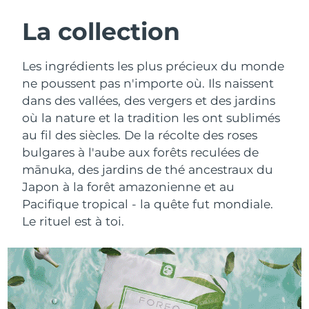
ROUTINE DE BEAUTÉ SUÉDOISE
Autriche
Livraison estimée
8/9/26
La collection
Bahreïn
Livraison estimée
8/10/26
Les ingrédients les plus précieux du monde
Nettoyage du visage
Lifting
ne poussent pas n'importe où. Ils naissent
Belgique
Livraison estimée
8/9/26
dans des vallées, des vergers et des jardins
LUNA™ 4 coffret
BEAR™ 2 coffret
où la nature et la tradition les ont sublimés
Bermudes
Livraison estimée
8/15/26
Anti-aging massage
Microcurrent toning
au fil des siècles. De la récolte des roses
Bosnie-Herzégovine
bulgares à l'aube aux forêts reculées de
Livraison estimée
8/12/26
Hydratation
Soin bucco-dentaire
mānuka, des jardins de thé ancestraux du
LUNA™ 4 Plus
BEAR™ 2 go
Brunei
Livraison estimée
8/14/26
Japon à la forêt amazonienne et au
UFO™ 3 coffret
issa™ 4
Massage, LED heating
Microcurrent toning on-the-go
Pacifique tropical - la quête fut mondiale.
FAQ™ TRAITEMENT ANTI-ÂGE
Deep facial hydration
Hybrid silicone sonic toothbrush
Bulgarie
Livraison estimée
8/9/26
Le rituel est à toi.
NEW
LUNA™ 4 Men
BEAR™ 2 eyes & lips
Canada
Livraison estimée
8/13/26
UFO™ 3 LED
issa™ 4 plus
For men, anti-aging massage
Microcurrent line smoothing device
Near-infrared and red light therapy
Smart hybrid silicone sonic toothbrush
Chili
Livraison estimée
8/13/26
device
Anti-âge
Traitements LED