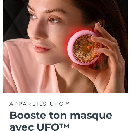
Turquie
Livraison estimée
8/10/26
Émirats arabes unis
Livraison estimée
8/10/26
Royaume-Uni
Livraison estimée
8/9/26
États-Unis
Livraison estimée
8/10/26
Ouzbékistan
Livraison estimée
8/14/26
Viêt Nam
Livraison estimée
8/15/26
APPAREILS UFO™
Booste ton masque
avec UFO™