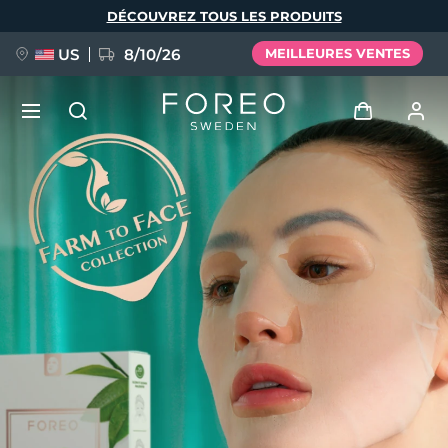
Aller
DÉCOUVREZ TOUS LES PRODUITS
au
contenu
principal
US
8/10/26
MEILLEURES VENTES
NOUVEAU
Se connecter
Langue
BREAKING NEWS
Profil de l'utilisateur
English
Deutsch
Español
Mes appareils
FAQ™ Pure Beauty-Tech Elixir
Français
Italiano
Português
Mes commandes
Polski
Svenska
Русский
Türkçe
简体中文
繁體中文
Mes adresses
issa™ Teeth Whitening Set
Mes abonnements