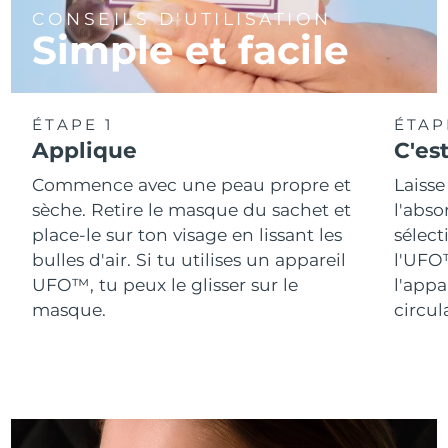
Singapour
CONSEILS D'UTILISATION
Livraison estimée
8/11/26
Simple et facile
Slovaquie
Livraison estimée
8/9/26
Slovénie
Livraison estimée
8/9/26
ÉTAPE 1
ÉTAP
Applique
C'est
Afrique du Sud
Livraison estimée
8/17/26
Commence avec une peau propre et
Laiss
Corée du Sud
Livraison estimée
8/11/26
sèche. Retire le masque du sachet et
l'abso
place-le sur ton visage en lissant les
sélect
Espagne
Livraison estimée
8/9/26
bulles d'air. Si tu utilises un appareil
l'UFO™
UFO™, tu peux le glisser sur le
l'app
Suède
Livraison estimée
8/9/26
masque.
circul
Suisse
Livraison estimée
8/9/26
Taïwan
Livraison estimée
8/14/26
Thaïlande
Livraison estimée
8/13/26