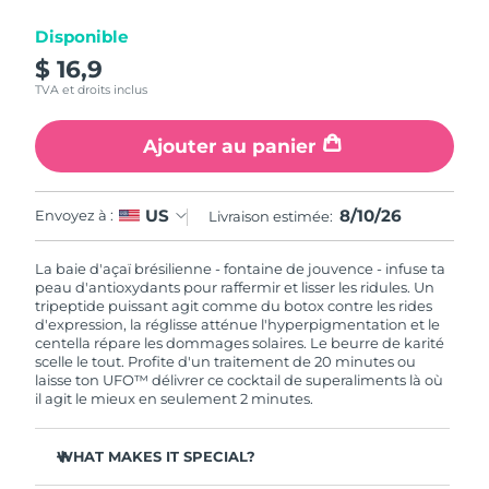
Disponible
R.A.S. chinoise de
Livraison estimée
8/11/26
$ 16,9
Macao
TVA et droits inclus
Malaisie
Livraison estimée
8/12/26
Ajouter au panier
Malte
Livraison estimée
8/9/26
8/10/26
US
Envoyez à :
Livraison estimée:
Mexique
Livraison estimée
8/13/26
La baie d'açaï brésilienne - fontaine de jouvence - infuse ta
Monaco
Livraison estimée
8/10/26
peau d'antioxydants pour raffermir et lisser les ridules. Un
tripeptide puissant agit comme du botox contre les rides
d'expression, la réglisse atténue l'hyperpigmentation et le
Pays-Bas
Livraison estimée
8/9/26
centella répare les dommages solaires. Le beurre de karité
scelle le tout. Profite d'un traitement de 20 minutes ou
Nouvelle-Zélande
laisse ton UFO™ délivrer ce cocktail de superaliments là où
Livraison estimée
8/9/26
il agit le mieux en seulement 2 minutes.
Norvège
Livraison estimée
8/9/26
WHAT MAKES IT SPECIAL?
Oman
Livraison estimée
8/12/26