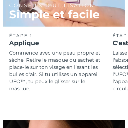
Singapour
CONSEILS D'UTILISATION
Livraison estimée
8/13/26
Simple et facile
Slovaquie
Livraison estimée
8/11/26
Slovénie
Livraison estimée
8/11/26
ÉTAPE 1
ÉTAP
Applique
C'est
Afrique du Sud
Livraison estimée
8/19/26
Commence avec une peau propre et
Laiss
Corée du Sud
Livraison estimée
8/13/26
sèche. Retire le masque du sachet et
l'abso
place-le sur ton visage en lissant les
sélect
Espagne
Livraison estimée
8/11/26
bulles d'air. Si tu utilises un appareil
l'UFO™
UFO™, tu peux le glisser sur le
l'app
Suède
Livraison estimée
8/11/26
masque.
circul
Suisse
Livraison estimée
8/11/26
Taïwan
Livraison estimée
8/16/26
Thaïlande
Livraison estimée
8/15/26