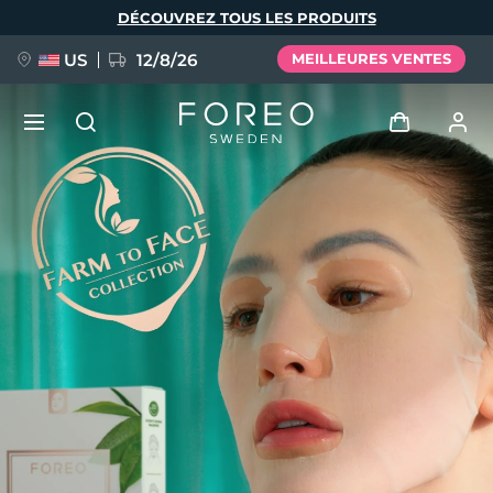
Aller
DÉCOUVREZ TOUS LES PRODUITS
au
contenu
principal
US
12/8/26
MEILLEURES VENTES
NOUVEAU
Se connecter
Langue
BREAKING NEWS
Profil de l'utilisateur
English
Deutsch
Español
Mes appareils
FAQ™ Pure Beauty-Tech Elixir
Français
Italiano
Português
Mes commandes
Polski
Svenska
Русский
Türkçe
简体中文
繁體中文
Mes adresses
issa™ Teeth Whitening Set
Mes abonnements