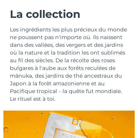
ROUTINE DE BEAUTÉ SUÉDOISE
Autriche
Livraison estimée
8/11/26
La collection
Bahreïn
Livraison estimée
8/12/26
Les ingrédients les plus précieux du monde
Nettoyage du visage
Lifting
ne poussent pas n'importe où. Ils naissent
Belgique
Livraison estimée
8/11/26
dans des vallées, des vergers et des jardins
LUNA™ 4 coffret
BEAR™ 2 coffret
où la nature et la tradition les ont sublimés
Bermudes
Livraison estimée
8/17/26
Anti-aging massage
Microcurrent toning
au fil des siècles. De la récolte des roses
Bosnie-Herzégovine
bulgares à l'aube aux forêts reculées de
Livraison estimée
8/14/26
Hydratation
Soin bucco-dentaire
mānuka, des jardins de thé ancestraux du
LUNA™ 4 Plus
BEAR™ 2 go
Brunei
Livraison estimée
8/16/26
Japon à la forêt amazonienne et au
UFO™ 3 coffret
issa™ 4
Massage, LED heating
Microcurrent toning on-the-go
Pacifique tropical - la quête fut mondiale.
FAQ™ TRAITEMENT ANTI-ÂGE
Deep facial hydration
Hybrid silicone sonic toothbrush
Bulgarie
Livraison estimée
8/11/26
Le rituel est à toi.
NEW
LUNA™ 4 Men
BEAR™ 2 eyes & lips
Canada
Livraison estimée
8/15/26
UFO™ 3 LED
issa™ 4 plus
For men, anti-aging massage
Microcurrent line smoothing device
Near-infrared and red light therapy
Smart hybrid silicone sonic toothbrush
Chili
Livraison estimée
8/15/26
device
Anti-âge
Traitements LED