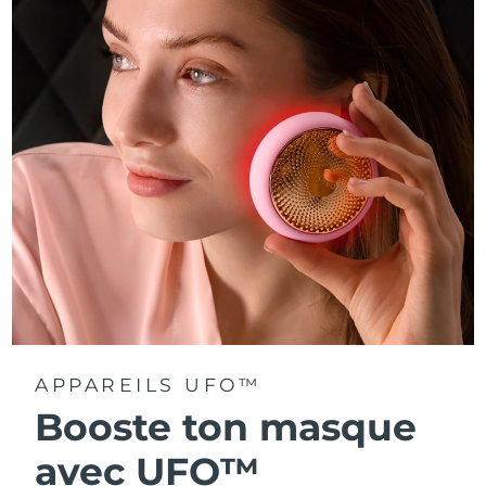
Turquie
Livraison estimée
8/12/26
Émirats arabes unis
Livraison estimée
8/12/26
Royaume-Uni
Livraison estimée
8/11/26
États-Unis
Livraison estimée
8/12/26
Ouzbékistan
Livraison estimée
8/16/26
Viêt Nam
Livraison estimée
8/17/26
APPAREILS UFO™
Booste ton masque
avec UFO™