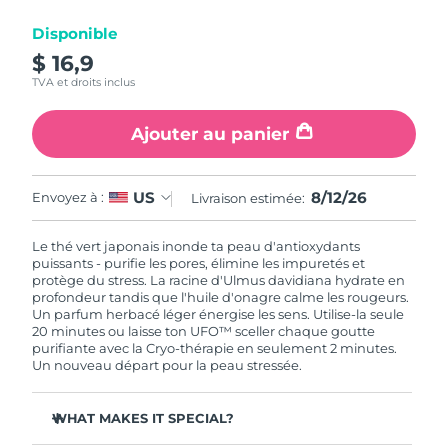
Disponible
R.A.S. chinoise de
Livraison estimée
8/13/26
$ 16,9
Macao
TVA et droits inclus
Malaisie
Livraison estimée
8/14/26
Ajouter au panier
Malte
Livraison estimée
8/11/26
8/12/26
US
Envoyez à :
Livraison estimée:
Mexique
Livraison estimée
8/15/26
Le thé vert japonais inonde ta peau d'antioxydants
Monaco
Livraison estimée
8/12/26
puissants - purifie les pores, élimine les impuretés et
protège du stress. La racine d'Ulmus davidiana hydrate en
profondeur tandis que l'huile d'onagre calme les rougeurs.
Pays-Bas
Livraison estimée
8/11/26
Un parfum herbacé léger énergise les sens. Utilise-la seule
20 minutes ou laisse ton UFO™ sceller chaque goutte
Nouvelle-Zélande
purifiante avec la Cryo-thérapie en seulement 2 minutes.
Livraison estimée
8/11/26
Un nouveau départ pour la peau stressée.
Norvège
Livraison estimée
8/11/26
WHAT MAKES IT SPECIAL?
Oman
Livraison estimée
8/14/26