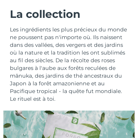
ROUTINE DE BEAUTÉ SUÉDOISE
Autriche
Livraison estimée
8/10/26
La collection
Bahreïn
Livraison estimée
8/11/26
Les ingrédients les plus précieux du monde
Nettoyage du visage
Lifting
ne poussent pas n'importe où. Ils naissent
Belgique
Livraison estimée
8/10/26
dans des vallées, des vergers et des jardins
LUNA™ 4 coffret
BEAR™ 2 coffret
où la nature et la tradition les ont sublimés
Bermudes
Livraison estimée
8/16/26
Anti-aging massage
Microcurrent toning
au fil des siècles. De la récolte des roses
Bosnie-Herzégovine
bulgares à l'aube aux forêts reculées de
Livraison estimée
8/13/26
Hydratation
Soin bucco-dentaire
mānuka, des jardins de thé ancestraux du
LUNA™ 4 Plus
BEAR™ 2 go
Brunei
Livraison estimée
8/15/26
Japon à la forêt amazonienne et au
UFO™ 3 coffret
issa™ 4
Massage, LED heating
Microcurrent toning on-the-go
Pacifique tropical - la quête fut mondiale.
FAQ™ TRAITEMENT ANTI-ÂGE
Deep facial hydration
Hybrid silicone sonic toothbrush
Bulgarie
Livraison estimée
8/10/26
Le rituel est à toi.
NEW
LUNA™ 4 Men
BEAR™ 2 eyes & lips
Canada
Livraison estimée
8/14/26
UFO™ 3 LED
issa™ 4 plus
For men, anti-aging massage
Microcurrent line smoothing device
Near-infrared and red light therapy
Smart hybrid silicone sonic toothbrush
Chili
Livraison estimée
8/14/26
device
Anti-âge
Traitements LED