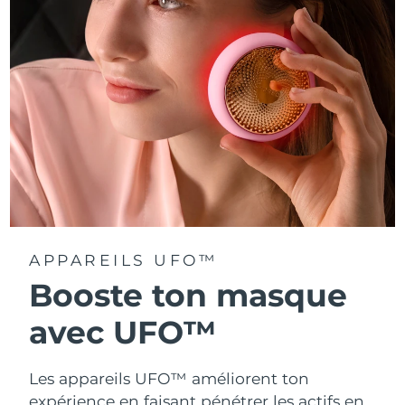
Turquie
Livraison estimée
8/11/26
Émirats arabes unis
Livraison estimée
8/11/26
Royaume-Uni
Livraison estimée
8/10/26
États-Unis
Livraison estimée
8/11/26
Ouzbékistan
Livraison estimée
8/15/26
Viêt Nam
Livraison estimée
8/16/26
APPAREILS UFO™
Booste ton masque
avec UFO™
Les appareils UFO™ améliorent ton
expérience en faisant pénétrer les actifs en