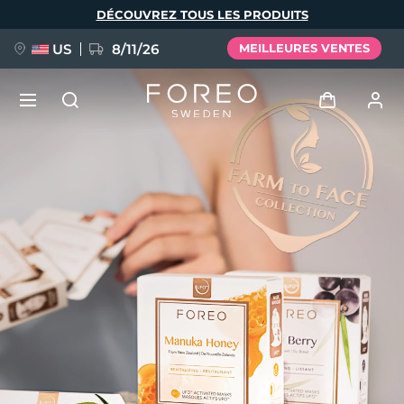
Aller
DÉCOUVREZ TOUS LES PRODUITS
au
contenu
principal
US
8/11/26
MEILLEURES VENTES
NOUVEAU
Se connecter
Langue
BREAKING NEWS
Profil de l'utilisateur
English
Deutsch
Español
Mes appareils
FAQ™ Pure Beauty-Tech Elixir
Français
Italiano
Português
Mes commandes
Polski
Svenska
Русский
Türkçe
简体中文
繁體中文
Mes adresses
issa™ Teeth Whitening Set
Mes abonnements