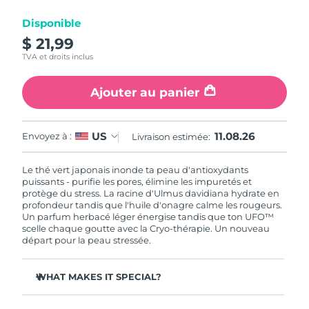
Disponible
R.A.S. chinoise de
Livraison estimée
8/12/26
$ 21,99
Macao
TVA et droits inclus
Malaisie
Livraison estimée
8/13/26
Ajouter au panier
Malte
Livraison estimée
8/10/26
11.08.26
US
Envoyez à :
Livraison estimée:
Mexique
Livraison estimée
8/14/26
Le thé vert japonais inonde ta peau d'antioxydants
Monaco
Livraison estimée
8/11/26
puissants - purifie les pores, élimine les impuretés et
protège du stress. La racine d'Ulmus davidiana hydrate en
profondeur tandis que l'huile d'onagre calme les rougeurs.
Pays-Bas
Livraison estimée
8/10/26
Un parfum herbacé léger énergise tandis que ton UFO™
scelle chaque goutte avec la Cryo-thérapie. Un nouveau
Nouvelle-Zélande
départ pour la peau stressée.
Livraison estimée
8/10/26
Norvège
Livraison estimée
8/10/26
WHAT MAKES IT SPECIAL?
L'extrait d'aiguille de pin régule le sébum et resserre les
Oman
Livraison estimée
8/13/26