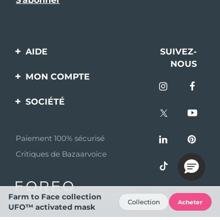
AIDE
SUIVEZ-
NOUS
Contactez-nous
MON COMPTE
Commandes et
Enregistrement produit
livraisons
SOCIÉTÉ
Aide
Garantie et retours
A propos de FOREO
Questions et réponses
Paiement 100% sécurisé
Programme d’affiliation
Critiques de Bazaarvoice
Informations sur la
Nouvelles d'affiliation
batterie
MYSA
© 2026 FOREO Tous droits réservés
Partenaires
Farm to Face collection
Collection
Acheter
distributeurs
UFO™ activated mask