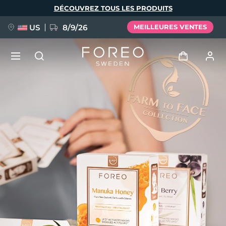
Aller
DÉCOUVREZ TOUS LES PRODUITS
au
contenu
principal
US
8/9/26
MEILLEURES VENTES
NOUVEAU
Se connecter
Langue
BREAKING NEWS
Profil de l'utilisateur
English
Deutsch
Español
Mes appareils
FAQ™ Pure Beauty-Tech Elixir
Français
Italiano
Português
Mes commandes
Polski
Svenska
Русский
Türkçe
简体中文
繁體中文
Mes adresses
issa™ Teeth Whitening Set
Mes abonnements