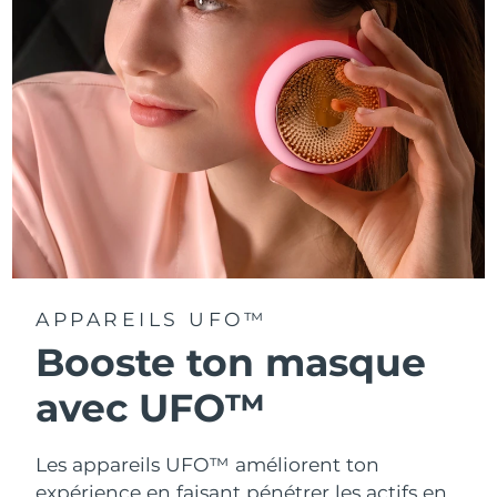
Turquie
Livraison estimée
8/9/26
Émirats arabes unis
Livraison estimée
8/9/26
Royaume-Uni
Livraison estimée
8/8/26
États-Unis
Livraison estimée
8/9/26
Ouzbékistan
Livraison estimée
8/13/26
Viêt Nam
Livraison estimée
8/14/26
APPAREILS UFO™
Booste ton masque
avec UFO™
Les appareils UFO™ améliorent ton
expérience en faisant pénétrer les actifs en