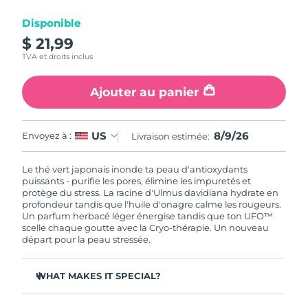
Disponible
R.A.S. chinoise de
Livraison estimée
8/10/26
$ 21,99
Macao
TVA et droits inclus
Malaisie
Livraison estimée
8/11/26
Ajouter au panier
Malte
Livraison estimée
8/8/26
8/9/26
US
Envoyez à :
Livraison estimée:
Mexique
Livraison estimée
8/12/26
Le thé vert japonais inonde ta peau d'antioxydants
Monaco
Livraison estimée
8/9/26
puissants - purifie les pores, élimine les impuretés et
protège du stress. La racine d'Ulmus davidiana hydrate en
profondeur tandis que l'huile d'onagre calme les rougeurs.
Pays-Bas
Livraison estimée
8/8/26
Un parfum herbacé léger énergise tandis que ton UFO™
scelle chaque goutte avec la Cryo-thérapie. Un nouveau
Nouvelle-Zélande
départ pour la peau stressée.
Livraison estimée
8/8/26
Norvège
Livraison estimée
8/8/26
WHAT MAKES IT SPECIAL?
L'extrait d'aiguille de pin régule le sébum et resserre les
Oman
Livraison estimée
8/11/26