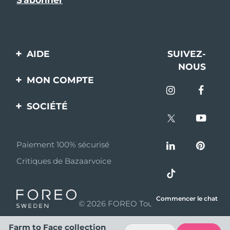
AIDE
SUIVEZ-
NOUS
Contactez-nous
MON COMPTE
Commandes et
Enregistrement produit
livraisons
SOCIÉTÉ
Aide
Garantie et retours
A propos de FOREO
Questions et réponses
Paiement 100% sécurisé
Programme d’affiliation
Critiques de Bazaarvoice
Informations sur la
Nouvelles d'affiliation
batterie
MYSA
Commencer le chat
© 2026 FOREO Tous droits réservés
Partenaires
distributeurs
Farm to Face collection