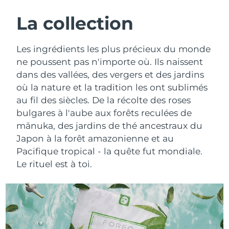
ROUTINE DE BEAUTÉ SUÉDOISE
Autriche
Livraison estimée
8/8/26
La collection
Bahreïn
Livraison estimée
8/9/26
Les ingrédients les plus précieux du monde
Nettoyage du visage
Lifting
ne poussent pas n'importe où. Ils naissent
Belgique
Livraison estimée
8/8/26
dans des vallées, des vergers et des jardins
LUNA™ 4 coffret
BEAR™ 2 coffret
où la nature et la tradition les ont sublimés
Bermudes
Livraison estimée
8/14/26
Anti-aging massage
Microcurrent toning
au fil des siècles. De la récolte des roses
Bosnie-Herzégovine
bulgares à l'aube aux forêts reculées de
Livraison estimée
8/11/26
Hydratation
Soin bucco-dentaire
mānuka, des jardins de thé ancestraux du
LUNA™ 4 Plus
BEAR™ 2 go
Brunei
Livraison estimée
8/13/26
Japon à la forêt amazonienne et au
UFO™ 3 coffret
issa™ 4
Massage, LED heating
Microcurrent toning on-the-go
Pacifique tropical - la quête fut mondiale.
FAQ™ TRAITEMENT ANTI-ÂGE
Deep facial hydration
Hybrid silicone sonic toothbrush
Bulgarie
Livraison estimée
8/8/26
Le rituel est à toi.
NEW
LUNA™ 4 Men
BEAR™ 2 eyes & lips
Canada
Livraison estimée
8/12/26
UFO™ 3 LED
issa™ 4 plus
For men, anti-aging massage
Microcurrent line smoothing device
Near-infrared and red light therapy
Smart hybrid silicone sonic toothbrush
Chili
Livraison estimée
8/12/26
device
Anti-âge
Traitements LED