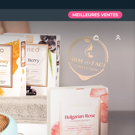
MEILLEURES VENTES
Se connecter
Profil de l'utilisateur
Mes appareils
Mes commandes
Mes adresses
Mes abonnements