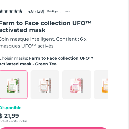
4.8
(128)
Rédiger un avis
4.8
étoiles
Farm to Face collection UFO™
sur
5,
activated mask
valeur
de
Soin masque intelligent. Contient : 6 x
la
note
masques UFO™ activés
moyenne.
Read
Choisir masks:
Farm to Face collection UFO™
128
Reviews.
activated mask - Green Tea
Lien
sur
la
même
page.
Disponible
$ 21,99
TVA et droits inclus