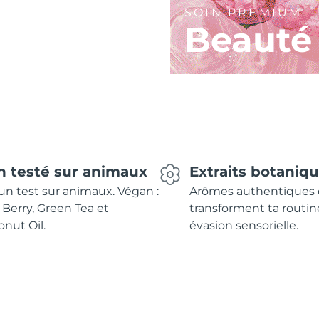
SOIN PREMIUM
Beauté
n testé sur animaux
Extraits botaniq
n test sur animaux. Végan :
Arômes authentiques 
 Berry, Green Tea et
transforment ta routin
nut Oil.
évasion sensorielle.