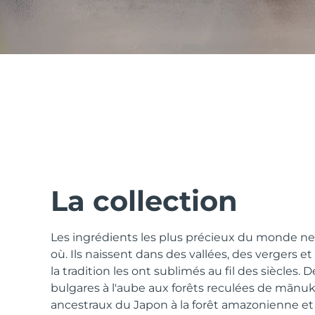
issa™ Teeth Whitening Set
FAQ™ Dual LED Panel
POPULAIRE
La collection
Les ingrédients les plus précieux du monde n
Offres spéciales
Bestsellers
où. Ils naissent dans des vallées, des vergers et
la tradition les ont sublimés au fil des siècles. D
bulgares à l'aube aux forêts reculées de mānuka
ancestraux du Japon à la forêt amazonienne et a