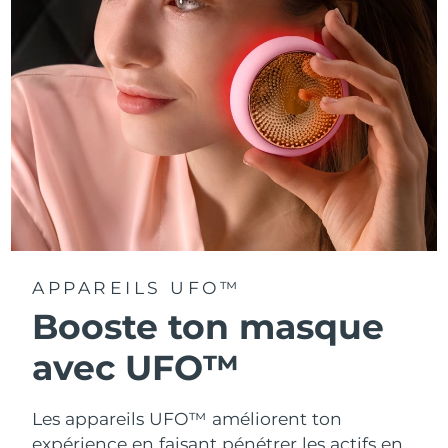
Turquie
Livraison estimée
8/10/26
Émirats arabes unis
Livraison estimée
8/10/26
Royaume-Uni
Livraison estimée
8/9/26
États-Unis
Livraison estimée
8/10/26
Ouzbékistan
Livraison estimée
8/14/26
Viêt Nam
Livraison estimée
8/15/26
APPAREILS UFO™
Booste ton masque
avec UFO™
Les appareils UFO™ améliorent ton
expérience en faisant pénétrer les actifs en