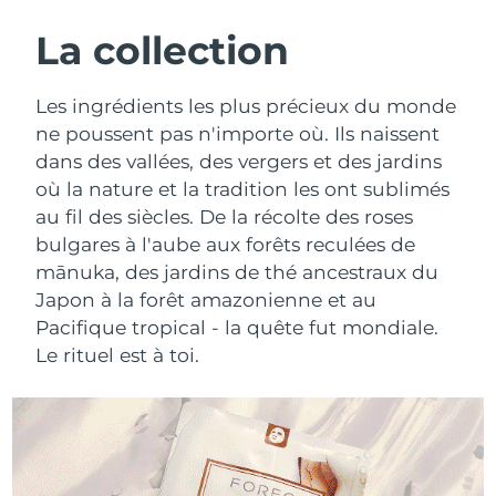
ROUTINE DE BEAUTÉ SUÉDOISE
Autriche
Livraison estimée
8/9/26
La collection
Bahreïn
Livraison estimée
8/10/26
Les ingrédients les plus précieux du monde
Nettoyage du visage
Lifting
ne poussent pas n'importe où. Ils naissent
Belgique
Livraison estimée
8/9/26
dans des vallées, des vergers et des jardins
LUNA™ 4 coffret
BEAR™ 2 coffret
où la nature et la tradition les ont sublimés
Bermudes
Livraison estimée
8/15/26
Anti-aging massage
Microcurrent toning
au fil des siècles. De la récolte des roses
Bosnie-Herzégovine
bulgares à l'aube aux forêts reculées de
Livraison estimée
8/12/26
Hydratation
Soin bucco-dentaire
mānuka, des jardins de thé ancestraux du
LUNA™ 4 Plus
BEAR™ 2 go
Brunei
Livraison estimée
8/14/26
Japon à la forêt amazonienne et au
UFO™ 3 coffret
issa™ 4
Massage, LED heating
Microcurrent toning on-the-go
Pacifique tropical - la quête fut mondiale.
FAQ™ TRAITEMENT ANTI-ÂGE
Deep facial hydration
Hybrid silicone sonic toothbrush
Bulgarie
Livraison estimée
8/9/26
Le rituel est à toi.
NEW
LUNA™ 4 Men
BEAR™ 2 eyes & lips
Canada
Livraison estimée
8/13/26
UFO™ 3 LED
issa™ 4 plus
For men, anti-aging massage
Microcurrent line smoothing device
Near-infrared and red light therapy
Smart hybrid silicone sonic toothbrush
Chili
Livraison estimée
8/13/26
device
Anti-âge
Traitements LED