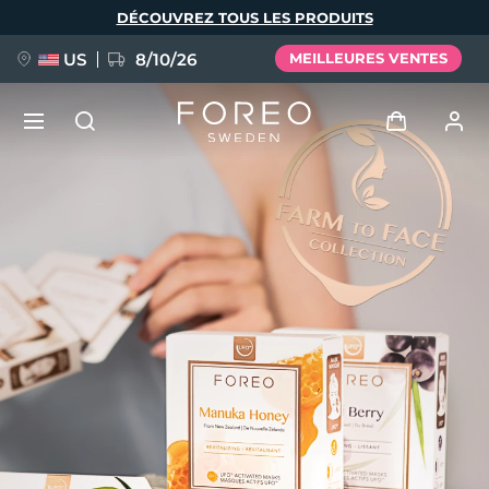
Aller
DÉCOUVREZ TOUS LES PRODUITS
au
contenu
principal
US
8/10/26
MEILLEURES VENTES
NOUVEAU
Se connecter
Langue
BREAKING NEWS
Profil de l'utilisateur
English
Deutsch
Español
Mes appareils
FAQ™ Pure Beauty-Tech Elixir
Français
Italiano
Português
Mes commandes
Polski
Svenska
Русский
Türkçe
简体中文
繁體中文
Mes adresses
issa™ Teeth Whitening Set
Mes abonnements