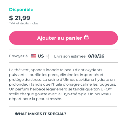
Disponible
R.A.S. chinoise de
Livraison estimée
8/11/26
$ 21,99
Macao
TVA et droits inclus
Malaisie
Livraison estimée
8/12/26
Ajouter au panier
Malte
Livraison estimée
8/9/26
8/10/26
US
Envoyez à :
Livraison estimée:
Mexique
Livraison estimée
8/13/26
Le thé vert japonais inonde ta peau d'antioxydants
Monaco
Livraison estimée
8/10/26
puissants - purifie les pores, élimine les impuretés et
protège du stress. La racine d'Ulmus davidiana hydrate en
profondeur tandis que l'huile d'onagre calme les rougeurs.
Pays-Bas
Livraison estimée
8/9/26
Un parfum herbacé léger énergise tandis que ton UFO™
scelle chaque goutte avec la Cryo-thérapie. Un nouveau
Nouvelle-Zélande
départ pour la peau stressée.
Livraison estimée
8/9/26
Norvège
Livraison estimée
8/9/26
WHAT MAKES IT SPECIAL?
L'extrait d'aiguille de pin régule le sébum et resserre les
Oman
Livraison estimée
8/12/26