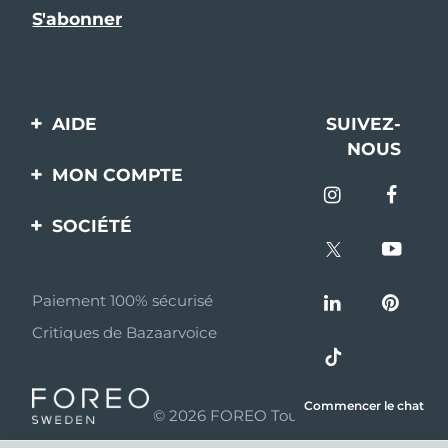
AIDE
SUIVEZ-
NOUS
Contactez-nous
MON COMPTE
Commandes et
Enregistrement produit
livraisons
SOCIÉTÉ
Aide
Garantie et retours
A propos de FOREO
Questions et réponses
Paiement 100% sécurisé
Programme d’affiliation
Critiques de Bazaarvoice
Informations sur la
Nouvelles d'affiliation
batterie
MYSA
Commencer le chat
© 2026 FOREO Tous droits réservés
Partenaires
distributeurs