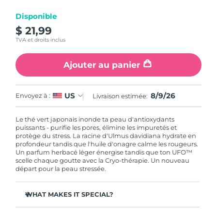
Disponible
R.A.S. chinoise de
Livraison estimée
8/10/26
$ 21,99
Macao
TVA et droits inclus
Malaisie
Livraison estimée
8/11/26
Ajouter au panier
Malte
Livraison estimée
8/8/26
8/9/26
US
Envoyez à :
Livraison estimée:
Mexique
Livraison estimée
8/12/26
Le thé vert japonais inonde ta peau d'antioxydants
Monaco
Livraison estimée
8/9/26
puissants - purifie les pores, élimine les impuretés et
protège du stress. La racine d'Ulmus davidiana hydrate en
profondeur tandis que l'huile d'onagre calme les rougeurs.
Pays-Bas
Livraison estimée
8/8/26
Un parfum herbacé léger énergise tandis que ton UFO™
scelle chaque goutte avec la Cryo-thérapie. Un nouveau
Nouvelle-Zélande
départ pour la peau stressée.
Livraison estimée
8/8/26
Norvège
Livraison estimée
8/8/26
WHAT MAKES IT SPECIAL?
L'extrait d'aiguille de pin régule le sébum et resserre les
Oman
Livraison estimée
8/11/26