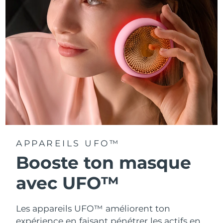
Turquie
Livraison estimée
8/9/26
Émirats arabes unis
Livraison estimée
8/9/26
Royaume-Uni
Livraison estimée
8/8/26
États-Unis
Livraison estimée
8/9/26
Ouzbékistan
Livraison estimée
8/13/26
Viêt Nam
Livraison estimée
8/14/26
APPAREILS UFO™
Booste ton masque
avec UFO™
Les appareils UFO™ améliorent ton
expérience en faisant pénétrer les actifs en