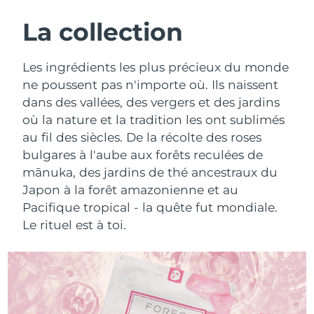
ROUTINE DE BEAUTÉ SUÉDOISE
Autriche
Livraison estimée
8/8/26
La collection
Bahreïn
Livraison estimée
8/9/26
Les ingrédients les plus précieux du monde
Nettoyage du visage
Lifting
ne poussent pas n'importe où. Ils naissent
Belgique
Livraison estimée
8/8/26
dans des vallées, des vergers et des jardins
LUNA™ 4 coffret
BEAR™ 2 coffret
où la nature et la tradition les ont sublimés
Bermudes
Livraison estimée
8/14/26
Anti-aging massage
Microcurrent toning
au fil des siècles. De la récolte des roses
Bosnie-Herzégovine
bulgares à l'aube aux forêts reculées de
Livraison estimée
8/11/26
Hydratation
Soin bucco-dentaire
mānuka, des jardins de thé ancestraux du
LUNA™ 4 Plus
BEAR™ 2 go
Brunei
Livraison estimée
8/13/26
Japon à la forêt amazonienne et au
UFO™ 3 coffret
issa™ 4
Massage, LED heating
Microcurrent toning on-the-go
Pacifique tropical - la quête fut mondiale.
FAQ™ TRAITEMENT ANTI-ÂGE
Deep facial hydration
Hybrid silicone sonic toothbrush
Bulgarie
Livraison estimée
8/8/26
Le rituel est à toi.
NEW
LUNA™ 4 Men
BEAR™ 2 eyes & lips
Canada
Livraison estimée
8/12/26
UFO™ 3 LED
issa™ 4 plus
For men, anti-aging massage
Microcurrent line smoothing device
Near-infrared and red light therapy
Smart hybrid silicone sonic toothbrush
Chili
Livraison estimée
8/12/26
device
Anti-âge
Traitements LED