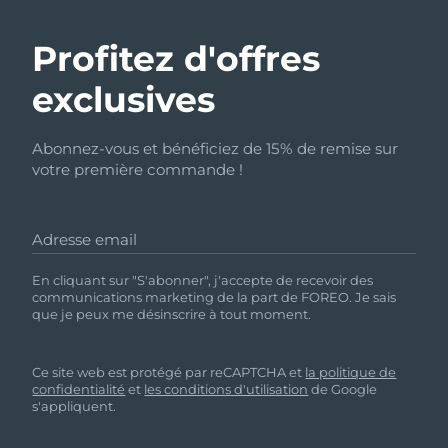
Profitez d'offres
exclusives
Abonnez-vous et bénéficiez de 15% de remise sur
votre première commande !
Adresse email
En cliquant sur "S'abonner", j'accepte de recevoir des
communications marketing de la part de FOREO. Je sais
que je peux me désinscrire à tout moment.
Ce site web est protégé par reCAPTCHA et
la politique de
confidentialité
et
les conditions d'utilisation
de Google
s'appliquent.