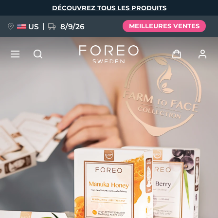
Aller
DÉCOUVREZ TOUS LES PRODUITS
au
contenu
principal
US
8/9/26
MEILLEURES VENTES
NOUVEAU
Se connecter
Langue
BREAKING NEWS
Profil de l'utilisateur
English
Deutsch
Español
Mes appareils
FAQ™ Pure Beauty-Tech Elixir
Français
Italiano
Português
Mes commandes
Polski
Svenska
Русский
Türkçe
简体中文
繁體中文
Mes adresses
issa™ Teeth Whitening Set
Mes abonnements