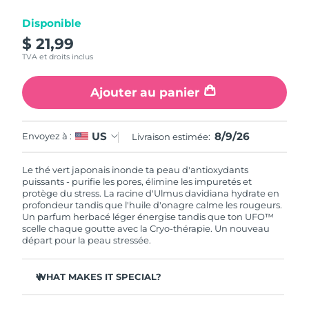
Disponible
R.A.S. chinoise de
Livraison estimée
8/10/26
$ 21,99
Macao
TVA et droits inclus
Malaisie
Livraison estimée
8/11/26
Ajouter au panier
Malte
Livraison estimée
8/8/26
8/9/26
US
Envoyez à :
Livraison estimée:
Mexique
Livraison estimée
8/12/26
Le thé vert japonais inonde ta peau d'antioxydants
Monaco
Livraison estimée
8/9/26
puissants - purifie les pores, élimine les impuretés et
protège du stress. La racine d'Ulmus davidiana hydrate en
profondeur tandis que l'huile d'onagre calme les rougeurs.
Pays-Bas
Livraison estimée
8/8/26
Un parfum herbacé léger énergise tandis que ton UFO™
scelle chaque goutte avec la Cryo-thérapie. Un nouveau
Nouvelle-Zélande
départ pour la peau stressée.
Livraison estimée
8/8/26
Norvège
Livraison estimée
8/8/26
WHAT MAKES IT SPECIAL?
L'extrait d'aiguille de pin régule le sébum et resserre les
Oman
Livraison estimée
8/11/26