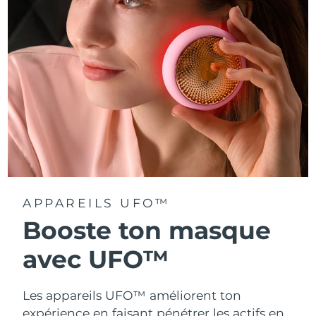
Turquie
Livraison estimée
8/9/26
Émirats arabes unis
Livraison estimée
8/9/26
Royaume-Uni
Livraison estimée
8/8/26
États-Unis
Livraison estimée
8/9/26
Ouzbékistan
Livraison estimée
8/13/26
Viêt Nam
Livraison estimée
8/14/26
APPAREILS UFO™
Booste ton masque
avec UFO™
Les appareils UFO™ améliorent ton
expérience en faisant pénétrer les actifs en