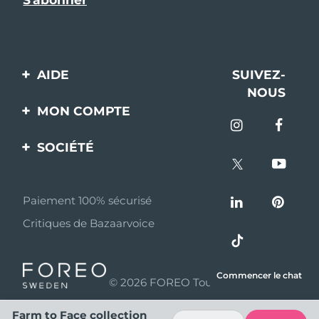
AIDE
SUIVEZ-
NOUS
Contactez-nous
MON COMPTE
Commandes et
Enregistrement produit
livraisons
SOCIÉTÉ
Aide
Garantie et retours
A propos de FOREO
Questions et réponses
Paiement 100% sécurisé
Programme d’affiliation
Critiques de Bazaarvoice
Informations sur la
Nouvelles d'affiliation
batterie
MYSA
Commencer le chat
© 2026 FOREO Tous droits réservés
Partenaires
distributeurs
Farm to Face collection