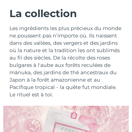
ROUTINE DE BEAUTÉ SUÉDOISE
Autriche
Livraison estimée
8/8/26
La collection
Bahreïn
Livraison estimée
8/9/26
Les ingrédients les plus précieux du monde
Nettoyage du visage
Lifting
ne poussent pas n'importe où. Ils naissent
Belgique
Livraison estimée
8/8/26
dans des vallées, des vergers et des jardins
LUNA™ 4 coffret
BEAR™ 2 coffret
où la nature et la tradition les ont sublimés
Bermudes
Livraison estimée
8/14/26
Anti-aging massage
Microcurrent toning
au fil des siècles. De la récolte des roses
Bosnie-Herzégovine
bulgares à l'aube aux forêts reculées de
Livraison estimée
8/11/26
Hydratation
Soin bucco-dentaire
mānuka, des jardins de thé ancestraux du
LUNA™ 4 Plus
BEAR™ 2 go
Brunei
Livraison estimée
8/13/26
Japon à la forêt amazonienne et au
UFO™ 3 coffret
issa™ 4
Massage, LED heating
Microcurrent toning on-the-go
Pacifique tropical - la quête fut mondiale.
FAQ™ TRAITEMENT ANTI-ÂGE
Deep facial hydration
Hybrid silicone sonic toothbrush
Bulgarie
Livraison estimée
8/8/26
Le rituel est à toi.
NEW
LUNA™ 4 Men
BEAR™ 2 eyes & lips
Canada
Livraison estimée
8/12/26
UFO™ 3 LED
issa™ 4 plus
For men, anti-aging massage
Microcurrent line smoothing device
Near-infrared and red light therapy
Smart hybrid silicone sonic toothbrush
Chili
Livraison estimée
8/12/26
device
Anti-âge
Traitements LED