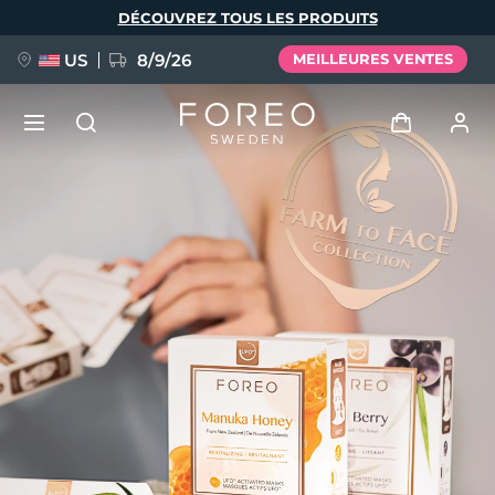
Aller
DÉCOUVREZ TOUS LES PRODUITS
au
contenu
principal
US
8/9/26
MEILLEURES VENTES
NOUVEAU
Se connecter
Langue
BREAKING NEWS
Profil de l'utilisateur
English
Deutsch
Español
Mes appareils
FAQ™ Pure Beauty-Tech Elixir
Français
Italiano
Português
Mes commandes
Polski
Svenska
Русский
Türkçe
简体中文
繁體中文
Mes adresses
issa™ Teeth Whitening Set
Mes abonnements