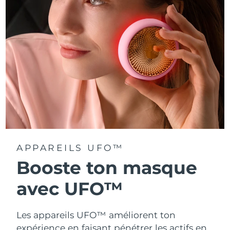
Turquie
Livraison estimée
9/8/26
Émirats arabes unis
Livraison estimée
9/8/26
Royaume-Uni
Livraison estimée
8/8/26
États-Unis
Livraison estimée
9/8/26
Ouzbékistan
Livraison estimée
13/8/26
Viêt Nam
Livraison estimée
14/8/26
APPAREILS UFO™
Booste ton masque
avec UFO™
Les appareils UFO™ améliorent ton
expérience en faisant pénétrer les actifs en