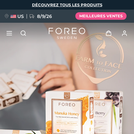
Aller
DÉCOUVREZ TOUS LES PRODUITS
au
contenu
principal
US
8/9/26
MEILLEURES VENTES
NOUVEAU
Se connecter
Langue
BREAKING NEWS
Profil de l'utilisateur
English
Deutsch
Español
Mes appareils
FAQ™ Pure Beauty-Tech Elixir
Français
Italiano
Português
Mes commandes
Polski
Svenska
Русский
Türkçe
简体中文
繁體中文
Mes adresses
issa™ Teeth Whitening Set
Mes abonnements