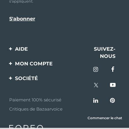
s'appliquent.
AIDE
SUIVEZ-
NOUS
Contactez-nous
MON COMPTE
Commandes et
Enregistrement produit
livraisons
SOCIÉTÉ
Aide
Garantie et retours
A propos de FOREO
Questions et réponses
Paiement 100% sécurisé
Programme d’affiliation
Critiques de Bazaarvoice
Informations sur la
Nouvelles d'affiliation
batterie
Commencer le chat
MYSA