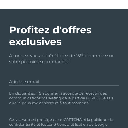
Profitez d'offres
exclusives
Abonnez-vous et bénéficiez de 15% de remise sur
votre première commande !
Adresse email
En cliquant sur "S'abonner", j'accepte de recevoir des
communications marketing de la part de FOREO. Je sais
que je peux me désinscrire à tout moment.
Ce site web est protégé par reCAPTCHA et
la politique de
confidentialité
et
les conditions d'utilisation
de Google