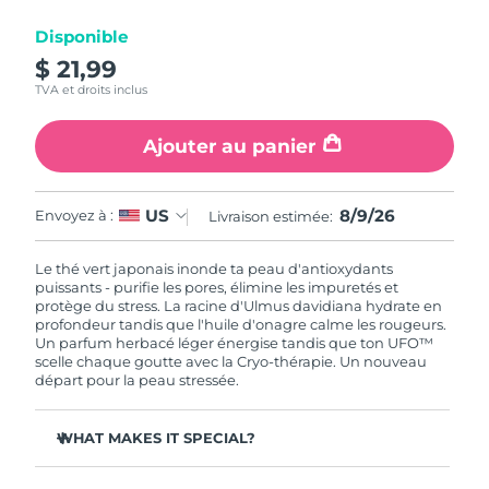
Disponible
R.A.S. chinoise de
Livraison estimée
10/8/26
$ 21,99
Macao
TVA et droits inclus
Malaisie
Livraison estimée
11/8/26
Ajouter au panier
Malte
Livraison estimée
8/8/26
8/9/26
US
Envoyez à :
Livraison estimée:
Mexique
Livraison estimée
12/8/26
Le thé vert japonais inonde ta peau d'antioxydants
Monaco
Livraison estimée
9/8/26
puissants - purifie les pores, élimine les impuretés et
protège du stress. La racine d'Ulmus davidiana hydrate en
profondeur tandis que l'huile d'onagre calme les rougeurs.
Pays-Bas
Livraison estimée
8/8/26
Un parfum herbacé léger énergise tandis que ton UFO™
scelle chaque goutte avec la Cryo-thérapie. Un nouveau
Nouvelle-Zélande
départ pour la peau stressée.
Livraison estimée
8/8/26
Norvège
Livraison estimée
8/8/26
WHAT MAKES IT SPECIAL?
L'extrait d'aiguille de pin régule le sébum et resserre les
Oman
Livraison estimée
11/8/26