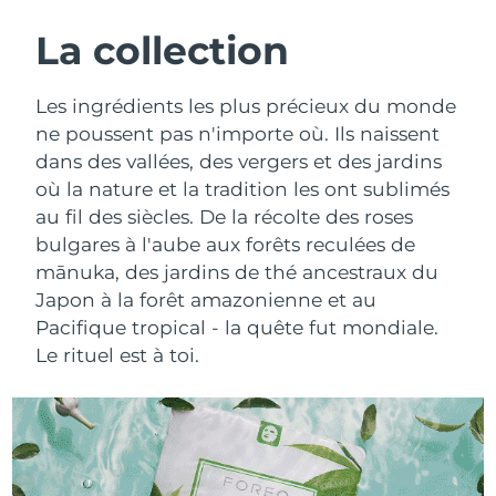
ROUTINE DE BEAUTÉ SUÉDOISE
Autriche
Livraison estimée
8/8/26
La collection
Bahreïn
Livraison estimée
9/8/26
Les ingrédients les plus précieux du monde
Nettoyage du visage
Lifting
ne poussent pas n'importe où. Ils naissent
Belgique
Livraison estimée
8/8/26
dans des vallées, des vergers et des jardins
LUNA™ 4 coffret
BEAR™ 2 coffret
où la nature et la tradition les ont sublimés
Bermudes
Livraison estimée
14/8/26
Anti-aging massage
Microcurrent toning
au fil des siècles. De la récolte des roses
Bosnie-Herzégovine
bulgares à l'aube aux forêts reculées de
Livraison estimée
11/8/26
Hydratation
Soin bucco-dentaire
mānuka, des jardins de thé ancestraux du
LUNA™ 4 Plus
BEAR™ 2 go
Brunei
Livraison estimée
13/8/26
Japon à la forêt amazonienne et au
UFO™ 3 coffret
issa™ 4
Massage, LED heating
Microcurrent toning on-the-go
Pacifique tropical - la quête fut mondiale.
FAQ™ TRAITEMENT ANTI-ÂGE
Deep facial hydration
Hybrid silicone sonic toothbrush
Bulgarie
Livraison estimée
8/8/26
Le rituel est à toi.
NEW
LUNA™ 4 Men
BEAR™ 2 eyes & lips
Canada
Livraison estimée
12/8/26
UFO™ 3 LED
issa™ 4 plus
For men, anti-aging massage
Microcurrent line smoothing device
Near-infrared and red light therapy
Smart hybrid silicone sonic toothbrush
Chili
Livraison estimée
12/8/26
device
Anti-âge
Traitements LED