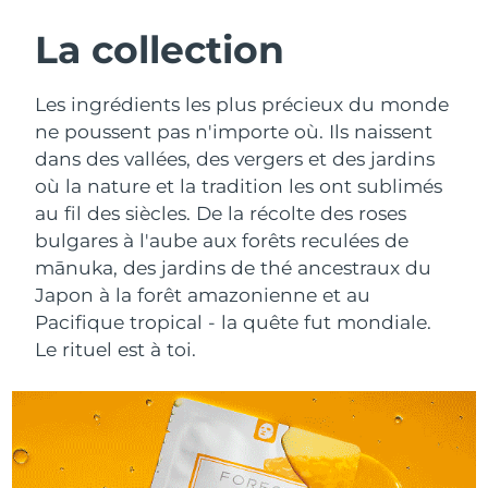
ROUTINE DE BEAUTÉ SUÉDOISE
Autriche
Livraison estimée
8/10/26
La collection
Bahreïn
Livraison estimée
8/11/26
Les ingrédients les plus précieux du monde
Nettoyage du visage
Lifting
ne poussent pas n'importe où. Ils naissent
Belgique
Livraison estimée
8/10/26
dans des vallées, des vergers et des jardins
LUNA™ 4 coffret
BEAR™ 2 coffret
où la nature et la tradition les ont sublimés
Bermudes
Livraison estimée
8/16/26
Anti-aging massage
Microcurrent toning
au fil des siècles. De la récolte des roses
Bosnie-Herzégovine
bulgares à l'aube aux forêts reculées de
Livraison estimée
8/13/26
Hydratation
Soin bucco-dentaire
mānuka, des jardins de thé ancestraux du
LUNA™ 4 Plus
BEAR™ 2 go
Brunei
Livraison estimée
8/15/26
Japon à la forêt amazonienne et au
UFO™ 3 coffret
issa™ 4
Massage, LED heating
Microcurrent toning on-the-go
Pacifique tropical - la quête fut mondiale.
FAQ™ TRAITEMENT ANTI-ÂGE
Deep facial hydration
Hybrid silicone sonic toothbrush
Bulgarie
Livraison estimée
8/10/26
Le rituel est à toi.
NEW
LUNA™ 4 Men
BEAR™ 2 eyes & lips
Canada
Livraison estimée
8/14/26
UFO™ 3 LED
issa™ 4 plus
For men, anti-aging massage
Microcurrent line smoothing device
Near-infrared and red light therapy
Smart hybrid silicone sonic toothbrush
Chili
Livraison estimée
8/14/26
device
Anti-âge
Traitements LED