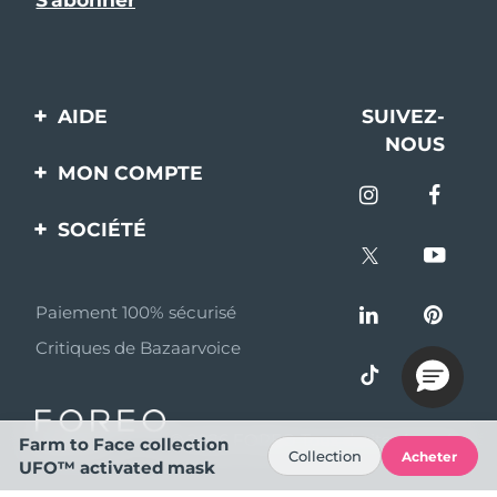
AIDE
SUIVEZ-
NOUS
Contactez-nous
MON COMPTE
Commandes et
Enregistrement produit
livraisons
SOCIÉTÉ
Aide
Garantie et retours
A propos de FOREO
Questions et réponses
Paiement 100% sécurisé
Programme d’affiliation
Critiques de Bazaarvoice
Informations sur la
Nouvelles d'affiliation
batterie
MYSA
© 2026 FOREO Tous droits réservés
Partenaires
Farm to Face collection
Collection
Acheter
distributeurs
UFO™ activated mask