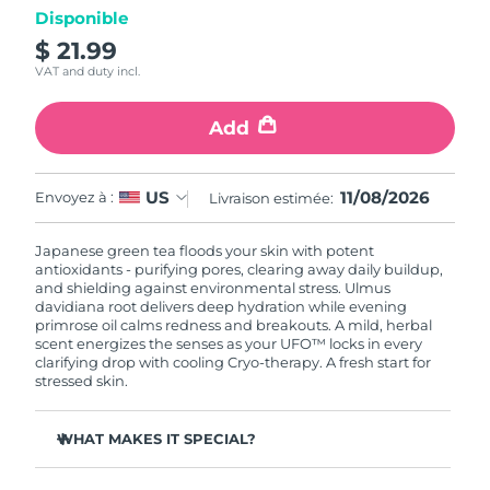
Disponible
$ 21.99
R.A.S. chinoise de
Livraison estimée
8/12/26
Macao
VAT and duty incl.
Malaisie
Livraison estimée
8/13/26
Add
Malte
Livraison estimée
8/10/26
11/08/2026
US
Envoyez à :
Livraison estimée:
Mexique
Livraison estimée
8/14/26
Japanese green tea floods your skin with potent
antioxidants - purifying pores, clearing away daily buildup,
Monaco
Livraison estimée
8/11/26
and shielding against environmental stress. Ulmus
davidiana root delivers deep hydration while evening
primrose oil calms redness and breakouts. A mild, herbal
Pays-Bas
Livraison estimée
8/10/26
scent energizes the senses as your UFO™ locks in every
clarifying drop with cooling Cryo-therapy. A fresh start for
Nouvelle-Zélande
stressed skin.
Livraison estimée
8/10/26
Norvège
Livraison estimée
8/10/26
WHAT MAKES IT SPECIAL?
Pine needle extract regulates sebum and minimizes
Oman
Livraison estimée
8/13/26