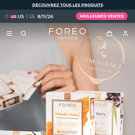
Aller
DÉCOUVREZ TOUS LES PRODUITS
au
contenu
principal
US
8/11/26
MEILLEURES VENTES
NOUVEAU
Se connecter
Langue
BREAKING NEWS
Profil de l'utilisateur
English
Deutsch
Español
Mes appareils
FAQ™ Pure Beauty-Tech Elixir
Français
Italiano
Português
Mes commandes
Polski
Svenska
Русский
Türkçe
简体中文
繁體中文
Mes adresses
issa™ Teeth Whitening Set
Mes abonnements