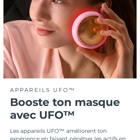
Turquie
Livraison estimée
8/11/26
Émirats arabes unis
Livraison estimée
8/11/26
Royaume-Uni
Livraison estimée
8/10/26
États-Unis
Livraison estimée
8/11/26
Ouzbékistan
Livraison estimée
8/15/26
Viêt Nam
Livraison estimée
8/16/26
APPAREILS UFO™
Booste ton masque
avec UFO™
Les appareils UFO™ améliorent ton
expérience en faisant pénétrer les actifs en