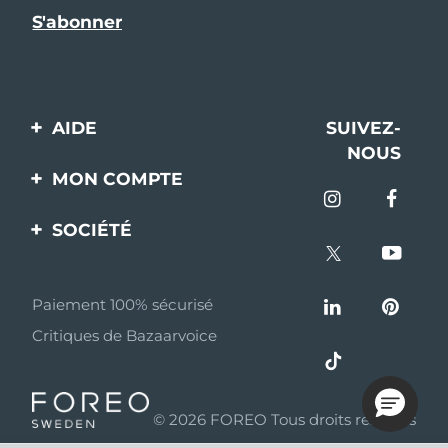
AIDE
SUIVEZ-
NOUS
Contactez-nous
MON COMPTE
Commandes et
Enregistrement produit
livraisons
SOCIÉTÉ
Aide
Garantie et retours
A propos de FOREO
Questions et réponses
Paiement 100% sécurisé
Programme d’affiliation
Critiques de Bazaarvoice
Informations sur la
Nouvelles d'affiliation
batterie
MYSA
© 2026 FOREO Tous droits réservés
Partenaires
distributeurs