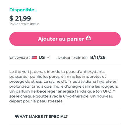
Disponible
R.A.S. chinoise de
Livraison estimée
8/11/26
$ 21,99
Macao
TVA et droits inclus
Malaisie
Livraison estimée
8/12/26
Ajouter au panier
Malte
Livraison estimée
8/9/26
8/11/26
US
Envoyez à :
Livraison estimée:
Mexique
Livraison estimée
8/13/26
Le thé vert japonais inonde ta peau d'antioxydants
Monaco
Livraison estimée
8/10/26
puissants - purifie les pores, élimine les impuretés et
protège du stress. La racine d'Ulmus davidiana hydrate en
profondeur tandis que l'huile d'onagre calme les rougeurs.
Pays-Bas
Livraison estimée
8/9/26
Un parfum herbacé léger énergise tandis que ton UFO™
scelle chaque goutte avec la Cryo-thérapie. Un nouveau
Nouvelle-Zélande
départ pour la peau stressée.
Livraison estimée
8/9/26
Norvège
Livraison estimée
8/9/26
WHAT MAKES IT SPECIAL?
L'extrait d'aiguille de pin régule le sébum et resserre les
Oman
Livraison estimée
8/12/26