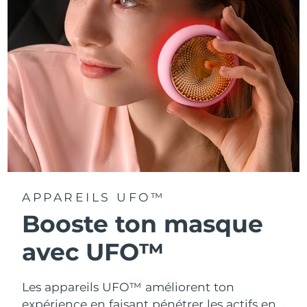
Turquie
Livraison estimée
8/10/26
Émirats arabes unis
Livraison estimée
8/10/26
Royaume-Uni
Livraison estimée
8/9/26
États-Unis
Livraison estimée
8/10/26
Ouzbékistan
Livraison estimée
8/14/26
Viêt Nam
Livraison estimée
8/15/26
APPAREILS UFO™
Booste ton masque
avec UFO™
Les appareils UFO™ améliorent ton
expérience en faisant pénétrer les actifs en