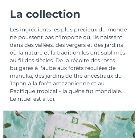
ROUTINE DE BEAUTÉ SUÉDOISE
Autriche
Livraison estimée
8/9/26
La collection
Bahreïn
Livraison estimée
8/10/26
Les ingrédients les plus précieux du monde
Nettoyage du visage
Lifting
ne poussent pas n'importe où. Ils naissent
Belgique
Livraison estimée
8/9/26
dans des vallées, des vergers et des jardins
LUNA™ 4 coffret
BEAR™ 2 coffret
où la nature et la tradition les ont sublimés
Bermudes
Livraison estimée
8/15/26
Anti-aging massage
Microcurrent toning
au fil des siècles. De la récolte des roses
Bosnie-Herzégovine
bulgares à l'aube aux forêts reculées de
Livraison estimée
8/12/26
Hydratation
Soin bucco-dentaire
mānuka, des jardins de thé ancestraux du
LUNA™ 4 Plus
BEAR™ 2 go
Brunei
Livraison estimée
8/14/26
Japon à la forêt amazonienne et au
UFO™ 3 coffret
issa™ 4
Massage, LED heating
Microcurrent toning on-the-go
Pacifique tropical - la quête fut mondiale.
FAQ™ TRAITEMENT ANTI-ÂGE
Deep facial hydration
Hybrid silicone sonic toothbrush
Bulgarie
Livraison estimée
8/9/26
Le rituel est à toi.
NEW
LUNA™ 4 Men
BEAR™ 2 eyes & lips
Canada
Livraison estimée
8/13/26
UFO™ 3 LED
issa™ 4 plus
For men, anti-aging massage
Microcurrent line smoothing device
Near-infrared and red light therapy
Smart hybrid silicone sonic toothbrush
Chili
Livraison estimée
8/13/26
device
Anti-âge
Traitements LED