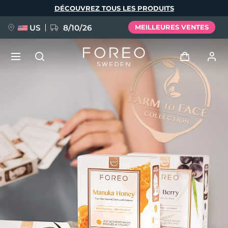
Aller
DÉCOUVREZ TOUS LES PRODUITS
au
contenu
principal
US
8/10/26
MEILLEURES VENTES
NOUVEAU
Se connecter
Langue
BREAKING NEWS
Profil de l'utilisateur
English
Deutsch
Español
Mes appareils
FAQ™ Pure Beauty-Tech Elixir
Français
Italiano
Português
Mes commandes
Polski
Svenska
Русский
Türkçe
简体中文
繁體中文
Mes adresses
issa™ Teeth Whitening Set
Mes abonnements