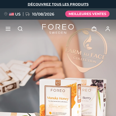
Aller
DÉCOUVREZ TOUS LES PRODUITS
au
contenu
principal
US
10/08/2026
MEILLEURES VENTES
NOUVEAU
Se connecter
Langue
BREAKING NEWS
Profil de l'utilisateur
English
Deutsch
Español
Mes appareils
FAQ™ Pure Beauty-Tech Elixir
Français
Italiano
Português
Mes commandes
Polski
Svenska
Русский
Türkçe
简体中文
繁體中文
Mes adresses
issa™ Teeth Whitening Set
Mes abonnements