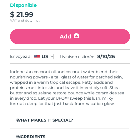
Disponible
$ 21.99
R.A.S. chinoise de
Livraison estimée
8/11/26
Macao
VAT and duty incl.
Malaisie
Livraison estimée
8/12/26
Add
Malte
Livraison estimée
8/9/26
8/10/26
US
Envoyez à :
Livraison estimée:
Mexique
Livraison estimée
8/13/26
Indonesian coconut oil and coconut water blend their
nourishing powers - a tall glass of water for parched skin,
Monaco
Livraison estimée
8/10/26
wrapped in a warm tropical escape. Fatty acids and
proteins melt into skin and leave it incredibly soft. Shea
butter and squalane restore bounce while ceramides seal
Pays-Bas
Livraison estimée
8/9/26
in every drop. Let your UFO™ sweep this lush, milky
formula deep for that just-back-from-vacation glow.
Nouvelle-Zélande
Livraison estimée
8/9/26
WHAT MAKES IT SPECIAL?
Norvège
Livraison estimée
8/9/26
Jojoba seed oil and panthenol soften and smooth - rich
nourishment without the greasy aftermath.
INGREDIENTS
Oman
Livraison estimée
8/12/26