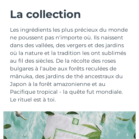
ROUTINE DE BEAUTÉ SUÉDOISE
Autriche
Livraison estimée
8/9/26
La collection
Bahreïn
Livraison estimée
8/10/26
Les ingrédients les plus précieux du monde
Nettoyage du visage
Lifting
ne poussent pas n'importe où. Ils naissent
Belgique
Livraison estimée
8/9/26
dans des vallées, des vergers et des jardins
LUNA™ 4 coffret
BEAR™ 2 coffret
où la nature et la tradition les ont sublimés
Bermudes
Livraison estimée
8/15/26
Anti-aging massage
Microcurrent toning
au fil des siècles. De la récolte des roses
Bosnie-Herzégovine
bulgares à l'aube aux forêts reculées de
Livraison estimée
8/12/26
Hydratation
Soin bucco-dentaire
mānuka, des jardins de thé ancestraux du
LUNA™ 4 Plus
BEAR™ 2 go
Brunei
Livraison estimée
8/14/26
Japon à la forêt amazonienne et au
UFO™ 3 coffret
issa™ 4
Massage, LED heating
Microcurrent toning on-the-go
Pacifique tropical - la quête fut mondiale.
FAQ™ TRAITEMENT ANTI-ÂGE
Deep facial hydration
Hybrid silicone sonic toothbrush
Bulgarie
Livraison estimée
8/9/26
Le rituel est à toi.
NEW
LUNA™ 4 Men
BEAR™ 2 eyes & lips
Canada
Livraison estimée
8/13/26
UFO™ 3 LED
issa™ 4 plus
For men, anti-aging massage
Microcurrent line smoothing device
Near-infrared and red light therapy
Smart hybrid silicone sonic toothbrush
Chili
Livraison estimée
8/13/26
device
Anti-âge
Traitements LED