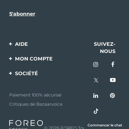
AIDE
SUIVEZ-
NOUS
Contactez-nous
MON COMPTE
Commandes et
Enregistrement produit
livraisons
SOCIÉTÉ
Aide
Garantie et retours
A propos de FOREO
Questions et réponses
Paiement 100% sécurisé
Programme d’affiliation
Critiques de Bazaarvoice
Informations sur la
Nouvelles d'affiliation
batterie
MYSA
Commencer le chat
© 2026 FOREO Tous droits réservés