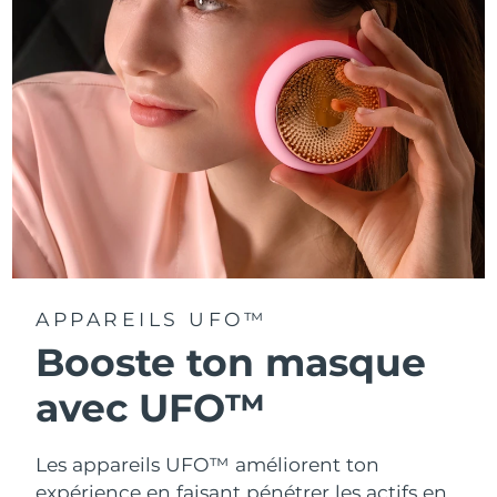
Turquie
Livraison estimée
8/9/26
Émirats arabes unis
Livraison estimée
8/9/26
Royaume-Uni
Livraison estimée
8/8/26
États-Unis
Livraison estimée
8/9/26
Ouzbékistan
Livraison estimée
8/13/26
Viêt Nam
Livraison estimée
8/14/26
APPAREILS UFO™
Booste ton masque
avec UFO™
Les appareils UFO™ améliorent ton
expérience en faisant pénétrer les actifs en