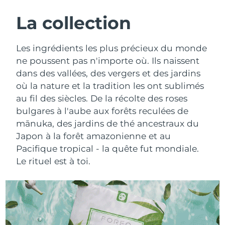
ROUTINE DE BEAUTÉ SUÉDOISE
Autriche
Livraison estimée
8/8/26
La collection
Bahreïn
Livraison estimée
8/9/26
Les ingrédients les plus précieux du monde
Nettoyage du visage
Lifting
ne poussent pas n'importe où. Ils naissent
Belgique
Livraison estimée
8/8/26
dans des vallées, des vergers et des jardins
LUNA™ 4 coffret
BEAR™ 2 coffret
où la nature et la tradition les ont sublimés
Bermudes
Livraison estimée
8/14/26
Anti-aging massage
Microcurrent toning
au fil des siècles. De la récolte des roses
Bosnie-Herzégovine
bulgares à l'aube aux forêts reculées de
Livraison estimée
8/11/26
Hydratation
Soin bucco-dentaire
mānuka, des jardins de thé ancestraux du
LUNA™ 4 Plus
BEAR™ 2 go
Brunei
Livraison estimée
8/13/26
Japon à la forêt amazonienne et au
UFO™ 3 coffret
issa™ 4
Massage, LED heating
Microcurrent toning on-the-go
Pacifique tropical - la quête fut mondiale.
FAQ™ TRAITEMENT ANTI-ÂGE
Deep facial hydration
Hybrid silicone sonic toothbrush
Bulgarie
Livraison estimée
8/8/26
Le rituel est à toi.
NEW
LUNA™ 4 Men
BEAR™ 2 eyes & lips
Canada
Livraison estimée
8/12/26
UFO™ 3 LED
issa™ 4 plus
For men, anti-aging massage
Microcurrent line smoothing device
Near-infrared and red light therapy
Smart hybrid silicone sonic toothbrush
Chili
Livraison estimée
8/12/26
device
Anti-âge
Traitements LED