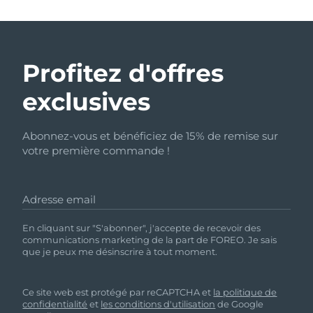
Profitez d'offres
exclusives
Abonnez-vous et bénéficiez de 15% de remise sur
votre première commande !
Adresse email
En cliquant sur "S'abonner", j'accepte de recevoir des
communications marketing de la part de FOREO. Je sais
que je peux me désinscrire à tout moment.
Ce site web est protégé par reCAPTCHA et
la politique de
confidentialité
et
les conditions d'utilisation
de Google