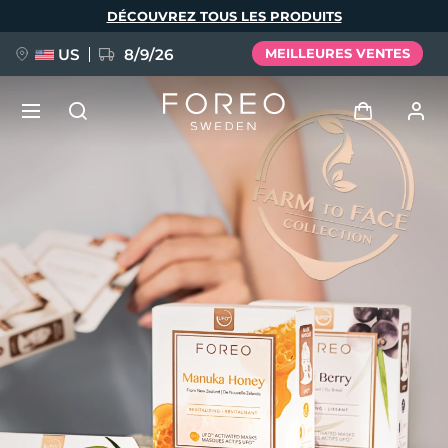
Aller
DÉCOUVREZ TOUS LES PRODUITS
au
contenu
principal
US
8/9/26
MEILLEURES VENTES
NOUVEAU
Se connecter
Langue
BREAKING NEWS
Profil de l'utilisateur
English
Deutsch
Español
Mes appareils
FAQ™ Pure Beauty-Tech Elixir
Français
Italiano
Português
Mes commandes
Polski
Svenska
Русский
Türkçe
简体中文
繁體中文
Mes adresses
issa™ Teeth Whitening Set
Mes abonnements