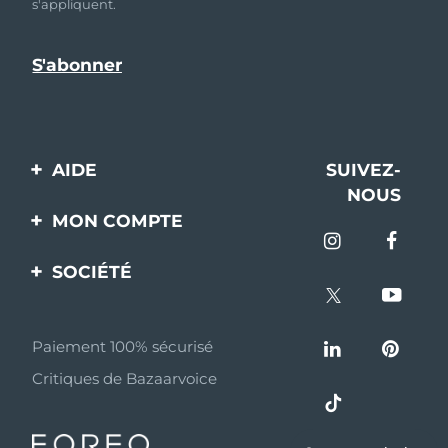
s'appliquent.
AIDE
SUIVEZ-
NOUS
Contactez-nous
MON COMPTE
Commandes et
Enregistrement produit
livraisons
SOCIÉTÉ
Aide
Garantie et retours
A propos de FOREO
Questions et réponses
Paiement 100% sécurisé
Programme d’affiliation
Critiques de Bazaarvoice
Informations sur la
Nouvelles d'affiliation
batterie
MYSA