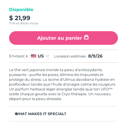
Disponible
R.A.S. chinoise de
Livraison estimée
8/10/26
$ 21,99
Macao
TVA et droits inclus
Malaisie
Livraison estimée
8/11/26
Ajouter au panier
Malte
Livraison estimée
8/8/26
8/9/26
US
Envoyez à :
Livraison estimée:
Mexique
Livraison estimée
8/12/26
Le thé vert japonais inonde ta peau d'antioxydants
Monaco
Livraison estimée
8/9/26
puissants - purifie les pores, élimine les impuretés et
protège du stress. La racine d'Ulmus davidiana hydrate en
profondeur tandis que l'huile d'onagre calme les rougeurs.
Pays-Bas
Livraison estimée
8/8/26
Un parfum herbacé léger énergise tandis que ton UFO™
scelle chaque goutte avec la Cryo-thérapie. Un nouveau
Nouvelle-Zélande
départ pour la peau stressée.
Livraison estimée
8/8/26
Norvège
Livraison estimée
8/8/26
WHAT MAKES IT SPECIAL?
L'extrait d'aiguille de pin régule le sébum et resserre les
Oman
Livraison estimée
8/11/26