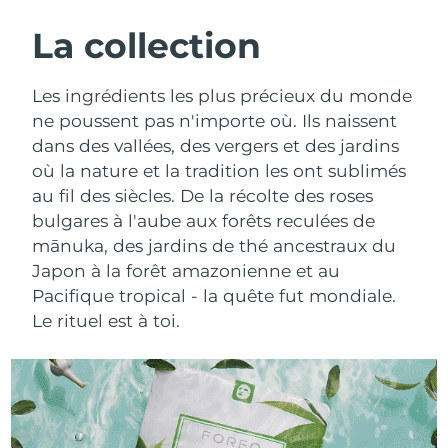
ROUTINE DE BEAUTÉ SUÉDOISE
Autriche
Livraison estimée
8/10/26
La collection
Bahreïn
Livraison estimée
8/11/26
Les ingrédients les plus précieux du monde
Nettoyage du visage
Lifting
ne poussent pas n'importe où. Ils naissent
Belgique
Livraison estimée
8/10/26
dans des vallées, des vergers et des jardins
LUNA™ 4 coffret
BEAR™ 2 coffret
où la nature et la tradition les ont sublimés
Bermudes
Livraison estimée
8/16/26
Anti-aging massage
Microcurrent toning
au fil des siècles. De la récolte des roses
Bosnie-Herzégovine
bulgares à l'aube aux forêts reculées de
Livraison estimée
8/13/26
Hydratation
Soin bucco-dentaire
mānuka, des jardins de thé ancestraux du
LUNA™ 4 Plus
BEAR™ 2 go
Brunei
Livraison estimée
8/15/26
Japon à la forêt amazonienne et au
UFO™ 3 coffret
issa™ 4
Massage, LED heating
Microcurrent toning on-the-go
Pacifique tropical - la quête fut mondiale.
FAQ™ TRAITEMENT ANTI-ÂGE
Deep facial hydration
Hybrid silicone sonic toothbrush
Bulgarie
Livraison estimée
8/10/26
Le rituel est à toi.
NEW
LUNA™ 4 Men
BEAR™ 2 eyes & lips
Canada
Livraison estimée
8/14/26
UFO™ 3 LED
issa™ 4 plus
For men, anti-aging massage
Microcurrent line smoothing device
Near-infrared and red light therapy
Smart hybrid silicone sonic toothbrush
Chili
Livraison estimée
8/14/26
device
Anti-âge
Traitements LED