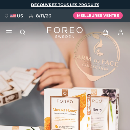
Aller
DÉCOUVREZ TOUS LES PRODUITS
au
contenu
principal
US
8/11/26
MEILLEURES VENTES
NOUVEAU
Se connecter
Langue
BREAKING NEWS
Profil de l'utilisateur
English
Deutsch
Español
Mes appareils
FAQ™ Pure Beauty-Tech Elixir
Français
Italiano
Português
Mes commandes
Polski
Svenska
Русский
Türkçe
简体中文
繁體中文
Mes adresses
issa™ Teeth Whitening Set
Mes abonnements