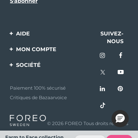
AIDE
SUIVEZ-
NOUS
Contactez-nous
MON COMPTE
Commandes et
Enregistrement produit
livraisons
SOCIÉTÉ
Aide
Garantie et retours
A propos de FOREO
Questions et réponses
Paiement 100% sécurisé
Programme d’affiliation
Critiques de Bazaarvoice
Informations sur la
Nouvelles d'affiliation
batterie
MYSA
© 2026 FOREO Tous droits réservés
Partenaires
distributeurs
Farm to Face collection