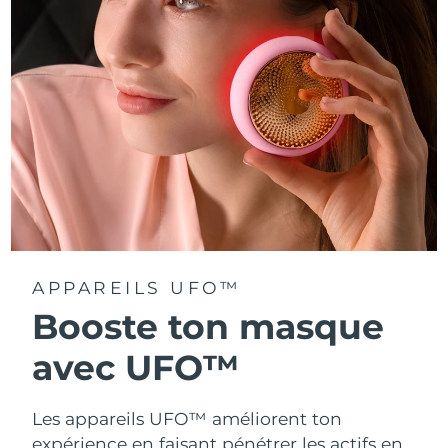
Turquie
Livraison estimée
8/11/26
Émirats arabes unis
Livraison estimée
8/11/26
Royaume-Uni
Livraison estimée
8/10/26
États-Unis
Livraison estimée
8/11/26
Ouzbékistan
Livraison estimée
8/15/26
Viêt Nam
Livraison estimée
8/16/26
APPAREILS UFO™
Booste ton masque
avec UFO™
Les appareils UFO™ améliorent ton
expérience en faisant pénétrer les actifs en