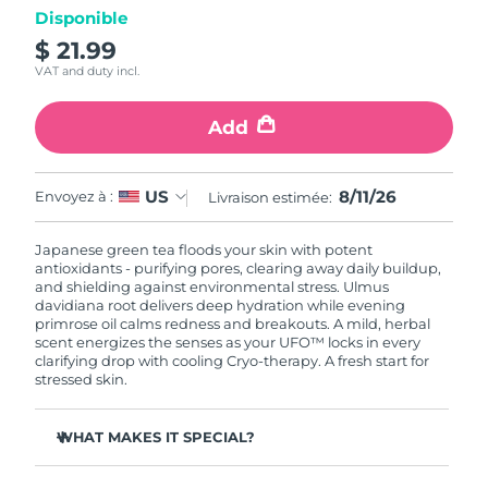
Disponible
$ 21.99
R.A.S. chinoise de
Livraison estimée
8/12/26
Macao
VAT and duty incl.
Malaisie
Livraison estimée
8/13/26
Add
Malte
Livraison estimée
8/10/26
8/11/26
US
Envoyez à :
Livraison estimée:
Mexique
Livraison estimée
8/14/26
Japanese green tea floods your skin with potent
antioxidants - purifying pores, clearing away daily buildup,
Monaco
Livraison estimée
8/11/26
and shielding against environmental stress. Ulmus
davidiana root delivers deep hydration while evening
primrose oil calms redness and breakouts. A mild, herbal
Pays-Bas
Livraison estimée
8/10/26
scent energizes the senses as your UFO™ locks in every
clarifying drop with cooling Cryo-therapy. A fresh start for
Nouvelle-Zélande
stressed skin.
Livraison estimée
8/10/26
Norvège
Livraison estimée
8/10/26
WHAT MAKES IT SPECIAL?
Pine needle extract regulates sebum and minimizes
Oman
Livraison estimée
8/13/26