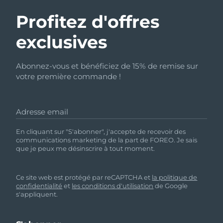
Profitez d'offres
exclusives
Abonnez-vous et bénéficiez de 15% de remise sur
votre première commande !
Adresse email
En cliquant sur "S'abonner", j'accepte de recevoir des
communications marketing de la part de FOREO. Je sais
que je peux me désinscrire à tout moment.
Ce site web est protégé par reCAPTCHA et
la politique de
confidentialité
et
les conditions d'utilisation
de Google
s'appliquent.