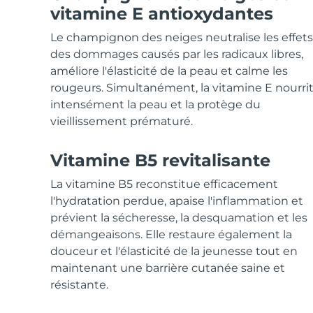
Soins de la peau KIWI™
All acne treatment devices
All revitalizing eye massagers
Serum
vitamine E antioxydantes
issa™ Teeth Whitening Gel
Advanced pore care essentials
For healthy hair
18% PAP
Le champignon des neiges neutralise les effets
Cosmétiques
Hommes
des dommages causés par les radicaux libres,
améliore l'élasticité de la peau et calme les
rougeurs. Simultanément, la vitamine E nourri
intensément la peau et la protège du
vieillissement prématuré.
Acheter tout
Vitamine B5 revitalisante
La vitamine B5 reconstitue efficacement
FOREO APP
l'hydratation perdue, apaise l'inflammation et
prévient la sécheresse, la desquamation et les
À PROPROS
démangeaisons. Elle restaure également la
douceur et l'élasticité de la jeunesse tout en
maintenant une barrière cutanée saine et
résistante.