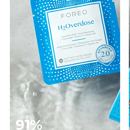
t
91%