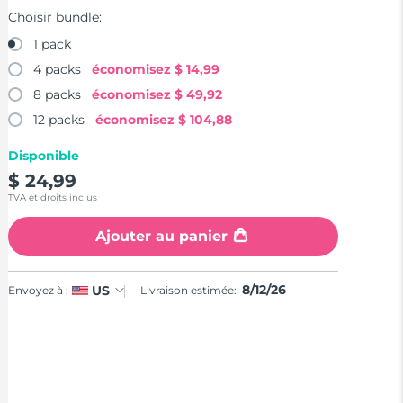
Choisir bundle:
1 pack
4 packs
économisez
$ 14,99
8 packs
économisez
$ 49,92
12 packs
économisez
$ 104,88
Disponible
$ 24,99
TVA et droits inclus
Ajouter au panier
8/12/26
US
Envoyez à :
Livraison estimée: