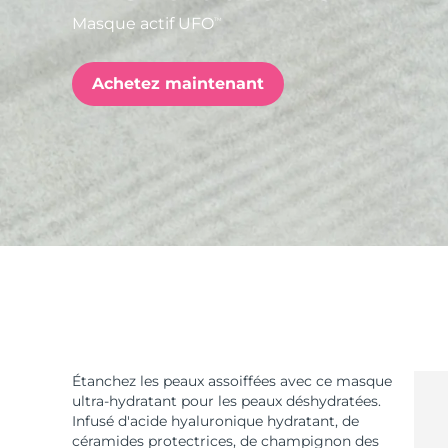
Masque actif UFO
TM
issa™ Teeth Whitening Set
Achetez maintenant
FAQ™ Dual LED Panel
POPULAIRE
Offres spéciales
Bestsellers
Étanchez les peaux assoiffées avec ce masque
ultra-hydratant pour les peaux déshydratées.
Infusé d'acide hyaluronique hydratant, de
céramides protectrices, de champignon des