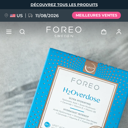
Aller
DÉCOUVREZ TOUS LES PRODUITS
au
contenu
principal
US
11/08/2026
MEILLEURES VENTES
NOUVEAU
Se connecter
Langue
BREAKING NEWS
Profil de l'utilisateur
English
Deutsch
Español
Mes appareils
FAQ™ Pure Beauty-Tech Elixir
Français
Italiano
Português
Mes commandes
Polski
Svenska
Русский
Türkçe
简体中文
繁體中文
Mes adresses
issa™ Teeth Whitening Set
Mes abonnements