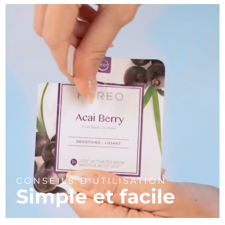
Turquie
Livraison estimée
8/11/26
Émirats arabes unis
Livraison estimée
8/11/26
Royaume-Uni
Livraison estimée
8/10/26
États-Unis
Livraison estimée
8/11/26
Ouzbékistan
Livraison estimée
8/15/26
Viêt Nam
Livraison estimée
8/16/26
CONSEILS D'UTILISATION
Simple et facile