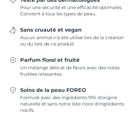
Singapour
Livraison estimée
8/12/26
Pour une sécurité et une efficacité optimales.
Convient à tous les types de peau.
Slovaquie
Livraison estimée
8/10/26
Sans cruauté et vegan
Slovénie
Livraison estimée
8/10/26
Aucun animal n'a été utilisé lors de la création
ou du test de ce produit.
Afrique du Sud
Livraison estimée
8/18/26
Parfum floral et fruité
Corée du Sud
Livraison estimée
8/12/26
Un mélange délicat de fleurs avec des notes
fruitées relaxantes.
Espagne
Livraison estimée
8/10/26
Suède
Soins de la peau FOREO
Livraison estimée
8/10/26
Formulé avec des ingrédients 91% d'origine
Suisse
naturelle et sans notre liste noire d'ingrédients
Livraison estimée
8/10/26
nocifs.
Taïwan
Livraison estimée
8/15/26
Thaïlande
Livraison estimée
8/14/26