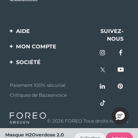
AIDE
SUIVEZ-
NOUS
Contactez-nous
MON COMPTE
Commandes et
Enregistrement produit
livraisons
SOCIÉTÉ
Aide
Garantie et retours
A propos de FOREO
Questions et réponses
Paiement 100% sécurisé
Programme d’affiliation
Critiques de Bazaarvoice
Informations sur la
Nouvelles d'affiliation
batterie
MYSA
© 2026 FOREO Tous droits réservés
Partenaires
distributeurs
Masque H2Overdose 2.0