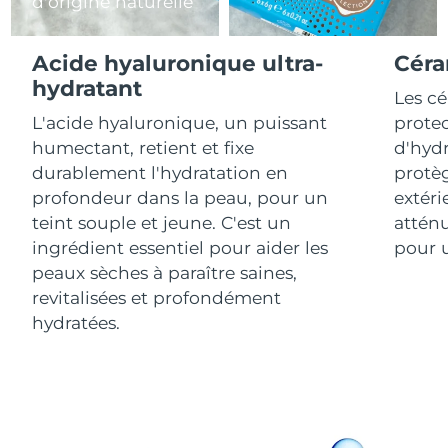
d'origine naturelle
R.A.S. chinoise de
Livraison estimée
8/12/26
Acide hyaluronique ultra-
Céra
Macao
hydratant
Les c
Malaisie
Livraison estimée
8/13/26
L'acide hyaluronique, un puissant
protec
humectant, retient et fixe
d'hydr
Malte
Livraison estimée
8/10/26
durablement l'hydratation en
protèg
profondeur dans la peau, pour un
extéri
Mexique
Livraison estimée
8/14/26
teint souple et jeune. C'est un
atténu
ingrédient essentiel pour aider les
pour u
Monaco
Livraison estimée
8/11/26
peaux sèches à paraître saines,
revitalisées et profondément
Pays-Bas
Livraison estimée
8/10/26
hydratées.
Nouvelle-Zélande
Livraison estimée
8/10/26
Norvège
Livraison estimée
8/10/26
Oman
Livraison estimée
8/13/26