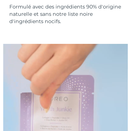
Formulé avec des ingrédients 90% d'origine
Turquie
Livraison estimée
8/10/26
naturelle et sans notre liste noire
d'ingrédients nocifs.
Émirats arabes unis
Livraison estimée
8/10/26
Royaume-Uni
Livraison estimée
8/9/26
États-Unis
Livraison estimée
8/10/26
Ouzbékistan
Livraison estimée
8/14/26
Viêt Nam
Livraison estimée
8/15/26