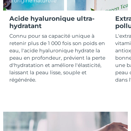
d'origine naturelle
R.A.S. chinoise de
Livraison estimée
8/11/26
Acide hyaluronique ultra-
Extr
Macao
hydratant
poll
Malaisie
Livraison estimée
8/12/26
Connu pour sa capacité unique à
L'extr
retenir plus de 1 000 fois son poids en
vitami
Malte
Livraison estimée
8/9/26
eau, l'acide hyaluronique hydrate la
antiox
peau en profondeur, prévient la perte
bonne
Mexique
Livraison estimée
8/13/26
d'hydratation et améliore l'élasticité,
une ba
laissant la peau lisse, souple et
peau d
Monaco
Livraison estimée
8/10/26
régénérée.
dans 
Pays-Bas
Livraison estimée
8/9/26
Nouvelle-Zélande
Livraison estimée
8/9/26
Norvège
Livraison estimée
8/9/26
Oman
Livraison estimée
8/12/26