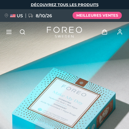
Aller
DÉCOUVREZ TOUS LES PRODUITS
au
contenu
principal
US
8/10/26
MEILLEURES VENTES
NOUVEAU
Se connecter
Langue
BREAKING NEWS
Profil de l'utilisateur
English
Deutsch
Español
Mes appareils
FAQ™ Pure Beauty-Tech Elixir
Français
Italiano
Português
Mes commandes
Polski
Svenska
Русский
Türkçe
简体中文
繁體中文
Mes adresses
issa™ Teeth Whitening Set
Mes abonnements