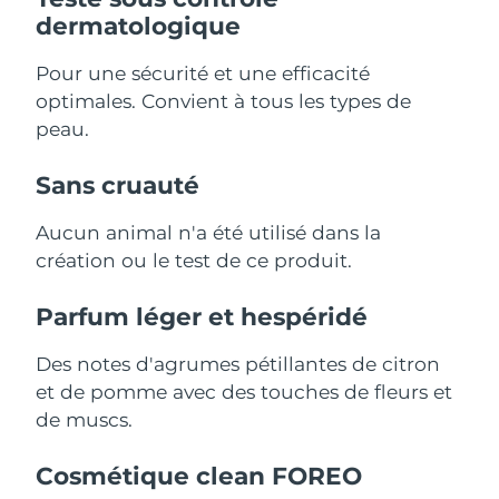
Singapour
Livraison estimée
8/11/26
dermatologique
Slovaquie
Livraison estimée
8/9/26
Pour une sécurité et une efficacité
optimales. Convient à tous les types de
Slovénie
Livraison estimée
8/9/26
peau.
Afrique du Sud
Livraison estimée
8/17/26
Sans cruauté
Corée du Sud
Livraison estimée
8/11/26
Aucun animal n'a été utilisé dans la
création ou le test de ce produit.
Espagne
Livraison estimée
8/9/26
Parfum léger et hespéridé
Suède
Livraison estimée
8/9/26
Des notes d'agrumes pétillantes de citron
Suisse
Livraison estimée
8/9/26
et de pomme avec des touches de fleurs et
de muscs.
Taïwan
Livraison estimée
8/14/26
Cosmétique clean FOREO
Thaïlande
Livraison estimée
8/13/26