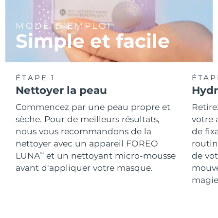
MODE D'EMPLOI
Simple et facile
ÉTAPE 1
ÉTAP
Nettoyer la peau
Hydr
Commencez par une peau propre et
Retire
sèche. Pour de meilleurs résultats,
votre
nous vous recommandons de la
de fix
nettoyer avec un appareil FOREO
routin
LUNA
et un nettoyant micro-mousse
de vot
TM
avant d'appliquer votre masque.
mouve
magie