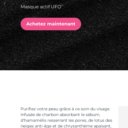
Masque actif UFO
TM
issa™ Teeth Whitening Set
Achetez maintenant
FAQ™ Dual LED Panel
POPULAIRE
Offres spéciales
Bestsellers
Purifiez votre peau grâce à ce soin du visage.
Infusée de charbon absorbant le sébum,
d'hamamélis resserrant les pores, de lotus des
neiges anti-âge et de chrysanthème apaisant,