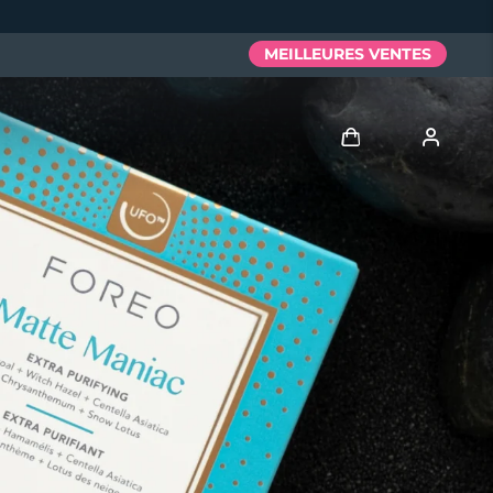
MEILLEURES VENTES
Se connecter
Profil de l'utilisateur
Mes appareils
Mes commandes
Mes adresses
Mes abonnements