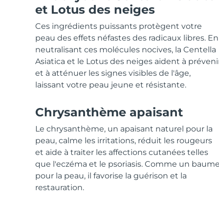
Soins de la peau KIWI™
All acne treatment devices
All revitalizing eye massagers
Serum
et Lotus des neiges
issa™ Teeth Whitening Gel
Advanced pore care essentials
For healthy hair
18% PAP
Ces ingrédients puissants protègent votre
Cosmétiques
Hommes
peau des effets néfastes des radicaux libres. En
neutralisant ces molécules nocives, la Centella
Asiatica et le Lotus des neiges aident à préveni
et à atténuer les signes visibles de l'âge,
laissant votre peau jeune et résistante.
Acheter tout
Chrysanthème apaisant
Le chrysanthème, un apaisant naturel pour la
FOREO APP
peau, calme les irritations, réduit les rougeurs
et aide à traiter les affections cutanées telles
À PROPROS
que l'eczéma et le psoriasis. Comme un baum
pour la peau, il favorise la guérison et la
restauration.