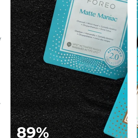
r
e
89%