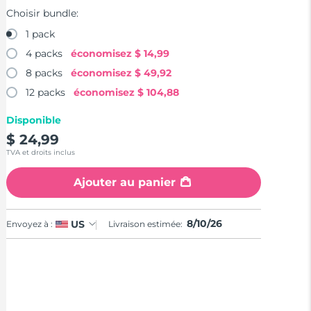
Choisir bundle:
1 pack
4 packs
économisez
$ 14,99
8 packs
économisez
$ 49,92
12 packs
économisez
$ 104,88
Disponible
$ 24,99
TVA et droits inclus
Ajouter au panier
8/10/26
US
Envoyez à :
Livraison estimée: