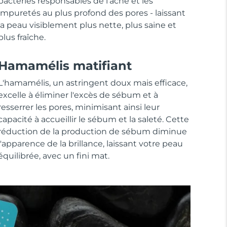
bactéries responsables de l'acné et les
impuretés au plus profond des pores - laissant
la peau visiblement plus nette, plus saine et
plus fraîche.
Hamamélis matifiant
L'hamamélis, un astringent doux mais efficace,
excelle à éliminer l'excès de sébum et à
resserrer les pores, minimisant ainsi leur
capacité à accueillir le sébum et la saleté. Cette
réduction de la production de sébum diminue
l'apparence de la brillance, laissant votre peau
équilibrée, avec un fini mat.