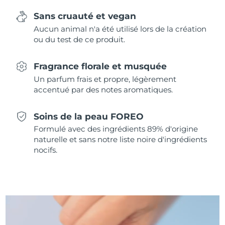
Singapour
Livraison estimée
8/12/26
Sans cruauté et vegan
Aucun animal n'a été utilisé lors de la création
Slovaquie
Livraison estimée
8/10/26
ou du test de ce produit.
Slovénie
Livraison estimée
8/10/26
Fragrance florale et musquée
Afrique du Sud
Un parfum frais et propre, légèrement
Livraison estimée
8/18/26
accentué par des notes aromatiques.
Corée du Sud
Livraison estimée
8/12/26
Soins de la peau FOREO
Espagne
Livraison estimée
8/10/26
Formulé avec des ingrédients 89% d'origine
naturelle et sans notre liste noire d'ingrédients
Suède
nocifs.
Livraison estimée
8/10/26
Suisse
Livraison estimée
8/10/26
Taïwan
Livraison estimée
8/15/26
Thaïlande
Livraison estimée
8/14/26