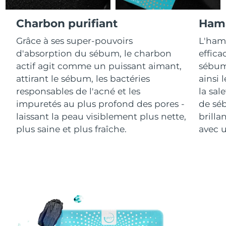
Charbon purifiant
Hama
R.A.S. chinoise de
Livraison estimée
8/12/26
Macao
Grâce à ses super-pouvoirs
L'ham
d'absorption du sébum, le charbon
effica
Malaisie
Livraison estimée
8/13/26
actif agit comme un puissant aimant,
sébum 
attirant le sébum, les bactéries
ainsi 
Malte
Livraison estimée
8/10/26
responsables de l'acné et les
la sal
impuretés au plus profond des pores -
de sé
Mexique
Livraison estimée
8/14/26
laissant la peau visiblement plus nette,
brilla
Monaco
plus saine et plus fraîche.
avec u
Livraison estimée
8/11/26
Pays-Bas
Livraison estimée
8/10/26
Nouvelle-Zélande
Livraison estimée
8/10/26
Norvège
Livraison estimée
8/10/26
Oman
Livraison estimée
8/13/26