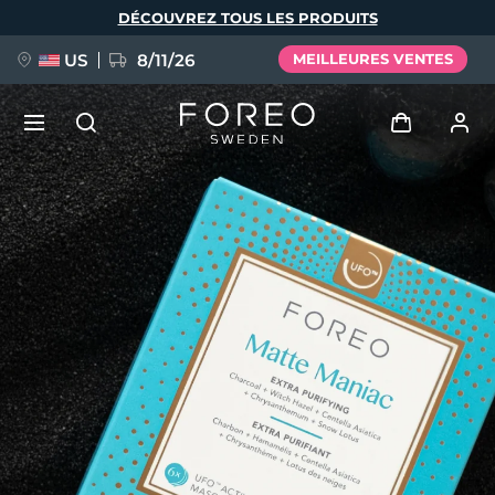
Aller
DÉCOUVREZ TOUS LES PRODUITS
au
contenu
principal
US
8/11/26
MEILLEURES VENTES
NOUVEAU
Se connecter
Langue
BREAKING NEWS
Profil de l'utilisateur
English
Deutsch
Español
Mes appareils
FAQ™ Pure Beauty-Tech Elixir
Français
Italiano
Português
Mes commandes
Polski
Svenska
Русский
Türkçe
简体中文
繁體中文
Mes adresses
issa™ Teeth Whitening Set
Mes abonnements