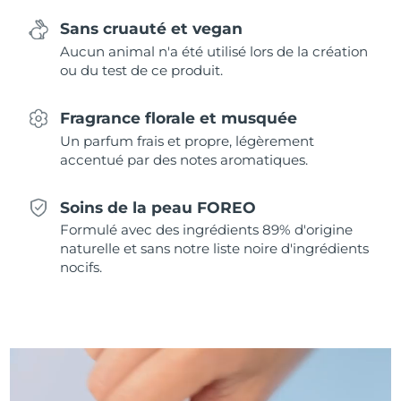
Singapour
Livraison estimée
11/8/26
Sans cruauté et vegan
Aucun animal n'a été utilisé lors de la création
Slovaquie
Livraison estimée
9/8/26
ou du test de ce produit.
Slovénie
Livraison estimée
9/8/26
Fragrance florale et musquée
Afrique du Sud
Un parfum frais et propre, légèrement
Livraison estimée
17/8/26
accentué par des notes aromatiques.
Corée du Sud
Livraison estimée
11/8/26
Soins de la peau FOREO
Espagne
Livraison estimée
9/8/26
Formulé avec des ingrédients 89% d'origine
naturelle et sans notre liste noire d'ingrédients
Suède
nocifs.
Livraison estimée
9/8/26
Suisse
Livraison estimée
9/8/26
Taïwan
Livraison estimée
14/8/26
Thaïlande
Livraison estimée
13/8/26