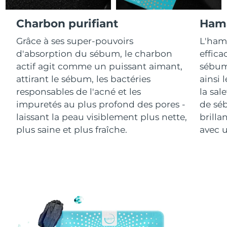
Charbon purifiant
Hama
R.A.S. chinoise de
Livraison estimée
11/8/26
Macao
Grâce à ses super-pouvoirs
L'ham
d'absorption du sébum, le charbon
effica
Malaisie
Livraison estimée
12/8/26
actif agit comme un puissant aimant,
sébum 
attirant le sébum, les bactéries
ainsi 
Malte
Livraison estimée
9/8/26
responsables de l'acné et les
la sal
impuretés au plus profond des pores -
de sé
Mexique
Livraison estimée
13/8/26
laissant la peau visiblement plus nette,
brilla
Monaco
plus saine et plus fraîche.
avec u
Livraison estimée
10/8/26
Pays-Bas
Livraison estimée
9/8/26
Nouvelle-Zélande
Livraison estimée
9/8/26
Norvège
Livraison estimée
9/8/26
Oman
Livraison estimée
12/8/26