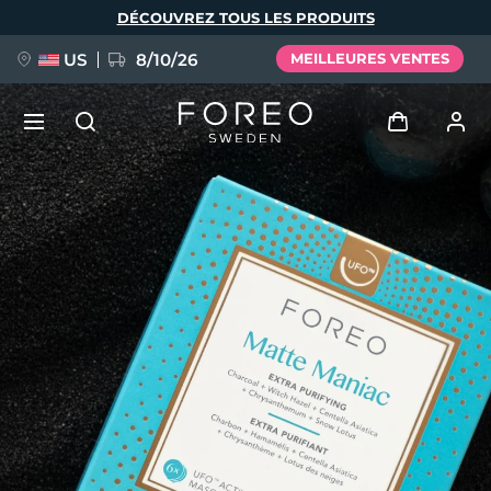
Aller
DÉCOUVREZ TOUS LES PRODUITS
au
contenu
principal
US
8/10/26
MEILLEURES VENTES
NOUVEAU
Se connecter
Langue
BREAKING NEWS
Profil de l'utilisateur
English
Deutsch
Español
Mes appareils
FAQ™ Pure Beauty-Tech Elixir
Français
Italiano
Português
Mes commandes
Polski
Svenska
Русский
Türkçe
简体中文
繁體中文
Mes adresses
issa™ Teeth Whitening Set
Mes abonnements