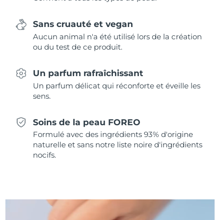
Singapour
Livraison estimée
10/8/26
Sans cruauté et vegan
Slovaquie
Livraison estimée
8/8/26
Aucun animal n'a été utilisé lors de la création
ou du test de ce produit.
Slovénie
Livraison estimée
8/8/26
Un parfum rafraîchissant
Afrique du Sud
Livraison estimée
16/8/26
Un parfum délicat qui réconforte et éveille les
sens.
Corée du Sud
Livraison estimée
10/8/26
Soins de la peau FOREO
Espagne
Livraison estimée
8/8/26
Formulé avec des ingrédients 93% d'origine
naturelle et sans notre liste noire d'ingrédients
Suède
Livraison estimée
8/8/26
nocifs.
Suisse
Livraison estimée
8/8/26
Taïwan
Livraison estimée
13/8/26
Thaïlande
Livraison estimée
12/8/26