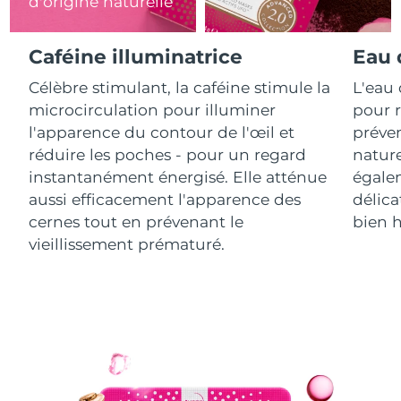
d'origine naturelle
R.A.S. chinoise de
Livraison estimée
10/8/26
Caféine illuminatrice
Eau 
Macao
Célèbre stimulant, la caféine stimule la
L'eau 
Malaisie
Livraison estimée
11/8/26
microcirculation pour illuminer
pour r
l'apparence du contour de l'œil et
préven
Malte
Livraison estimée
8/8/26
réduire les poches - pour un regard
nature
instantanément énergisé. Elle atténue
égalem
Mexique
Livraison estimée
12/8/26
aussi efficacement l'apparence des
délica
cernes tout en prévenant le
bien h
Monaco
Livraison estimée
9/8/26
vieillissement prématuré.
Pays-Bas
Livraison estimée
8/8/26
Nouvelle-Zélande
Livraison estimée
8/8/26
Norvège
Livraison estimée
8/8/26
Oman
Livraison estimée
11/8/26