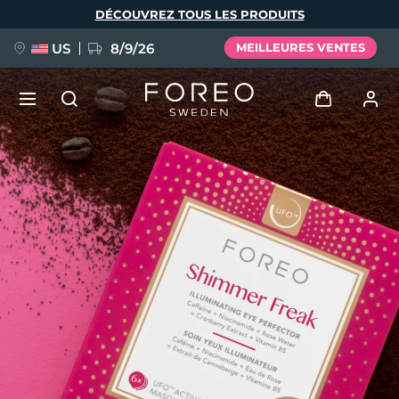
Aller
DÉCOUVREZ TOUS LES PRODUITS
au
contenu
principal
US
8/9/26
MEILLEURES VENTES
NOUVEAU
Se connecter
Langue
BREAKING NEWS
Profil de l'utilisateur
English
Deutsch
Español
Mes appareils
FAQ™ Pure Beauty-Tech Elixir
Français
Italiano
Português
Mes commandes
Polski
Svenska
Русский
Türkçe
简体中文
繁體中文
Mes adresses
issa™ Teeth Whitening Set
Mes abonnements