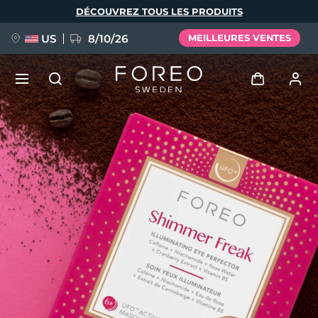
Aller
DÉCOUVREZ TOUS LES PRODUITS
au
contenu
principal
US
8/10/26
MEILLEURES VENTES
NOUVEAU
Se connecter
Langue
BREAKING NEWS
Profil de l'utilisateur
English
Deutsch
Español
Mes appareils
FAQ™ Pure Beauty-Tech Elixir
Français
Italiano
Português
Mes commandes
Polski
Svenska
Русский
Türkçe
简体中文
繁體中文
Mes adresses
issa™ Teeth Whitening Set
Mes abonnements