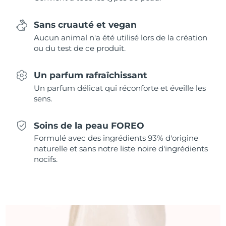
Singapour
Livraison estimée
8/11/26
Sans cruauté et vegan
Slovaquie
Livraison estimée
8/9/26
Aucun animal n'a été utilisé lors de la création
ou du test de ce produit.
Slovénie
Livraison estimée
8/9/26
Un parfum rafraîchissant
Afrique du Sud
Livraison estimée
8/17/26
Un parfum délicat qui réconforte et éveille les
sens.
Corée du Sud
Livraison estimée
8/11/26
Soins de la peau FOREO
Espagne
Livraison estimée
8/9/26
Formulé avec des ingrédients 93% d'origine
naturelle et sans notre liste noire d'ingrédients
Suède
Livraison estimée
8/9/26
nocifs.
Suisse
Livraison estimée
8/9/26
Taïwan
Livraison estimée
8/14/26
Thaïlande
Livraison estimée
8/13/26