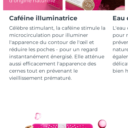
d'origine naturelle
R.A.S. chinoise de
Livraison estimée
8/11/26
Caféine illuminatrice
Eau 
Macao
Célèbre stimulant, la caféine stimule la
L'eau 
Malaisie
Livraison estimée
8/12/26
microcirculation pour illuminer
pour r
l'apparence du contour de l'œil et
préven
Malte
Livraison estimée
8/9/26
réduire les poches - pour un regard
nature
instantanément énergisé. Elle atténue
égalem
Mexique
Livraison estimée
8/13/26
aussi efficacement l'apparence des
délica
cernes tout en prévenant le
bien h
Monaco
Livraison estimée
8/10/26
vieillissement prématuré.
Pays-Bas
Livraison estimée
8/9/26
Nouvelle-Zélande
Livraison estimée
8/9/26
Norvège
Livraison estimée
8/9/26
Oman
Livraison estimée
8/12/26