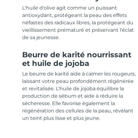
Soins de la peau KIWI™
All acne treatment devices
All revitalizing eye massagers
Serum
issa™ Teeth Whitening Gel
L'huile d'olive agit comme un puissant
Advanced pore care essentials
For healthy hair
18% PAP
antioxydant, protégeant la peau des effets
néfastes des radicaux libres, la protégeant du
Cosmétiques
Hommes
vieillissement prématuré et préservant l'éclat
de sa jeunesse.
Beurre de karité nourrissant
Acheter tout
et huile de jojoba
Le beurre de karité aide à calmer les rougeurs,
laissant votre peau profondément régénérée
FOREO APP
et revitalisée. L'huile de jojoba équilibre la
production de sébum et aide à réduire la
À PROPROS
sécheresse. Elle favorise également la
régénération des cellules de la peau, révélant
un teint plus lisse et plus jeune.