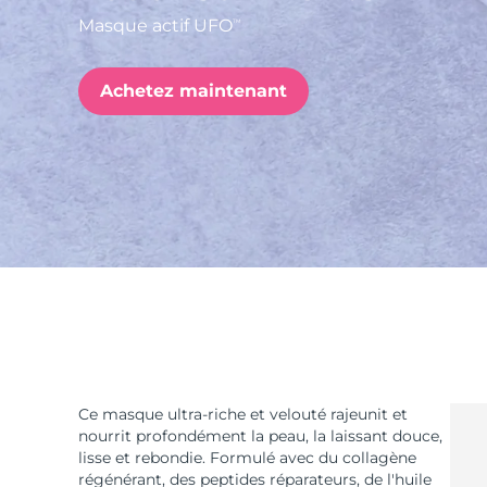
Masque actif UFO
TM
issa™ Teeth Whitening Set
Achetez maintenant
FAQ™ Dual LED Panel
POPULAIRE
Offres spéciales
Bestsellers
Ce masque ultra-riche et velouté rajeunit et
nourrit profondément la peau, la laissant douce,
lisse et rebondie. Formulé avec du collagène
régénérant, des peptides réparateurs, de l'huile