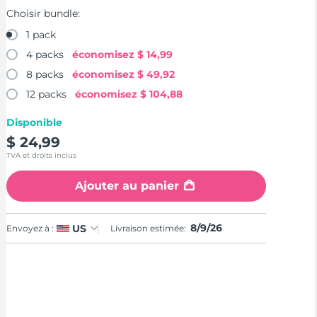
Choisir bundle:
1 pack
4 packs
économisez
$ 14,99
8 packs
économisez
$ 49,92
12 packs
économisez
$ 104,88
Disponible
$ 24,99
TVA et droits inclus
Ajouter au panier
8/9/26
US
Envoyez à :
Livraison estimée: