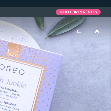
MEILLEURES VENTES
Se connecter
Profil de l'utilisateur
Mes appareils
Mes commandes
Mes adresses
Mes abonnements