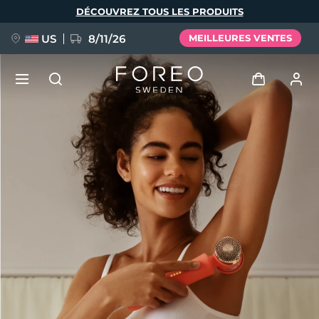
Aller
DÉCOUVREZ TOUS LES PRODUITS
au
contenu
principal
US
8/11/26
MEILLEURES VENTES
NOUVEAU
Se connecter
Langue
BREAKING NEWS
Profil de l'utilisateur
English
Deutsch
Español
Mes appareils
FAQ™ Pure Beauty-Tech Elixir
Français
Italiano
Português
Mes commandes
Polski
Svenska
Русский
Türkçe
简体中文
繁體中文
Mes adresses
issa™ Teeth Whitening Set
Mes abonnements