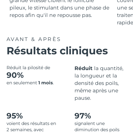
grande vitesse ciblent le follicule
couvre
Advanced pore care essentials
For healthy hair
18% PAP
Israël
pileux, le stimulant dans une phase de
une se
Livraison estimée
14/08/2026
Cosmétiques
Hommes
repos afin qu'il ne repousse pas.
traite
Italie
Livraison estimée
10/08/2026
rapide
Japon
Livraison estimée
13/08/2026
AVANT & APRÈS
Acheter tout
Résultats cliniques
Jersey
Livraison estimée
15/08/2026
Kazakhstan
Livraison estimée
12/08/2026
Réduit la pilosité de
Réduit
la quantité,
FOREO APP
90%
la longueur et la
Koweït
Livraison estimée
10/08/2026
À PROPROS
en seulement
1 mois
.
densité des poils,
même après une
Lettonie
Livraison estimée
10/08/2026
pause.
Liban
Livraison estimée
11/08/2026
95%
97%
Lituanie
Livraison estimée
10/08/2026
voient des résultats en
signalent une
2 semaines, avec
diminution des poils
Luxembourg
Livraison estimée
10/08/2026