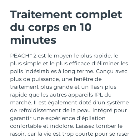
ROUTINE DE BEAUTÉ SUÉDOISE
Autriche
Livraison estimée
10/08/2026
Traitement complet
du corps en 10
Bahreïn
Livraison estimée
11/08/2026
minutes
Nettoyage du visage
Lifting
Belgique
Livraison estimée
10/08/2026
LUNA™ 4 coffret
BEAR™ 2 coffret
Bermudes
Livraison estimée
16/08/2026
PEACH
2 est le moyen le plus rapide, le
TM
Anti-aging massage
Microcurrent toning
plus simple et le plus efficace d'éliminer les
Bosnie-Herzégovine
Livraison estimée
13/08/2026
poils indésirables à long terme. Conçu avec
Hydratation
Soin bucco-dentaire
plus de puissance, une fenêtre de
LUNA™ 4 Plus
BEAR™ 2 go
Brunei
Livraison estimée
15/08/2026
UFO™ 3 coffret
issa™ 4
traitement plus grande et un flash plus
Massage, LED heating
Microcurrent toning on-the-go
FAQ™ TRAITEMENT ANTI-ÂGE
rapide que les autres appareils IPL du
Deep facial hydration
Hybrid silicone sonic toothbrush
Bulgarie
Livraison estimée
10/08/2026
marché. Il est également doté d'un système
NEW
de refroidissement de la peau intégré pour
LUNA™ 4 Men
BEAR™ 2 eyes & lips
Canada
Livraison estimée
14/08/2026
UFO™ 3 LED
issa™ 4 plus
garantir une expérience d'épilation
For men, anti-aging massage
Microcurrent line smoothing device
Near-infrared and red light therapy
confortable et indolore. Laissez tomber le
Smart hybrid silicone sonic toothbrush
Chili
Livraison estimée
14/08/2026
device
Anti-âge
Traitements LED
rasoir, car la vie est trop courte pour se raser