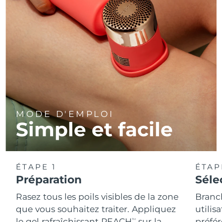
MODE D'EMPLOI
Simple et facile
ÉTAPE 1
ÉTAP
Préparation
Séle
Rasez tous les poils visibles de la zone
Branc
que vous souhaitez traiter. Appliquez
utilis
le gel rafraîchissant PEACH
sur la
préfér
TM