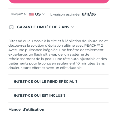
Singapour
Livraison estimée
12/08/2026
8/11/26
US
Envoyez à :
Livraison estimée:
Slovaquie
Livraison estimée
10/08/2026
GARANTIE LIMITÉE DE 2 ANS
Slovénie
Livraison estimée
10/08/2026
En commandant aujourd'hui, vous êtes
automatiquement couverts par la garantie
FOREO. Cela signifie que si vous rencontrez des
Dites adieu au rasoir, à la cire et à l'épilation douloureuse et
Afrique du Sud
Livraison estimée
18/08/2026
problèmes avec votre appareil pendant les 2 ans
découvrez la solution d'épilation ultime avec PEACH™ 2.
de garantie limitée, FOREO vous remplace ce
Avec une puissance inégalée, une fenêtre de traitement
Corée du Sud
Livraison estimée
12/08/2026
dernier gratuitement.
extra-large, un flash ultra-rapide, un système de
refroidissement de la peau, une tête auto-ajustable et des
traitements pour le corps en seulement 10 minutes. Sans
Espagne
Livraison estimée
10/08/2026
douleur, sans effort et avec un effet durable.
Suède
Livraison estimée
10/08/2026
QU'EST-CE QUI LE REND SPÉCIAL ?
Suisse
Plus rapide et plus puissant que les autres appareils IPL
Livraison estimée
10/08/2026
du marché.
QU'EST-CE QUI EST INCLUS ?
7,3 J/cm² d'énergie - plus de 3 fois plus de puissance
Taïwan
Livraison estimée
15/08/2026
PEACH™ 2
que les autres appareils à lumière pulsée.
Manuel d'utilisation
Câble d'alimentation avec 4 adaptateurs de prise
Fenêtre de traitement de 9 cm² - plus de 3 fois plus
Thaïlande
Livraison estimée
14/08/2026
grande que les autres appareils IPL.
Tissu de nettoyage