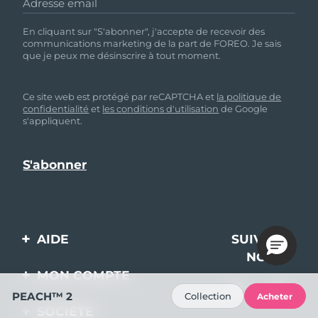
Adresse email
En cliquant sur "S'abonner", j'accepte de recevoir des
communications marketing de la part de FOREO. Je sais
que je peux me désinscrire à tout moment.
Ce site web est protégé par reCAPTCHA et
la politique de
confidentialité
et
les conditions d'utilisation
de Google
s'appliquent.
AIDE
SUIVEZ-
NOUS
Contactez-nous
MON COMPTE
Commandes et
PEACH™ 2
Collection
Acheter
Enregistrement produit
livraisons
SOCIÉTÉ