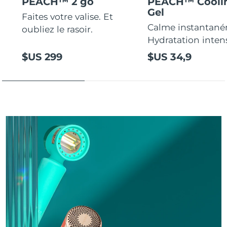
PEACH™ 2 go
PEACH™ Cooli
Gel
Faites votre valise. Et
Calme instantané
oubliez le rasoir.
Hydratation inten
$US 299
$US 34,9