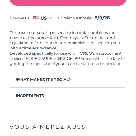
link.
8/9/26
US
Envoyez à :
Livraison estimée:
This luxurious youth-preserving formula combines the
power of Hyaluronic Acid, Electrolytes, Ceramides, and
Squalane to firm, renew, and replenish skin - leaving you
with a timeless radiance.
Developed specifically for use with FOREO’s microcurrent
devices, FOREO SUPERCHARGED™ Serum 2.0 is the key to
getting the most out of your favorite skin-tech treatments.
WHAT MAKES IT SPECIAL?
Clinically proven to significantly increase collagen
production.
INGREDIENTS
Clinically proven to boost skin moisture by 46% in 2
Aqua/Water/Eau, Glycerin, Diglycerin, Propanediol,
hours.
Panthenol, Butylene Glycol, Pentylene Glycol, Xylitol,
Formula with innovative Electrolytes Complex for
Methylpropanediol, Polyglyceryl-10 Laurate, Betaine,
increased microcurrent transfer.
Glyceryl Glucoside, Caprylic/Capric Triglyceride, Squalane,
VOUS AIMEREZ AUSSI
Caprylyl Glycol, Carbomer, Tromethamine, Hydrogenated
Nourishing formula with 5 Hyaluronic Acids, Squalane,
Lecithin, Xanthan Gum, Adenosine, Ethylhexylglycerin,
Vitamin E, Ceramides, Amino Acids, and Panthenol.