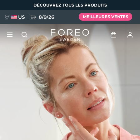
Aller
DÉCOUVREZ TOUS LES PRODUITS
au
contenu
principal
US
8/9/26
MEILLEURES VENTES
NOUVEAU
Se connecter
Langue
BREAKING NEWS
Profil de l'utilisateur
English
Deutsch
Español
Mes appareils
FAQ™ Pure Beauty-Tech Elixir
Français
Italiano
Português
Mes commandes
Polski
Svenska
Русский
Türkçe
简体中文
繁體中文
Mes adresses
issa™ Teeth Whitening Set
Mes abonnements