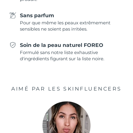
Singapour
Livraison estimée
10/8/26
Sans parfum
Slovaquie
Livraison estimée
8/8/26
Pour que même les peaux extrêmement
sensibles ne soient pas irritées.
Slovénie
Livraison estimée
8/8/26
Soin de la peau naturel FOREO
Afrique du Sud
Livraison estimée
16/8/26
Formulé sans notre liste exhaustive
d'ingrédients figurant sur la liste noire.
Corée du Sud
Livraison estimée
10/8/26
Espagne
Livraison estimée
8/8/26
Suède
AIMÉ PAR LES SKINFLUENCERS
Livraison estimée
8/8/26
Suisse
Livraison estimée
8/8/26
Taïwan
Livraison estimée
13/8/26
Thaïlande
Livraison estimée
12/8/26