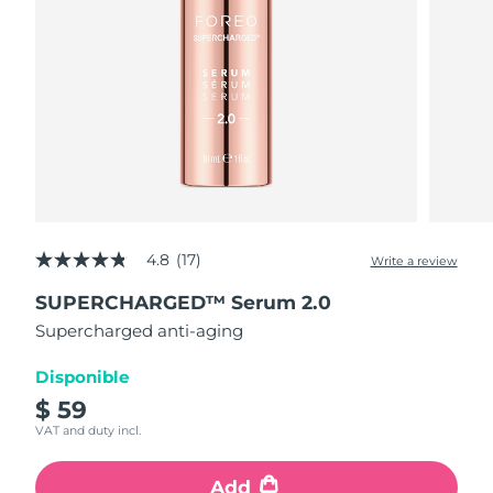
4.8
(17)
Write a review
4.8
out
SUPERCHARGED™ Serum 2.0
of
5
Supercharged anti-aging
stars,
average
rating
Disponible
value.
$ 59
Read
17
VAT and duty incl.
Reviews.
Same
page
Add