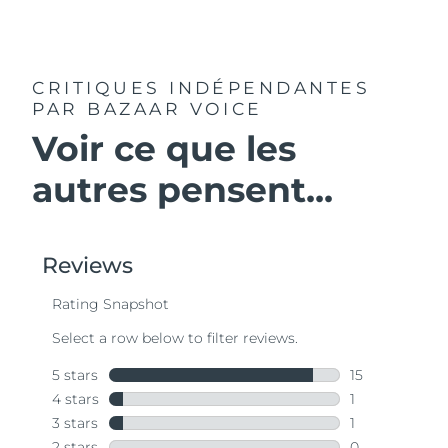
Trehalose, Sodium PCA, Ceramide NP, Glucose, Serine,
Pairs perfectly with microcurrent devices - such as
Sodium Hyaluronate Crosspolymer, Hydrolyzed
FOREO’s BEAR™ and LUNA™ plus devices.
Glycosaminoglycans, Potassium Phosphate, Sodium
Hyaluronate, FD&C Red No. 4 (CI 14700), Benzyl Glycol,
Hydrolyzed Hyaluronic Acid, Tocopherol, Hyaluronic Acid
CRITIQUES INDÉPENDANTES
PAR BAZAAR VOICE
Voir ce que les
autres pensent...