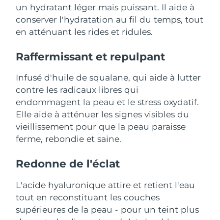
Advanced pore care essentials
For healthy hair
un hydratant léger mais puissant. Il aide à
18% PAP
Israël
Livraison estimée
12/8/26
Cosmétiques
Hommes
conserver l'hydratation au fil du temps, tout
en atténuant les rides et ridules.
Italie
Livraison estimée
8/8/26
Raffermissant et repulpant
Japon
Livraison estimée
11/8/26
Acheter tout
Infusé d'huile de squalane, qui aide à lutter
Jersey
Livraison estimée
13/8/26
contre les radicaux libres qui
endommagent la peau et le stress oxydatif.
Kazakhstan
Livraison estimée
10/8/26
Elle aide à atténuer les signes visibles du
FOREO APP
vieillissement pour que la peau paraisse
Koweït
Livraison estimée
8/8/26
À PROPROS
ferme, rebondie et saine.
Lettonie
Livraison estimée
8/8/26
Redonne de l'éclat
Liban
Livraison estimée
9/8/26
L'acide hyaluronique attire et retient l'eau
Lituanie
tout en reconstituant les couches
Livraison estimée
8/8/26
supérieures de la peau - pour un teint plus
Luxembourg
Livraison estimée
8/8/26