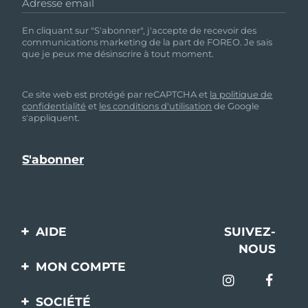
Adresse email
En cliquant sur "S'abonner", j'accepte de recevoir des
communications marketing de la part de FOREO. Je sais
que je peux me désinscrire à tout moment.
Ce site web est protégé par reCAPTCHA et
la politique de
confidentialité
et
les conditions d'utilisation
de Google
s'appliquent.
AIDE
SUIVEZ-
NOUS
Contactez-nous
MON COMPTE
Commandes et
Enregistrement produit
livraisons
SOCIÉTÉ