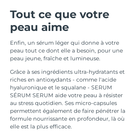
ROUTINE DE BEAUTÉ SUÉDOISE
Autriche
Livraison estimée
8/8/26
Tout ce que votre
peau aime
Bahreïn
Livraison estimée
9/8/26
Nettoyage du visage
Lifting
Belgique
Livraison estimée
8/8/26
Enfin, un sérum léger qui donne à votre
LUNA™ 4 coffret
BEAR™ 2 coffret
peau tout ce dont elle a besoin, pour une
Bermudes
Livraison estimée
14/8/26
Anti-aging massage
Microcurrent toning
peau jeune, fraîche et lumineuse.
Bosnie-Herzégovine
Livraison estimée
11/8/26
Grâce à ses ingrédients ultra-hydratants et
Hydratation
Soin bucco-dentaire
riches en antioxydants - comme l'acide
LUNA™ 4 Plus
BEAR™ 2 go
Brunei
Livraison estimée
13/8/26
UFO™ 3 coffret
issa™ 4
hyaluronique et le squalane - SERUM
Massage, LED heating
Microcurrent toning on-the-go
FAQ™ TRAITEMENT ANTI-ÂGE
Deep facial hydration
Hybrid silicone sonic toothbrush
SÉRUM SERUM aide votre peau à résister
Bulgarie
Livraison estimée
8/8/26
au stress quotidien. Ses micro-capsules
NEW
permettent également de faire pénétrer la
LUNA™ 4 Men
BEAR™ 2 eyes & lips
Canada
Livraison estimée
12/8/26
UFO™ 3 LED
issa™ 4 plus
formule nourrissante en profondeur, là où
For men, anti-aging massage
Microcurrent line smoothing device
Near-infrared and red light therapy
elle est la plus efficace.
Smart hybrid silicone sonic toothbrush
Chili
Livraison estimée
12/8/26
device
Anti-âge
Traitements LED