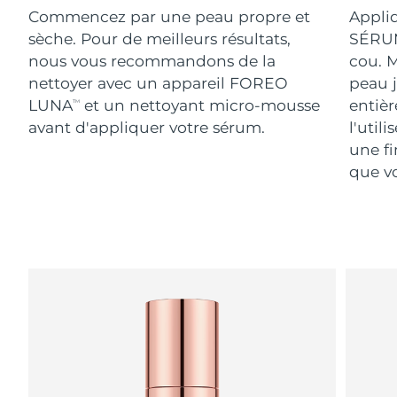
Commencez par une peau propre et
Appli
sèche. Pour de meilleurs résultats,
SÉRUM
nous vous recommandons de la
cou. M
nettoyer avec un appareil FOREO
peau j
LUNA
et un nettoyant micro-mousse
entiè
TM
avant d'appliquer votre sérum.
l'util
une fi
que vo