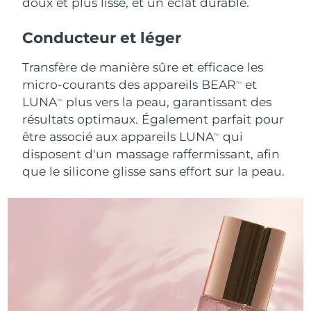
doux et plus lisse, et un éclat durable.
R.A.S. chinoise de
Conducteur et léger
Livraison estimée
10/8/26
Macao
Transfère de manière sûre et efficace les
Malaisie
Livraison estimée
11/8/26
micro-courants des appareils BEAR
et
TM
LUNA
plus vers la peau, garantissant des
TM
Malte
Livraison estimée
8/8/26
résultats optimaux. Également parfait pour
être associé aux appareils LUNA
qui
TM
Mexique
Livraison estimée
12/8/26
disposent d'un massage raffermissant, afin
que le silicone glisse sans effort sur la peau.
Monaco
Livraison estimée
9/8/26
Pays-Bas
Livraison estimée
8/8/26
Nouvelle-Zélande
Livraison estimée
8/8/26
Norvège
Livraison estimée
8/8/26
Oman
Livraison estimée
11/8/26