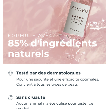
Philippines
Livraison estimée
11/8/26
Pologne
Livraison estimée
9/8/26
Portugal
Livraison estimée
8/8/26
FORMULÉ AVEC
85% d'ingrédients
Porto Rico
Livraison estimée
10/8/26
naturels
Qatar
Livraison estimée
9/8/26
La Réunion
Livraison estimée
13/8/26
Testé par des dermatologues
Roumanie
Livraison estimée
8/8/26
Pour une sécurité et une efficacité optimales.
Convient à tous les types de peau.
Russie
Livraison estimée
16/8/26
Sans cruauté
Arabie saoudite
Livraison estimée
9/8/26
Aucun animal n'a été utilisé pour tester ce
produit.