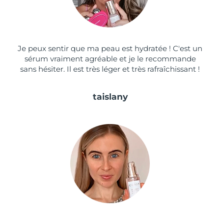
Turquie
Livraison estimée
9/8/26
Émirats arabes unis
Livraison estimée
9/8/26
Je peux sentir que ma peau est hydratée ! C'est un
sérum vraiment agréable et je le recommande
Royaume-Uni
Livraison estimée
8/8/26
sans hésiter. Il est très léger et très rafraîchissant !
États-Unis
Livraison estimée
9/8/26
taislany
Ouzbékistan
Livraison estimée
13/8/26
Viêt Nam
Livraison estimée
14/8/26