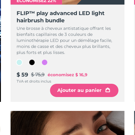
ÉCONOMISEZ 22%
FLIP™ play advanced LED light
hairbrush bundle
Une brosse à cheveux antistatique offrant les
bienfaits capillaires de 3 couleurs de
luminothérapie LED pour un démêlage facile,
moins de casse et des cheveux plus brillants,
plus forts et plus lisses.
$ 59
$ 75,9
économisez
$ 16,9
TVA et droits inclus
Ajouter au panier