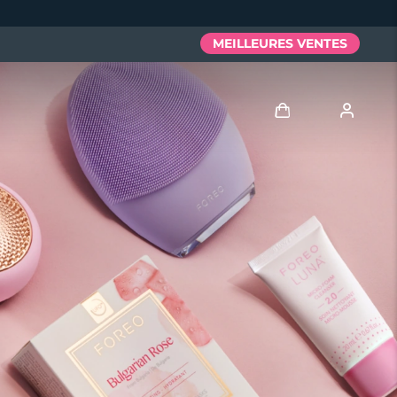
MEILLEURES VENTES
Se connecter
Profil de l'utilisateur
Mes appareils
Mes commandes
Mes adresses
Mes abonnements