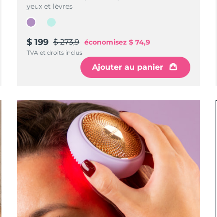
yeux et lèvres
$ 199
$ 273,9
économisez
$ 74,9
TVA et droits inclus
Ajouter au panier