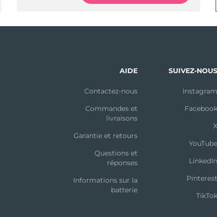
AIDE
SUIVEZ-NOU
Contactez-nous
Instagra
Commandes et
Faceboo
livraisons
Garantie et retours
YouTub
Questions et
LinkedI
réponses
Pinteres
Informations sur la
batterie
TikTo