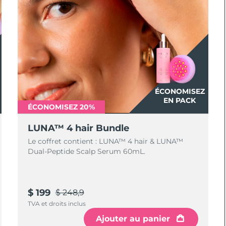
ÉCONOMISEZ
EN PACK
ÉCONOMISEZ 20%
LUNA™ 4 hair Bundle
Le coffret contient : LUNA™ 4 hair & LUNA™
Dual-Peptide Scalp Serum 60mL.
$ 199
$ 248,9
TVA et droits inclus
Ajouter au panier