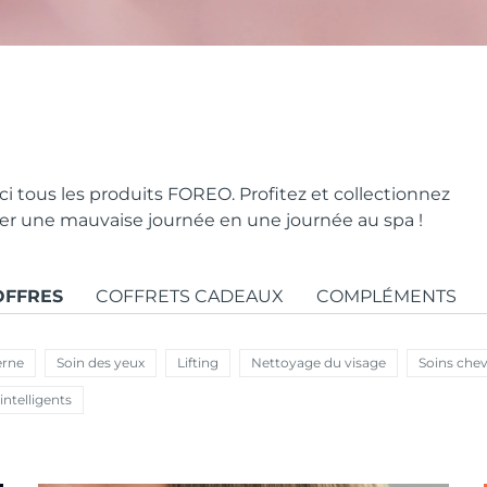
i tous les produits FOREO. Profitez et collectionnez
mer une mauvaise journée en une journée au spa !
OFFRES
COFFRETS CADEAUX
COMPLÉMENTS
erne
Soin des yeux
Lifting
Nettoyage du visage
Soins che
intelligents