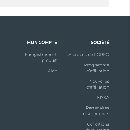
S
MON COMPTE
SOCIÉTÉ
m
Enregistrement
A propos de FOREO
produit
k
Programme
Aide
d’affiliation
X
Nouvelles
e
d'affiliation
n
MYSA
t
Partenaires
distributeurs
k
Conditions