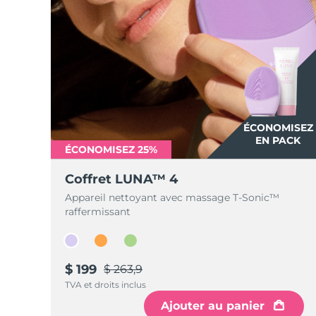
ÉCONOMISEZ
EN PACK
ÉCONOMISEZ 25%
Coffret LUNA™ 4
Appareil nettoyant avec massage T-Sonic™
raffermissant
$ 199
$ 263,9
TVA et droits inclus
Ajouter au panier