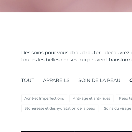
issa™ Teeth Whitening Set
FAQ™ Dual LED Panel
Des soins pour vous chouchouter - découvrez ic
toutes les belles choses qui peuvent transfor
POPULAIRE
TOUT
APPAREILS
SOIN DE LA PEAU
Acné et Imperfections
Anti-âge et anti-rides
Peau t
Offres spéciales
Bestsellers
Sécheresse et déshydratation de la peau
Soins du visage 