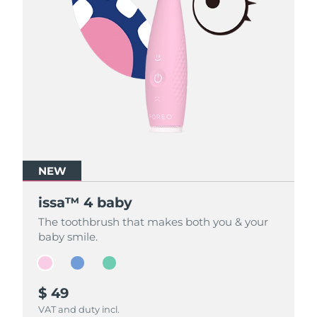
NEW
NEW
NEW
issa™ 4 baby
issa™ 4 baby
issa™ 4 baby
The toothbrush that makes both you & your
The toothbrush that makes both you & your
The toothbrush that makes both you & your
baby smile.
baby smile.
baby smile.
$ 49
$ 49
$ 49
VAT and duty incl.
VAT and duty incl.
VAT and duty incl.