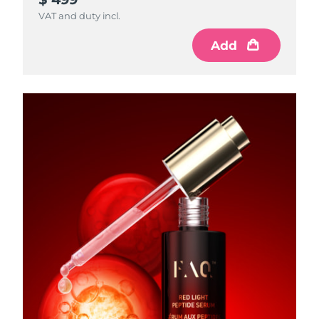
VAT and duty incl.
Add