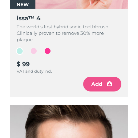
NEW
NEW
NEW
issa™ 4
issa™ 4
issa™ 4
The world's first hybrid sonic toothbrush.
The world's first hybrid sonic toothbrush.
The world's first hybrid sonic toothbrush.
Clinically proven to remove 30% more
Clinically proven to remove 30% more
Clinically proven to remove 30% more
plaque.
plaque.
plaque.
$ 99
$ 99
$ 99
VAT and duty incl.
VAT and duty incl.
VAT and duty incl.
Add
Add
Add