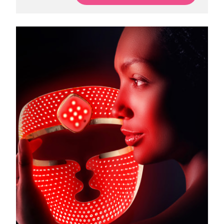
Turquie
Livraison estimée
8/10/26
Émirats arabes unis
Livraison estimée
8/10/26
Royaume-Uni
Livraison estimée
8/9/26
États-Unis
Livraison estimée
8/10/26
Ouzbékistan
Livraison estimée
8/14/26
Viêt Nam
Livraison estimée
8/15/26