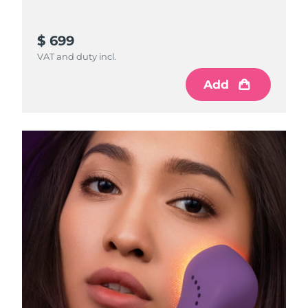
$ 699
VAT and duty incl.
Add