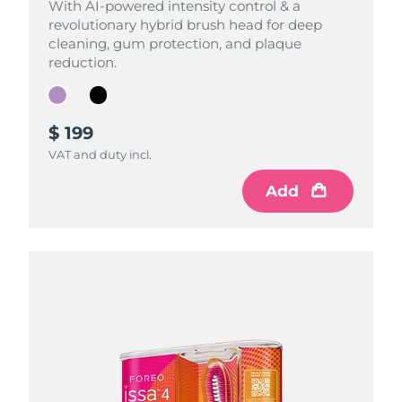
With AI-powered intensity control & a
With AI-powered intensity control & a
revolutionary hybrid brush head for deep
revolutionary hybrid brush head for deep
cleaning, gum protection, and plaque
cleaning, gum protection, and plaque
reduction.
reduction.
$ 199
$ 199
VAT and duty incl.
VAT and duty incl.
Add
Add