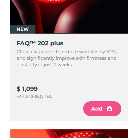
NEW
FAQ™ 202 plus
Clinically proven to reduce wrinkles by 32%,
and significantly improve skin firmness and
elasticity in just 2 weeks.
$ 1,099
VAT and duty incl.
Add