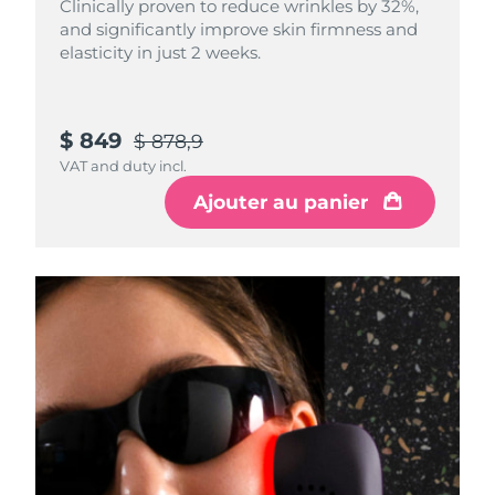
Clinically proven to reduce wrinkles by 32%,
and significantly improve skin firmness and
elasticity in just 2 weeks.
$ 849
$ 878,9
VAT and duty incl.
Ajouter au panier