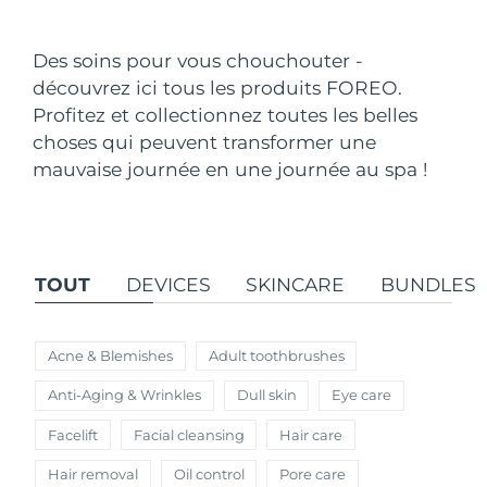
Pays de livraison
Des soins pour vous chouchouter -
États-Unis
Livraison estimée
8/10/26
découvrez ici tous les produits FOREO.
FAQ™ Dual LED Panel
Profitez et collectionnez toutes les belles
Royaume-Uni
Livraison estimée
8/9/26
choses qui peuvent transformer une
POPULAIRE
mauvaise journée en une journée au spa !
Espagne
Livraison estimée
8/9/26
Australie
Livraison estimée
8/12/26
France
Livraison estimée
8/9/26
TOUT
DEVICES
SKINCARE
BUNDLES
Offres spéciales
Bestsellers
Allemagne
Livraison estimée
8/9/26
Acne & Blemishes
Adult toothbrushes
Canada
Livraison estimée
8/13/26
Anti-Aging & Wrinkles
Dull skin
Eye care
Thérapie par lumière rouge
Facelift
Facial cleansing
Hair care
Australie
Livraison estimée
8/12/26
Hair removal
Oil control
Pore care