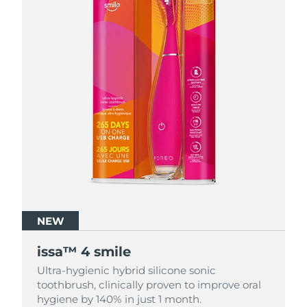
NEW
NEW
NEW
issa™ 4 smile
issa™ 4 smile
issa™ 4 smile
Ultra-hygienic hybrid silicone sonic
Ultra-hygienic hybrid silicone sonic
Ultra-hygienic hybrid silicone sonic
toothbrush, clinically proven to improve oral
toothbrush, clinically proven to improve oral
toothbrush, clinically proven to improve oral
hygiene by 140% in just 1 month.
hygiene by 140% in just 1 month.
hygiene by 140% in just 1 month.