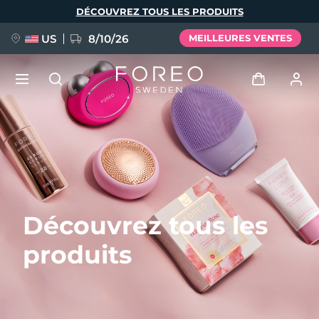
Aller
DÉCOUVREZ TOUS LES PRODUITS
au
contenu
principal
US
8/10/26
MEILLEURES VENTES
NOUVEAU
Se connecter
Langue
BREAKING NEWS
Profil de l'utilisateur
English
Deutsch
Español
Mes appareils
FAQ™ Pure Beauty-Tech Elixir
Découvrez tous les
Français
Italiano
Português
Mes commandes
Polski
Svenska
Русский
produits
Türkçe
简体中文
繁體中文
Mes adresses
issa™ Teeth Whitening Set
Mes abonnements