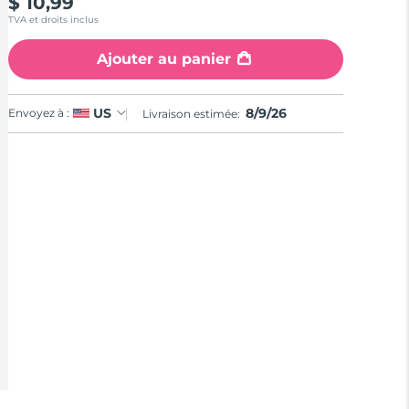
$ 10,99
Reviews.
Same
TVA et droits inclus
page
link.
Ajouter au panier
8/9/26
US
Envoyez à :
Livraison estimée: