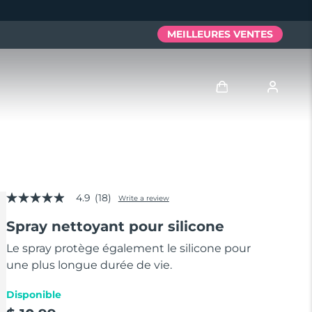
MEILLEURES VENTES
Se connecter
Profil de l'utilisateur
4.9
(18)
Mes appareils
Write a review
4.9
out
Spray nettoyant pour silicone
of
Mes commandes
5
stars,
Le spray protège également le silicone pour
average
une plus longue durée de vie.
Mes adresses
rating
value.
Read
Disponible
Mes abonnements
18