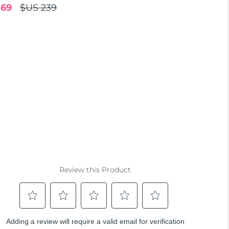
,69
$US 239