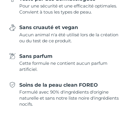
Singapour
Livraison estimée
8/14/26
Pour une sécurité et une efficacité optimales.
Convient à tous les types de peau.
Slovaquie
Livraison estimée
8/12/26
Sans cruauté et vegan
Slovénie
Livraison estimée
8/12/26
Aucun animal n'a été utilisé lors de la création
ou du test de ce produit.
Afrique du Sud
Livraison estimée
8/20/26
Sans parfum
Corée du Sud
Livraison estimée
8/14/26
Cette formule ne contient aucun parfum
artificiel.
Espagne
Livraison estimée
8/12/26
Soins de la peau clean FOREO
Suède
Livraison estimée
8/12/26
Formulé avec 90% d'ingrédients d'origine
naturelle et sans notre liste noire d'ingrédients
Suisse
Livraison estimée
8/12/26
nocifs.
Taïwan
Livraison estimée
8/17/26
Thaïlande
Livraison estimée
8/16/26