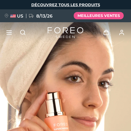
Aller
DÉCOUVREZ TOUS LES PRODUITS
au
contenu
principal
US
8/13/26
MEILLEURES VENTES
NOUVEAU
Se connecter
Langue
BREAKING NEWS
Profil de l'utilisateur
English
Deutsch
Español
Mes appareils
FAQ™ Pure Beauty-Tech Elixir
Français
Italiano
Português
Mes commandes
Polski
Svenska
Русский
Türkçe
简体中文
繁體中文
Mes adresses
issa™ Teeth Whitening Set
Mes abonnements