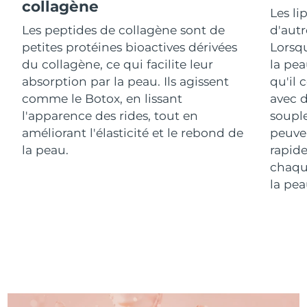
collagène
Les li
Les peptides de collagène sont de
d'autr
R.A.S. chinoise de
Livraison estimée
8/14/26
Macao
petites protéines bioactives dérivées
Lorsq
du collagène, ce qui facilite leur
la pea
Malaisie
Livraison estimée
8/15/26
absorption par la peau. Ils agissent
qu'il 
comme le Botox, en lissant
avec 
Malte
Livraison estimée
8/12/26
l'apparence des rides, tout en
souple
améliorant l'élasticité et le rebond de
peuven
Mexique
Livraison estimée
8/16/26
la peau.
rapide
chaqu
Monaco
Livraison estimée
8/13/26
la pea
Pays-Bas
Livraison estimée
8/12/26
Nouvelle-Zélande
Livraison estimée
8/12/26
Norvège
Livraison estimée
8/12/26
Oman
Livraison estimée
8/15/26