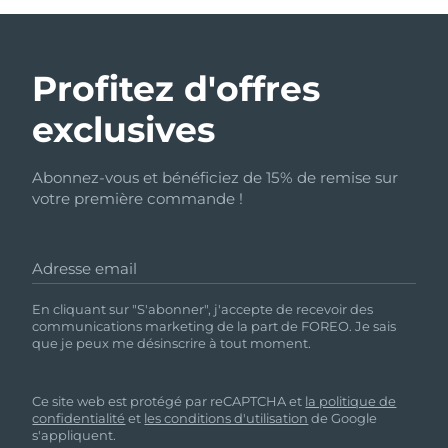
Profitez d'offres
exclusives
Abonnez-vous et bénéficiez de 15% de remise sur
votre première commande !
Adresse email
En cliquant sur "S'abonner", j'accepte de recevoir des
communications marketing de la part de FOREO. Je sais
que je peux me désinscrire à tout moment.
Ce site web est protégé par reCAPTCHA et
la politique de
confidentialité
et
les conditions d'utilisation
de Google
s'appliquent.