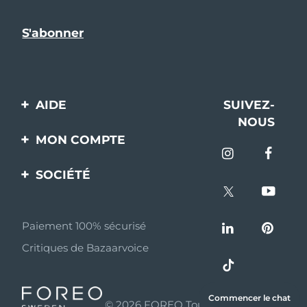
AIDE
SUIVEZ-
NOUS
Contactez-nous
MON COMPTE
Commandes et
Enregistrement produit
livraisons
SOCIÉTÉ
Aide
Garantie et retours
A propos de FOREO
Questions et réponses
Paiement 100% sécurisé
Programme d’affiliation
Critiques de Bazaarvoice
Informations sur la
Nouvelles d'affiliation
batterie
MYSA
Commencer le chat
© 2026 FOREO Tous droits réservés