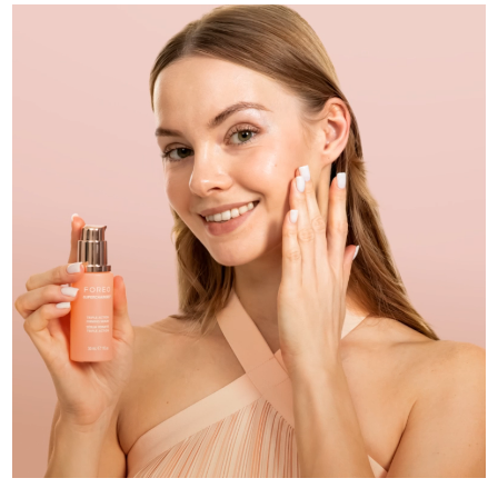
Turquie
Livraison estimée
8/13/26
Émirats arabes unis
Livraison estimée
8/13/26
Royaume-Uni
Livraison estimée
8/12/26
États-Unis
Livraison estimée
8/13/26
Ouzbékistan
Livraison estimée
8/17/26
Viêt Nam
Livraison estimée
8/18/26