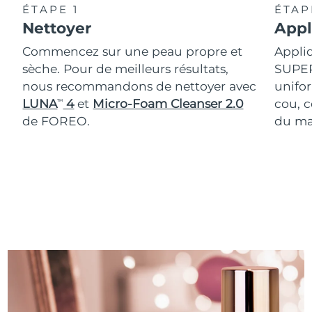
ÉTAPE 1
ÉTAP
Nettoyer
Appl
Commencez sur une peau propre et
Appliq
sèche. Pour de meilleurs résultats,
SUPER
nous recommandons de nettoyer avec
unifor
LUNA
4
et
Micro-Foam Cleanser 2.0
cou, 
TM
de FOREO.
du mat